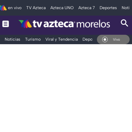
en vivo
TV Azteca
Azteca UNO
Azteca 7
Deportes
Notic
Noticias
Turismo
Viral y Tendencia
Deportes
Espectáculos
En Vivo