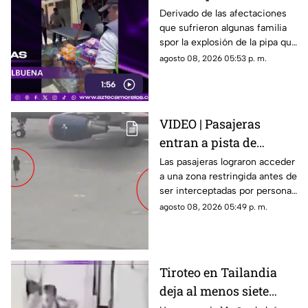
familias afectadas por
Derivado de las afectaciones
que sufrieron algunas familia
la explosión de pipa en
spor la explosión de la pipa que
Cuernavaca
transportaba gas LP,
agosto 08, 2026 05:53 p. m.
ciudadanos de Cuernavaca
1:56
entregaron víveres en la zona.
VIDEO | Pasajeras
entran a pista de
aeropuerto tras perder
Las pasajeras lograron acceder
a una zona restringida antes de
su vuelo; autoridades
ser interceptadas por personal
logran detenerlas
del aeropuerto.
agosto 08, 2026 05:49 p. m.
Tiroteo en Tailandia
deja al menos siete