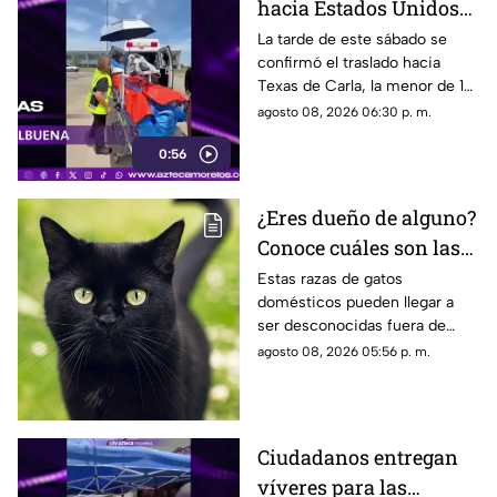
hacia Estados Unidos
de menor que sufrió
La tarde de este sábado se
confirmó el traslado hacia
quemadura en la
Texas de Carla, la menor de 15
explosión de gas LP en
años que resultó gravemente
agosto 08, 2026 06:30 p. m.
Cuernavaca
lesionada en la explosión de
0:56
gas en Cuernavaca.
¿Eres dueño de alguno?
Conoce cuáles son las
cinco razas más raras
Estas razas de gatos
domésticos pueden llegar a
de gatos domésticos en
ser desconocidas fuera de
todo el mundo
círculos especializados, y
agosto 08, 2026 05:56 p. m.
algunos de ellos enfrentan
desafíos para su preservación.
Ciudadanos entregan
víveres para las