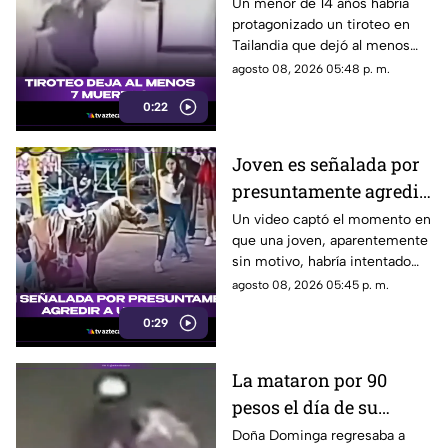
muertos
Un menor de 14 años habría
protagonizado un tiroteo en
Tailandia que dejó al menos
siete personas muertas, entre
agosto 08, 2026 05:48 p. m.
ellas sus abuelos y cinco
0:22
personas en una escuela.
Joven es señalada por
presuntamente agredir
a un pony en feria de
Un video captó el momento en
que una joven, aparentemente
Pueblo Mágico
sin motivo, habría intentado
agredir a un pequeño pony.
agosto 08, 2026 05:45 p. m.
0:29
La mataron por 90
pesos el día de su
cumpleaños; Este es el
Doña Dominga regresaba a