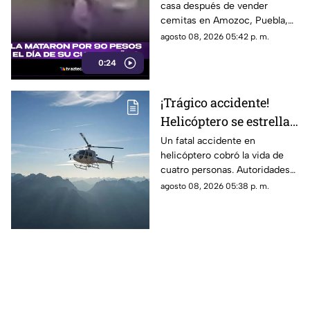
casa después de vender
caso de Doña Dominga
cemitas en Amozoc, Puebla,
cuando presuntamente un
agosto 08, 2026 05:42 p. m.
hombre la siguió para asaltarla.
0:24
¡Trágico accidente!
Helicóptero se estrella
en zona boscosa y
Un fatal accidente en
helicóptero cobró la vida de
mueren cuatro
cuatro personas. Autoridades
personas
confirmaron que la aeronave
agosto 08, 2026 05:38 p. m.
se estrelló en una zona
boscosa.