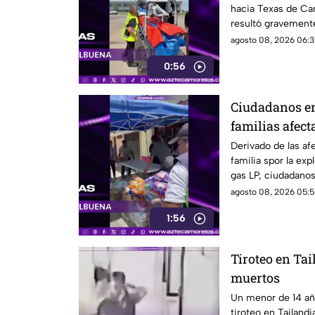
hacia Texas de Car
Cuernavaca
resultó gravemente
en Cuernavaca.
agosto 08, 2026 06:3
0:56
Ciudadanos en
familias afect
pipa en Cuer
Derivado de las af
familia spor la exp
gas LP, ciudadano
víveres en la zona.
agosto 08, 2026 05:5
1:56
Tiroteo en Tai
muertos
Un menor de 14 añ
tiroteo en Tailand