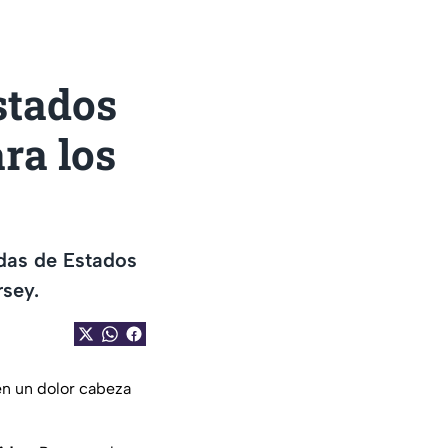
stados
ra los
adas de Estados
rsey.
en un dolor cabeza