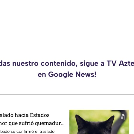
rdas nuestro contenido, sigue a TV Azt
en Google News!
slado hacia Estados
nor que sufrió quemadura
n de gas LP en
ábado se confirmó el traslado