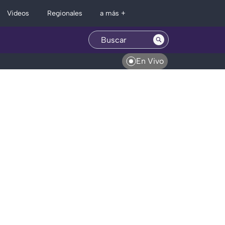
Regionales
Videos
a más +
En Vivo