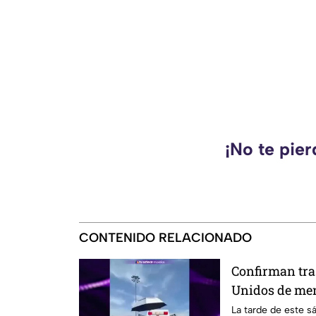
¡No te pie
CONTENIDO RELACIONADO
Confirman tra
Unidos de me
en la explosió
La tarde de este s