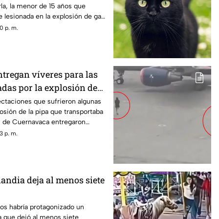
la, la menor de 15 años que
 lesionada en la explosión de gas
0 p. m.
tregan víveres para las
adas por la explosión de
navaca
ectaciones que sufrieron algunas
losión de la pipa que transportaba
s de Cuernavaca entregaron
3 p. m.
landia deja al menos siete
os habría protagonizado un
ia que dejó al menos siete