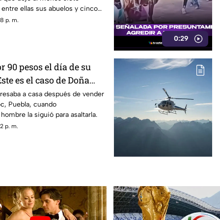
entre ellas sus abuelos y cinco
scuela.
8 p. m.
0:29
 90 pesos el día de su
ste es el caso de Doña
resaba a casa después de vender
c, Puebla, cuando
ombre la siguió para asaltarla.
2 p. m.