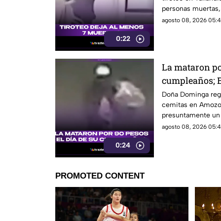
personas muertas, 
personas en una e
agosto 08, 2026 05:4
0:22
La mataron por
cumpleaños; E
Dominga
Doña Dominga reg
cemitas en Amozo
presuntamente un h
agosto 08, 2026 05:4
0:24