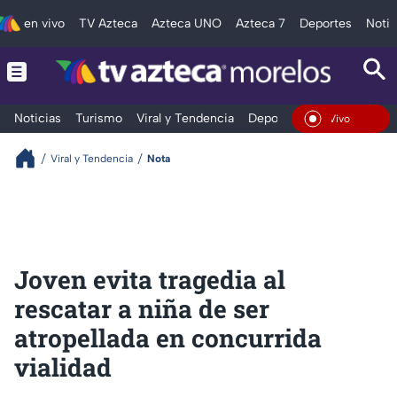
en vivo
TV Azteca
Azteca UNO
Azteca 7
Deportes
Notic
Noticias
Turismo
Viral y Tendencia
Deportes
Espectáculos
En Vivo
Viral y Tendencia
Nota
Joven evita tragedia al
rescatar a niña de ser
atropellada en concurrida
vialidad