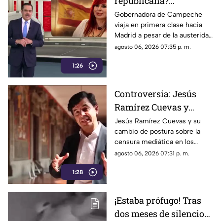
republicana?
Gobernadora Layda
Gobernadora de Campeche
viaja en primera clase hacia
Sansores viaja en
Madrid a pesar de la austeridad
primera clase hacia
republicana.
agosto 06, 2026 07:35 p. m.
Madrid
1:26
Controversia: Jesús
Ramírez Cuevas y
Censura a los Medios
Jesús Ramírez Cuevas y su
cambio de postura sobre la
de Comunicación
censura mediática en los
medios de comunicación.
agosto 06, 2026 07:31 p. m.
1:28
¡Estaba prófugo! Tras
dos meses de silencio