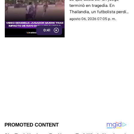
terminó en tragedia. En
durante partido
Thailandia, un futbolista perdió
la vida al ser alcanzado por un
agosto 06, 2026 07:05 p. m.
rayo en pleno partido
0:41