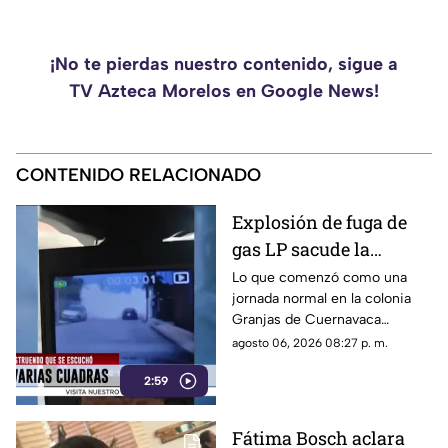
¡No te pierdas nuestro contenido, sigue a
TV Azteca Morelos en Google News!
CONTENIDO RELACIONADO
Explosión de fuga de
gas LP sacude la
colonia Las Granjas
Lo que comenzó como una
jornada normal en la colonia
Granjas de Cuernavaca
terminó en una movilización
agosto 06, 2026 08:27 p. m.
de emergencia.
2:59
Fátima Bosch aclara