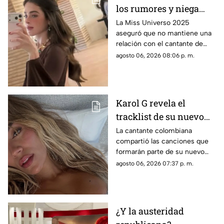
los rumores y niega
tener un romance con
La Miss Universo 2025
aseguró que no mantiene una
Natanael Cano
relación con el cantante de
corridos tumbados.
agosto 06, 2026 08:06 p. m.
Karol G revela el
tracklist de su nuevo
álbum antes de su
La cantante colombiana
compartió las canciones que
lanzamiento; esta es la
formarán parte de su nuevo
lista completa
material de estudio,
agosto 06, 2026 07:37 p. m.
sorprendiendo con
colaboraciones
internacionales.
¿Y la austeridad