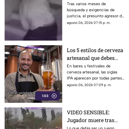
detuvieron a Jorge "N",
Tras varios meses de
búsqueda y exigencias de
agresor de Paula
justicia, el presunto agresor de
Paula Fajardo fue localizado y
agosto 06, 2026 07:15 p. m.
detenido en el estado de
Guerrero.
Los 5 estilos de cerveza
artesanal que debes
conocer
En bares y festivales de
cerveza artesanal, las siglas
IPA aparecen por todas partes.
Pero, ¿qué significa realmente
agosto 06, 2026 07:09 p. m.
y qué otras variedades existen
1:03
en el mundo?
VIDEO SENSIBLE:
Jugador muere tras
impacto de rayo
Lo que debía ser un juego