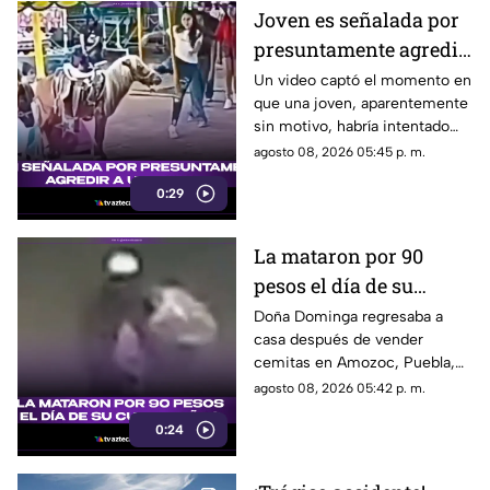
Joven es señalada por
presuntamente agredir
a un pony en feria de
Un video captó el momento en
que una joven, aparentemente
Pueblo Mágico
sin motivo, habría intentado
agredir a un pequeño pony.
agosto 08, 2026 05:45 p. m.
0:29
La mataron por 90
pesos el día de su
cumpleaños; Este es el
Doña Dominga regresaba a
casa después de vender
caso de Doña Dominga
cemitas en Amozoc, Puebla,
cuando presuntamente un
agosto 08, 2026 05:42 p. m.
hombre la siguió para asaltarla.
0:24