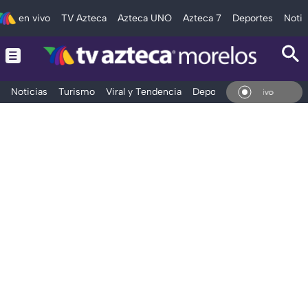
en vivo
TV Azteca
Azteca UNO
Azteca 7
Deportes
Notic
Noticias
Turismo
Viral y Tendencia
Deportes
Espectáculos
En Vivo