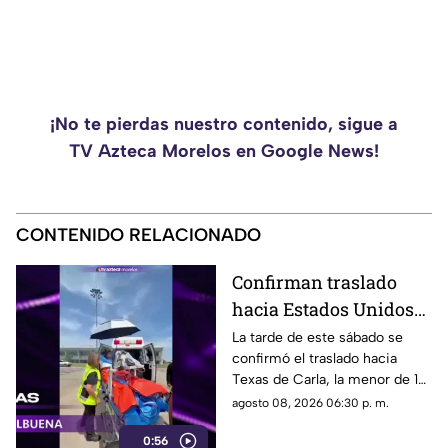
¡No te pierdas nuestro contenido, sigue a
TV Azteca Morelos en Google News!
CONTENIDO RELACIONADO
Confirman traslado
hacia Estados Unidos
de menor que sufrió
La tarde de este sábado se
confirmó el traslado hacia
quemadura en la
Texas de Carla, la menor de 15
explosión de gas LP en
años que resultó gravemente
agosto 08, 2026 06:30 p. m.
Cuernavaca
lesionada en la explosión de
0:56
gas en Cuernavaca.