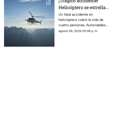
¡Trágico accidente!
Helicóptero se estrella
en zona boscosa y
Un fatal accidente en
helicóptero cobró la vida de
mueren cuatro
cuatro personas. Autoridades
personas
confirmaron que la aeronave
agosto 08, 2026 05:38 p. m.
se estrelló en una zona
boscosa.