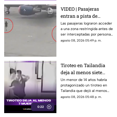
VIDEO | Pasajeras
entran a pista de
aeropuerto tras perder
Las pasajeras lograron acceder
a una zona restringida antes de
su vuelo; autoridades
ser interceptadas por personal
logran detenerlas
del aeropuerto.
agosto 08, 2026 05:49 p. m.
Tiroteo en Tailandia
deja al menos siete
muertos
Un menor de 14 años habría
protagonizado un tiroteo en
Tailandia que dejó al menos
siete personas muertas, entre
agosto 08, 2026 05:48 p. m.
ellas sus abuelos y cinco
0:22
personas en una escuela.