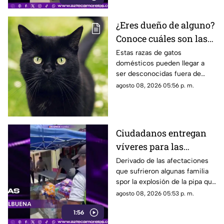
¿Eres dueño de alguno?
Conoce cuáles son las
cinco razas más raras
Estas razas de gatos
domésticos pueden llegar a
de gatos domésticos en
ser desconocidas fuera de
todo el mundo
círculos especializados, y
agosto 08, 2026 05:56 p. m.
algunos de ellos enfrentan
desafíos para su preservación.
Ciudadanos entregan
víveres para las
familias afectadas por
Derivado de las afectaciones
que sufrieron algunas familia
la explosión de pipa en
spor la explosión de la pipa que
Cuernavaca
transportaba gas LP,
agosto 08, 2026 05:53 p. m.
ciudadanos de Cuernavaca
1:56
entregaron víveres en la zona.