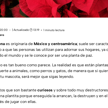
 20:00
| Actualizado 🕑 13:19
1 minuto lectura
ero
ena
es originaria de
México y centroamérica
; suele ser caract
a que las personas las utilizan para adornar sus hogares, ya 
o el mundo y se le conoce por ser una planta de paz.
o es tan bueno como parece. La realidad es que están plant
erte a animales, como perros y gatos, de manera que si quier
ra tu mascota, será mejor que sigas leyendo.
tos que son bastante
curiosos
y sobre todo muy destructores,
a plantita porque enseguida la arrancan, la destruyen y en el
s de jugar con ellas.