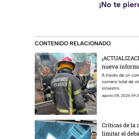
¡No te pie
CONTENIDO RELACIONADO
¡ACTUALIZACI
nueva informa
la pipa de ga
A través de un co
número total de víc
siniestro.
agosto 08, 2026 09:3
Críticas de la
limitar el deba