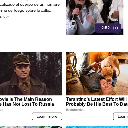
ocalizado el cuerpo de un hombre
ma de fuego sobre la calle
n la colonia cerro de la corona, en
4 p. m.
2:52