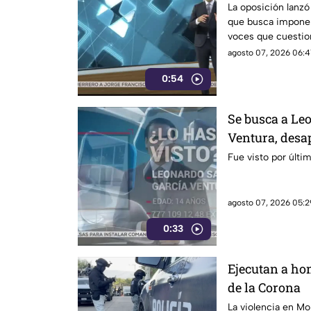
La oposición lanzó
que busca imponer 
voces que cuestio
presuntos vínculos 
agosto 07, 2026 06:4
0:54
Se busca a Le
Ventura, desa
Fue visto por últi
agosto 07, 2026 05:2
0:33
Ejecutan a ho
de la Corona
La violencia en Mo