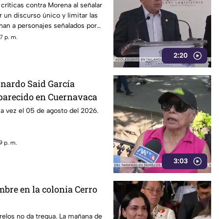
 críticas contra Morena al señalar
un discurso único y limitar las
nan a personajes señalados por
con la narcopolítica de la 4T.
7 p. m.
2:20
onardo Said García
parecido en Cuernavaca
ma vez el 05 de agosto del 2026.
9 p. m.
3:03
mbre en la colonia Cerro
relos no da tregua. La mañana de