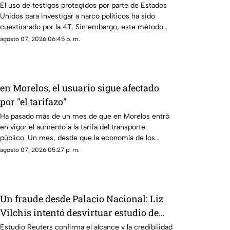
El uso de testigos protegidos por parte de Estados
Unidos para investigar a narco políticos ha sido
cuestionado por la 4T. Sin embargo, este método
también ha colocado bajo la lupa a funcionarios y
agosto 07, 2026 06:45 p. m.
gobernadores de morena, entre ellos Rubén Rocha y
Enrique Inzunza.
en Morelos, el usuario sigue afectado
por "el tarifazo"
Ha pasado más de un mes de que en Morelos entró
en vigor el aumento a la tarifa del transporte
público. Un mes, desde que la economía de los
morelenses se vio afectada y los ciudadanos
agosto 07, 2026 05:27 p. m.
denunciaran su incorfomidad por el mal trato al
interior de las unidades.
Un fraude desde Palacio Nacional: Liz
Vilchis intentó desvirtuar estudio de
Reuters sobre la credibilidad de TV
Estudio Reuters confirma el alcance y la credibilidad