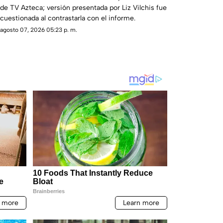
de TV Azteca; versión presentada por Liz Vilchis fue
Azteca
cuestionada al contrastarla con el informe.
agosto 07, 2026 05:23 p. m.