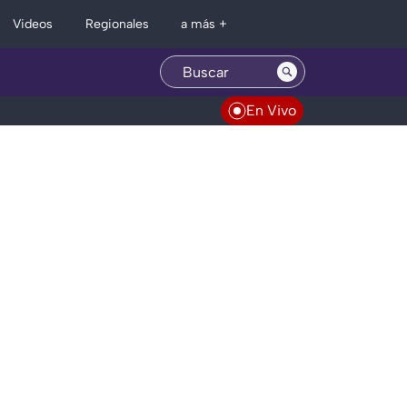
Regionales
Videos
a más +
En Vivo