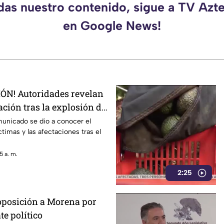
rdas nuestro contenido, sigue a TV Azt
en Google News!
ÓN! Autoridades revelan
ción tras la explosión de
s LP en Cuernavaca
municado se dio a conocer el
timas y las afectaciones tras el
5 a. m.
2:25
 oposición a Morena por
te político