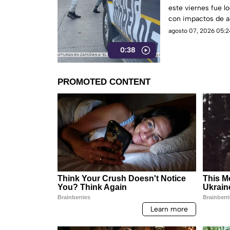
este viernes fue l
con impactos de ar
alianza nacional, e
agosto 07, 2026 05:2
Jiutepec.
0:38