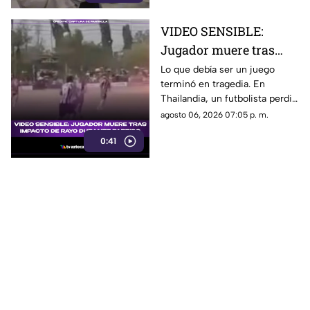
VIDEO SENSIBLE:
Jugador muere tras
impacto de rayo
Lo que debía ser un juego
terminó en tragedia. En
durante partido
Thailandia, un futbolista perdió
la vida al ser alcanzado por un
agosto 06, 2026 07:05 p. m.
rayo en pleno partido
0:41