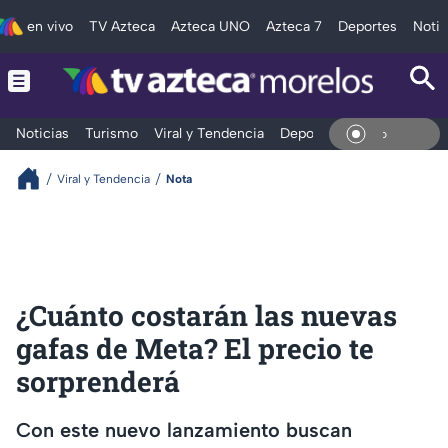
en vivo
TV Azteca
Azteca UNO
Azteca 7
Deportes
Notic
Noticias
Turismo
Viral y Tendencia
Deportes
Espectáculos
En Vi
Viral y Tendencia
Nota
¿Cuánto costarán las nuevas
gafas de Meta? El precio te
sorprenderá
Con este nuevo lanzamiento buscan