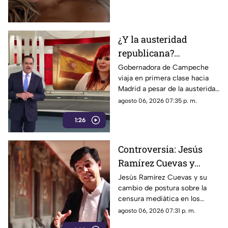
sorprendiendo con
colaboraciones
internacionales.
¿Y la austeridad
republicana?
Gobernadora Layda
Gobernadora de Campeche
viaja en primera clase hacia
Sansores viaja en
Madrid a pesar de la austeridad
primera clase hacia
republicana.
agosto 06, 2026 07:35 p. m.
Madrid
1:26
Controversia: Jesús
Ramírez Cuevas y
Censura a los Medios
Jesús Ramírez Cuevas y su
cambio de postura sobre la
de Comunicación
censura mediática en los
medios de comunicación.
agosto 06, 2026 07:31 p. m.