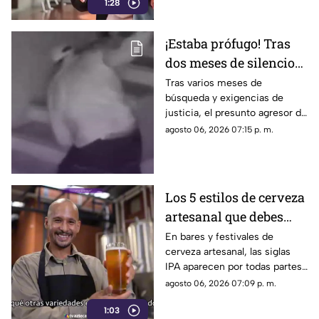
1:28
¡Estaba prófugo! Tras
dos meses de silencio
detuvieron a Jorge "N",
Tras varios meses de
búsqueda y exigencias de
agresor de Paula
justicia, el presunto agresor de
Paula Fajardo fue localizado y
agosto 06, 2026 07:15 p. m.
detenido en el estado de
Guerrero.
Los 5 estilos de cerveza
artesanal que debes
conocer
En bares y festivales de
cerveza artesanal, las siglas
IPA aparecen por todas partes.
Pero, ¿qué significa realmente
agosto 06, 2026 07:09 p. m.
y qué otras variedades existen
1:03
en el mundo?