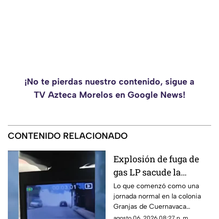
¡No te pierdas nuestro contenido, sigue a
TV Azteca Morelos en Google News!
CONTENIDO RELACIONADO
Explosión de fuga de
gas LP sacude la
colonia Las Granjas
Lo que comenzó como una
jornada normal en la colonia
Granjas de Cuernavaca
terminó en una movilización
agosto 06, 2026 08:27 p. m.