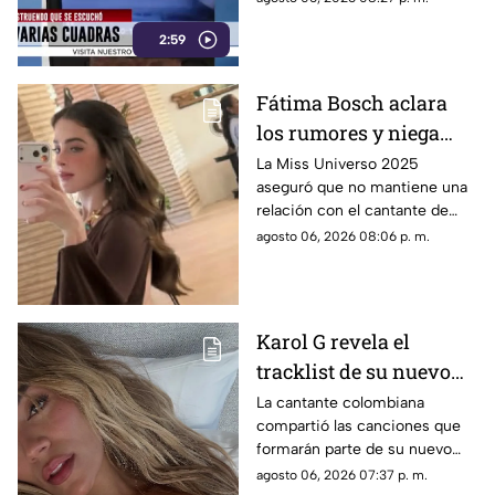
de emergencia.
2:59
Fátima Bosch aclara
los rumores y niega
tener un romance con
La Miss Universo 2025
aseguró que no mantiene una
Natanael Cano
relación con el cantante de
corridos tumbados.
agosto 06, 2026 08:06 p. m.
Karol G revela el
tracklist de su nuevo
álbum antes de su
La cantante colombiana
compartió las canciones que
lanzamiento; esta es la
formarán parte de su nuevo
lista completa
material de estudio,
agosto 06, 2026 07:37 p. m.