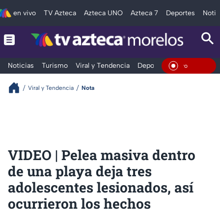
en vivo
TV Azteca
Azteca UNO
Azteca 7
Deportes
Notic
Noticias
Turismo
Viral y Tendencia
Deportes
Espectáculos
En Vivo
Viral y Tendencia
Nota
VIDEO | Pelea masiva dentro
de una playa deja tres
adolescentes lesionados, así
ocurrieron los hechos