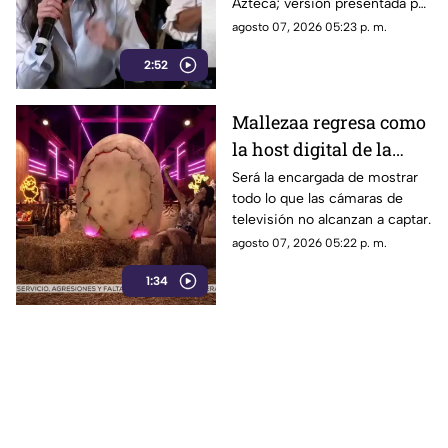
Azteca; versión presentada por
Reuters sobre la
Liz Vilchis fue cuestionada al
agosto 07, 2026 05:23 p. m.
credibilidad de TV
contrastarla con el informe.
Azteca
2:52
Mallezaa regresa como
la host digital de la
segunda temporada de
Será la encargada de mostrar
todo lo que las cámaras de
La Granja VIP
televisión no alcanzan a captar.
agosto 07, 2026 05:22 p. m.
1:34