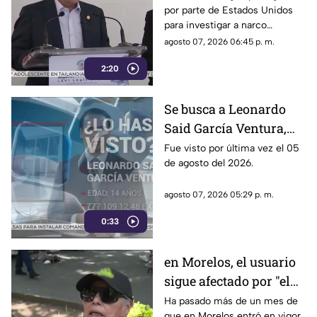
por parte de Estados Unidos
a alcaldes
para investigar a narco
políticos ha sido cuestionado
agosto 07, 2026 06:45 p. m.
por la 4T. Sin embargo, este
2:20
método también ha colocado
bajo la lupa a funcionarios y
gobernadores de morena,
Se busca a Leonardo
entre ellos Rubén Rocha y
Said García Ventura,
Enrique Inzunza.
desaparecido en
Fue visto por última vez el 05
de agosto del 2026.
Cuernavaca
agosto 07, 2026 05:29 p. m.
0:33
en Morelos, el usuario
sigue afectado por "el
tarifazo"
Ha pasado más de un mes de
que en Morelos entró en vigor