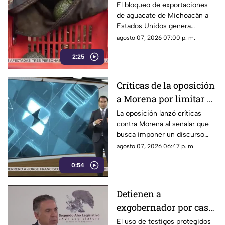
el bloqueo de Estados
El bloqueo de exportaciones
de aguacate de Michoacán a
Unidos al aguacate de
Estados Unidos genera
Michoacán
pérdidas millonarias.
agosto 07, 2026 07:00 p. m.
2:25
Críticas de la oposición
a Morena por limitar el
debate político
La oposición lanzó críticas
contra Morena al señalar que
busca imponer un discurso
único y limitar las voces que
agosto 07, 2026 06:47 p. m.
cuestionan a personajes
0:54
señalados por presuntos
vínculos con la narcopolítica de
la 4T.
Detienen a
exgobernador por caso
Ayotzinapa y desaforan
El uso de testigos protegidos