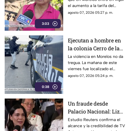
el aumento a la tarifa del
transporte público. Un mes,
agosto 07, 2026 05:27 p. m.
desde que la economía de los
3:03
morelenses se vio afectada y
los ciudadanos denunciaran su
incorfomidad por el mal trato
Ejecutan a hombre en
al interior de las unidades.
la colonia Cerro de la
Corona
La violencia en Morelos no da
tregua. La mañana de este
viernes fue localizado el
cuerpo de un hombre con
agosto 07, 2026 05:24 p. m.
impactos de arma de fuego
0:38
sobre la calle alianza nacional,
en la colonia cerro de la
corona, en Jiutepec.
Un fraude desde
Palacio Nacional: Liz
Vilchis intentó
Estudio Reuters confirma el
alcance y la credibilidad de TV
desvirtuar estudio de