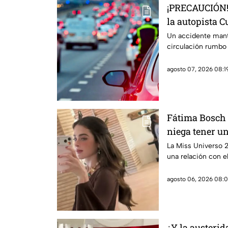
¡PRECAUCIÓN! 
la autopista 
Un accidente mant
circulación rumbo
agosto 07, 2026 08:19
Fátima Bosch 
niega tener u
Cano
La Miss Universo 
una relación con e
agosto 06, 2026 08:0
¿Y la austeri