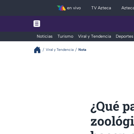
en vivo
TV Azteca
Aztec
Noticias
Turismo
Viral y Tendencia
Deportes
Viral y Tendencia
Nota
¿Qué pa
zoológ