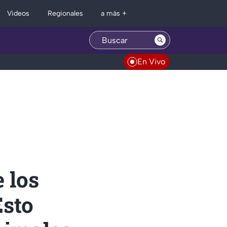
Regionales
Videos
a más +
En Vivo
 los
Esto