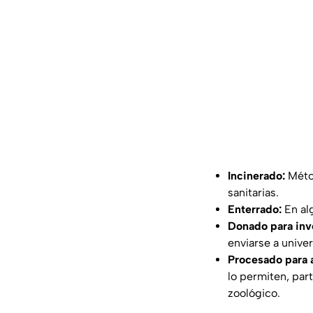
Incinerado:
Métod
sanitarias.
Enterrado:
En alg
Donado para inv
enviarse a unive
Procesado para 
lo permiten, par
zoológico.