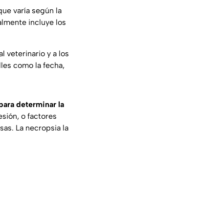
ue varía según la
almente incluye los
 veterinario y a los
lles como la fecha,
para determinar la
esión, o factores
as. La necropsia la
: