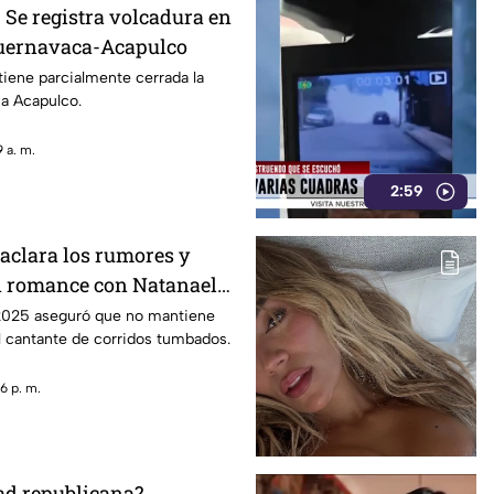
Se registra volcadura en
Cuernavaca-Acapulco
iene parcialmente cerrada la
 a Acapulco.
 a. m.
2:59
aclara los rumores y
n romance con Natanael
2025 aseguró que no mantiene
l cantante de corridos tumbados.
6 p. m.
dad republicana?