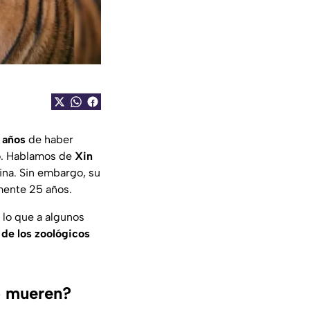
 años
de haber
jo. Hablamos de
Xin
ina. Sin embargo, su
mente 25 años.
 lo que a algunos
 de los zoológicos
o mueren?