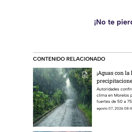
¡No te pie
CONTENIDO RELACIONADO
¡Aguas con la 
precipitacion
HOY; Lista de
Autoridades confir
clima en Morelos p
afectados
fuertes de 50 a 7
2026.
agosto 07, 2026 08:4