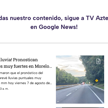
rdas nuestro contenido, sigue a TV Azt
en Google News!
lluvia! Pronostican
es muy fuertes en Morelos
 municipios más
maron que el pronóstico del
revé lluvias puntuales muy
5 mm hoy viernes 7 de agosto de
3 a. m.