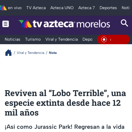
en vivo
TV Azteca
Azteca UNO
Azteca 7
Deportes
Notic
Noticias
Turismo
Viral y Tendencia
Deportes
Espectáculos
En Vivo
Viral y Tendencia
Nota
Reviven al “Lobo Terrible”, una
especie extinta desde hace 12
mil años
¡Así como Jurassic Park! Regresan a la vida