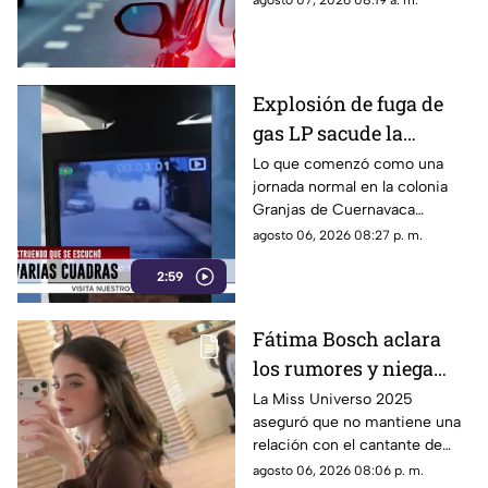
agosto 07, 2026 08:19 a. m.
Explosión de fuga de
gas LP sacude la
colonia Las Granjas
Lo que comenzó como una
jornada normal en la colonia
Granjas de Cuernavaca
terminó en una movilización
agosto 06, 2026 08:27 p. m.
de emergencia.
2:59
Fátima Bosch aclara
los rumores y niega
tener un romance con
La Miss Universo 2025
aseguró que no mantiene una
Natanael Cano
relación con el cantante de
corridos tumbados.
agosto 06, 2026 08:06 p. m.