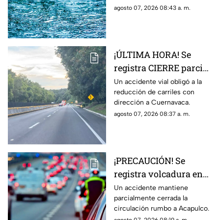
HOY; Lista de
muy fuertes de 50 a 75 mm
agosto 07, 2026 08:43 a. m.
municipios más
hoy viernes 7 de agosto de
afectados
2026.
¡ÚLTIMA HORA! Se
registra CIERRE parcial
en la autopista México-
Un accidente vial obligó a la
reducción de carriles con
Cuernavaca; esto pasó
dirección a Cuernavaca.
agosto 07, 2026 08:37 a. m.
¡PRECAUCIÓN! Se
registra volcadura en
la autopista
Un accidente mantiene
parcialmente cerrada la
Cuernavaca-Acapulco
circulación rumbo a Acapulco.