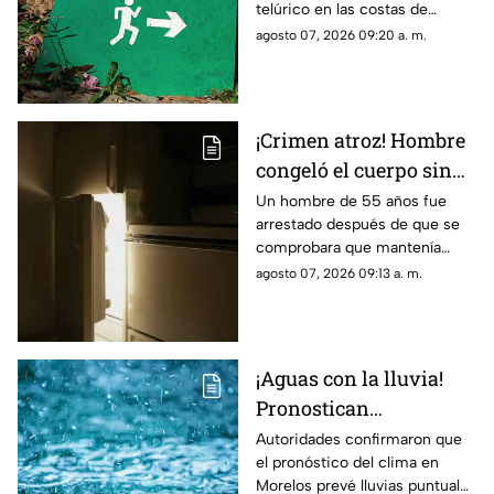
telúrico en las costas de
Guerrero.
agosto 07, 2026 09:20 a. m.
¡Crimen atroz! Hombre
congeló el cuerpo sin
vida de su padre para
Un hombre de 55 años fue
arrestado después de que se
poder cobrar su
comprobara que mantenía
pensión; Lo hizo
congelado el cuerpo sin vida
agosto 07, 2026 09:13 a. m.
durante más de dos
de su padre para continuar
años
cobrando su pensión.
¡Aguas con la lluvia!
Pronostican
precipitaciones muy
Autoridades confirmaron que
el pronóstico del clima en
fuertes en Morelos
Morelos prevé lluvias puntuales