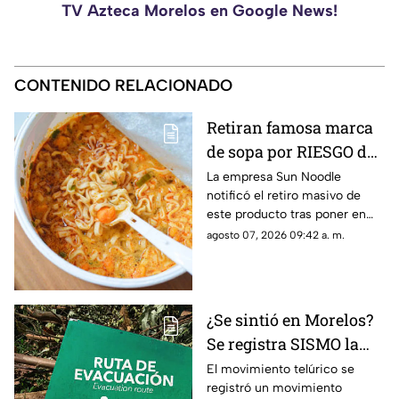
TV Azteca Morelos en Google News!
CONTENIDO RELACIONADO
Retiran famosa marca
de sopa por RIESGO de
alergia; autoridades
La empresa Sun Noodle
notificó el retiro masivo de
piden no consumir el
este producto tras poner en
producto
riesgo a una parte de la
agosto 07, 2026 09:42 a. m.
población.
¿Se sintió en Morelos?
Se registra SISMO la
mañana de este viernes
El movimiento telúrico se
registró un movimiento
7 de agosto