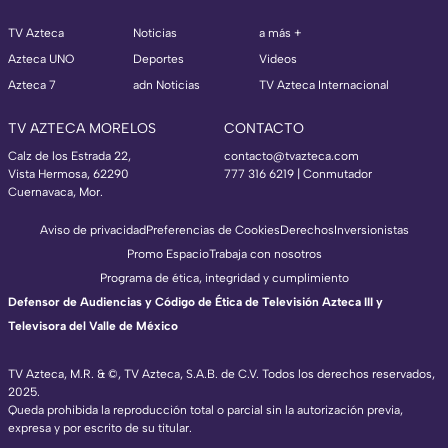
TV Azteca
Noticias
a más +
Azteca UNO
Deportes
Videos
Azteca 7
adn Noticias
TV Azteca Internacional
TV AZTECA MORELOS
CONTACTO
Calz de los Estrada 22,
contacto@tvazteca.com
Vista Hermosa, 62290
777 316 6219 | Conmutador
Cuernavaca, Mor.
Aviso de privacidad
Preferencias de Cookies
Derechos
Inversionistas
Promo Espacio
Trabaja con nosotros
Programa de ética, integridad y cumplimiento
Defensor de Audiencias y Código de Ética de Televisión Azteca III y
Televisora del Valle de México
TV Azteca, M.R. & ©, TV Azteca, S.A.B. de C.V. Todos los derechos reservados,
2025.
Queda prohibida la reproducción total o parcial sin la autorización previa,
expresa y por escrito de su titular.