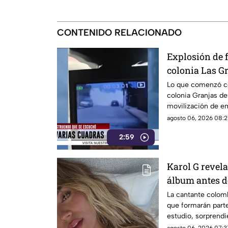
CONTENIDO RELACIONADO
Explosión de f
colonia Las G
Lo que comenzó co
colonia Granjas d
movilización de e
agosto 06, 2026 08:2
2:59
Karol G revela
álbum antes d
la lista compl
La cantante colom
que formarán part
estudio, sorprend
internacionales.
agosto 06, 2026 07:3