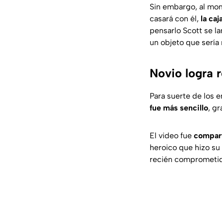
Sin embargo, al mome
casará con él,
la caj
pensarlo Scott se la
un objeto que sería 
Novio logra r
Para suerte de los e
fue más sencillo
, g
El video fue
compart
heroico que hizo su 
recién comprometidos