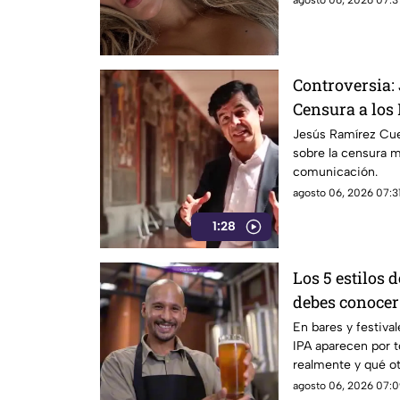
Controversia:
Censura a los
Jesús Ramírez Cue
sobre la censura 
comunicación.
agosto 06, 2026 07:31
1:28
Los 5 estilos 
debes conocer
En bares y festival
IPA aparecen por t
realmente y qué ot
mundo?
agosto 06, 2026 07:0