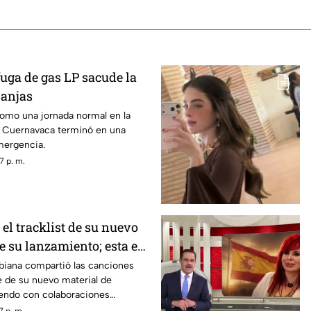
uga de gas LP sacude la
ranjas
mo una jornada normal en la
e Cuernavaca terminó en una
mergencia.
7 p. m.
 el tracklist de su nuevo
e su lanzamiento; esta es
eta
biana compartió las canciones
e de su nuevo material de
iendo con colaboraciones
7 p. m.