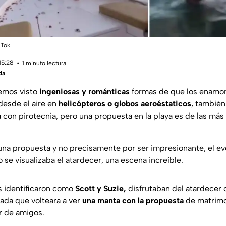
 Tok
15:28
1 minuto lectura
da
hemos visto
ingeniosas y románticas
formas de que los enamo
 desde el aire en
helicópteros o globos aeroéstaticos
, también
 con pirotecnia, pero una propuesta en la playa es de las más 
ó una propuesta y no precisamente por ser impresionante, el ev
o se visualizaba el atardecer, una escena increíble.
s identificaron como
Scott y Suzie,
disfrutaban del atardecer 
mada que volteara a ver
una manta con la propuesta
de matrimo
r de amigos.