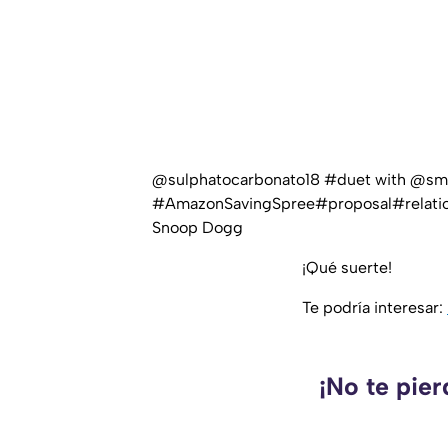
@sulphatocarbonato18
#duet
with @sm
#AmazonSavingSpree
#proposal
#relati
Snoop Dogg
¡Qué suerte!
Te podría interesar:
¡No te pie