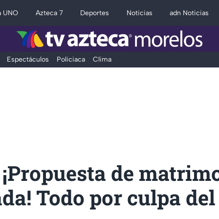
a UNO
Azteca 7
Deportes
Noticias
adn Noticias
Espectáculos
Policiaca
Clima
 ¡Propuesta de matrim
da! Todo por culpa de