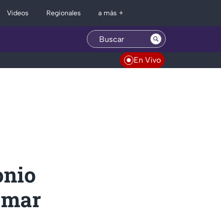
Regionales
Videos
a más +
En Vivo
onio
l mar