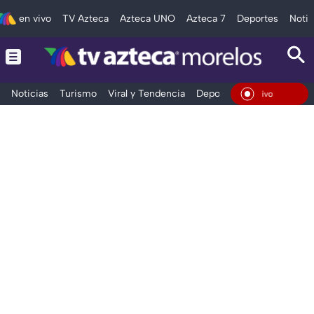
en vivo
TV Azteca
Azteca UNO
Azteca 7
Deportes
Notic
Noticias
Turismo
Viral y Tendencia
Deportes
Espectáculos
En Vivo