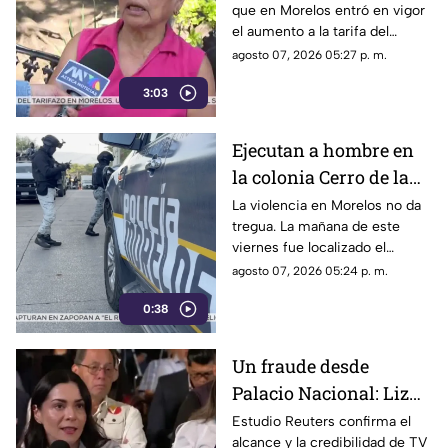
que en Morelos entró en vigor
el aumento a la tarifa del
transporte público. Un mes,
agosto 07, 2026 05:27 p. m.
desde que la economía de los
3:03
morelenses se vio afectada y
los ciudadanos denunciaran su
incorfomidad por el mal trato
Ejecutan a hombre en
al interior de las unidades.
la colonia Cerro de la
Corona
La violencia en Morelos no da
tregua. La mañana de este
viernes fue localizado el
cuerpo de un hombre con
agosto 07, 2026 05:24 p. m.
impactos de arma de fuego
0:38
sobre la calle alianza nacional,
en la colonia cerro de la
corona, en Jiutepec.
Un fraude desde
Palacio Nacional: Liz
Vilchis intentó
Estudio Reuters confirma el
alcance y la credibilidad de TV
desvirtuar estudio de