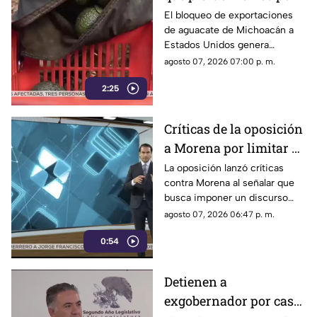
el bloqueo de Estados
El bloqueo de exportaciones
de aguacate de Michoacán a
Unidos al aguacate de
Estados Unidos genera
Michoacán
pérdidas millonarias.
agosto 07, 2026 07:00 p. m.
2:25
Críticas de la oposición
a Morena por limitar el
debate político
La oposición lanzó críticas
contra Morena al señalar que
busca imponer un discurso
único y limitar las voces que
agosto 07, 2026 06:47 p. m.
cuestionan a personajes
0:54
señalados por presuntos
vínculos con la narcopolítica de
la 4T.
Detienen a
exgobernador por caso