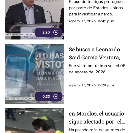
Ayotzinapa y desaforan
El uso de testigos protegidos
por parte de Estados Unidos
a alcaldes
para investigar a narco
políticos ha sido cuestionado
agosto 07, 2026 06:45 p. m.
por la 4T. Sin embargo, este
2:20
método también ha colocado
bajo la lupa a funcionarios y
gobernadores de morena,
Se busca a Leonardo
entre ellos Rubén Rocha y
Said García Ventura,
Enrique Inzunza.
desaparecido en
Fue visto por última vez el 05
de agosto del 2026.
Cuernavaca
agosto 07, 2026 05:29 p. m.
0:33
en Morelos, el usuario
sigue afectado por "el
tarifazo"
Ha pasado más de un mes de