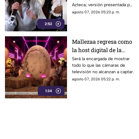
Azteca; versión presentada por
Reuters sobre la
Liz Vilchis fue cuestionada al
agosto 07, 2026 05:23 p. m.
credibilidad de TV
contrastarla con el informe.
Azteca
2:52
Mallezaa regresa como
la host digital de la
segunda temporada de
Será la encargada de mostrar
todo lo que las cámaras de
La Granja VIP
televisión no alcanzan a captar.
agosto 07, 2026 05:22 p. m.
1:34