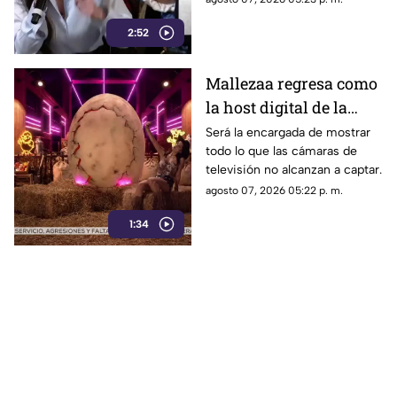
credibilidad de TV
contrastarla con el informe.
Azteca
2:52
Mallezaa regresa como
la host digital de la
segunda temporada de
Será la encargada de mostrar
todo lo que las cámaras de
La Granja VIP
televisión no alcanzan a captar.
agosto 07, 2026 05:22 p. m.
1:34