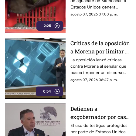
de aguacate de Michoacán a
Unidos al aguacate de
Estados Unidos genera
Michoacán
pérdidas millonarias.
agosto 07, 2026 07:00 p. m.
2:25
Críticas de la oposición
a Morena por limitar el
debate político
La oposición lanzó críticas
contra Morena al señalar que
busca imponer un discurso
único y limitar las voces que
agosto 07, 2026 06:47 p. m.
cuestionan a personajes
0:54
señalados por presuntos
vínculos con la narcopolítica de
la 4T.
Detienen a
exgobernador por caso
Ayotzinapa y desaforan
El uso de testigos protegidos
por parte de Estados Unidos
a alcaldes