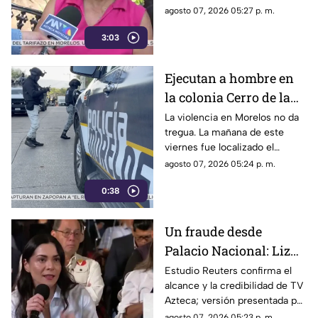
transporte público. Un mes,
agosto 07, 2026 05:27 p. m.
desde que la economía de los
3:03
morelenses se vio afectada y
los ciudadanos denunciaran su
incorfomidad por el mal trato
Ejecutan a hombre en
al interior de las unidades.
la colonia Cerro de la
Corona
La violencia en Morelos no da
tregua. La mañana de este
viernes fue localizado el
cuerpo de un hombre con
agosto 07, 2026 05:24 p. m.
impactos de arma de fuego
0:38
sobre la calle alianza nacional,
en la colonia cerro de la
corona, en Jiutepec.
Un fraude desde
Palacio Nacional: Liz
Vilchis intentó
Estudio Reuters confirma el
alcance y la credibilidad de TV
desvirtuar estudio de
Azteca; versión presentada por
Reuters sobre la
Liz Vilchis fue cuestionada al
agosto 07, 2026 05:23 p. m.