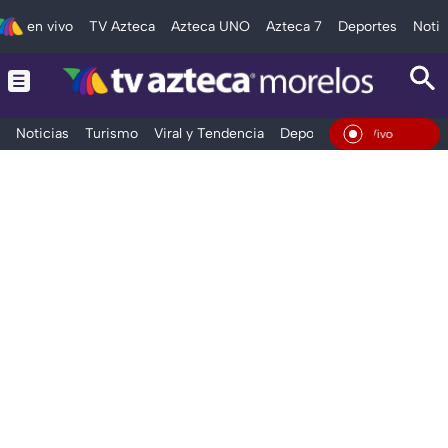
en vivo
TV Azteca
Azteca UNO
Azteca 7
Deportes
Notic
Noticias
Turismo
Viral y Tendencia
Deportes
Espectáculos
En Vivo