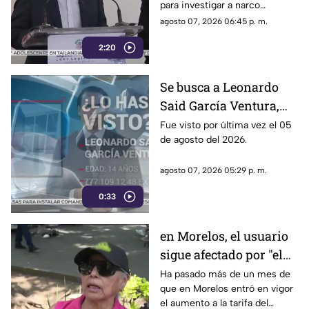
para investigar a narco
políticos ha sido cuestionado
agosto 07, 2026 06:45 p. m.
por la 4T. Sin embargo, este
2:20
método también ha colocado
bajo la lupa a funcionarios y
gobernadores de morena,
Se busca a Leonardo
entre ellos Rubén Rocha y
Said García Ventura,
Enrique Inzunza.
desaparecido en
Fue visto por última vez el 05
de agosto del 2026.
Cuernavaca
agosto 07, 2026 05:29 p. m.
0:33
en Morelos, el usuario
sigue afectado por "el
tarifazo"
Ha pasado más de un mes de
que en Morelos entró en vigor
el aumento a la tarifa del