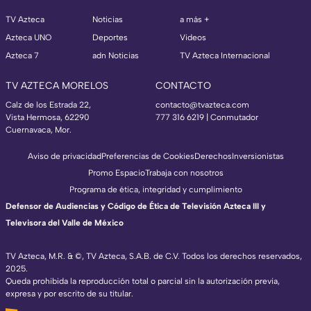
TV Azteca
Noticias
a más +
Azteca UNO
Deportes
Videos
Azteca 7
adn Noticias
TV Azteca Internacional
TV AZTECA MORELOS
CONTACTO
Calz de los Estrada 22,
contacto@tvazteca.com
Vista Hermosa, 62290
777 316 6219 | Conmutador
Cuernavaca, Mor.
Aviso de privacidad
Preferencias de Cookies
Derechos
Inversionistas
Promo Espacio
Trabaja con nosotros
Programa de ética, integridad y cumplimiento
Defensor de Audiencias y Código de Ética de Televisión Azteca III y
Televisora del Valle de México
TV Azteca, M.R. & ©, TV Azteca, S.A.B. de C.V. Todos los derechos reservados,
2025.
Queda prohibida la reproducción total o parcial sin la autorización previa,
expresa y por escrito de su titular.