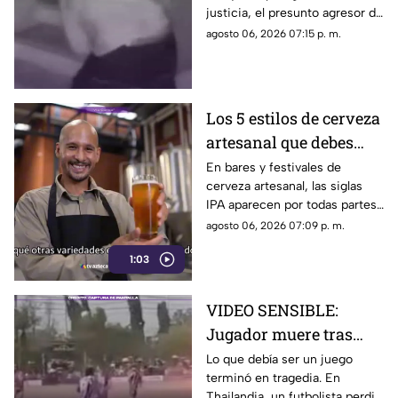
justicia, el presunto agresor de
Paula Fajardo fue localizado y
agosto 06, 2026 07:15 p. m.
detenido en el estado de
Guerrero.
Los 5 estilos de cerveza
artesanal que debes
conocer
En bares y festivales de
cerveza artesanal, las siglas
IPA aparecen por todas partes.
Pero, ¿qué significa realmente
agosto 06, 2026 07:09 p. m.
y qué otras variedades existen
1:03
en el mundo?
VIDEO SENSIBLE:
Jugador muere tras
impacto de rayo
Lo que debía ser un juego
terminó en tragedia. En
durante partido
Thailandia, un futbolista perdió