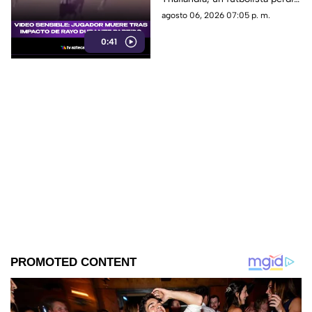
la vida al ser alcanzado por un
agosto 06, 2026 07:05 p. m.
rayo en pleno partido
0:41