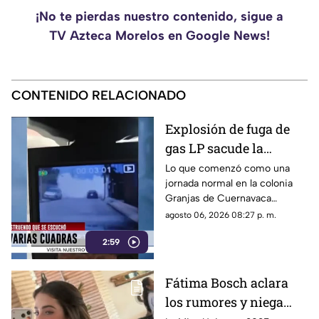
¡No te pierdas nuestro contenido, sigue a
TV Azteca Morelos en Google News!
CONTENIDO RELACIONADO
Explosión de fuga de
gas LP sacude la
colonia Las Granjas
Lo que comenzó como una
jornada normal en la colonia
Granjas de Cuernavaca
terminó en una movilización
agosto 06, 2026 08:27 p. m.
de emergencia.
2:59
Fátima Bosch aclara
los rumores y niega