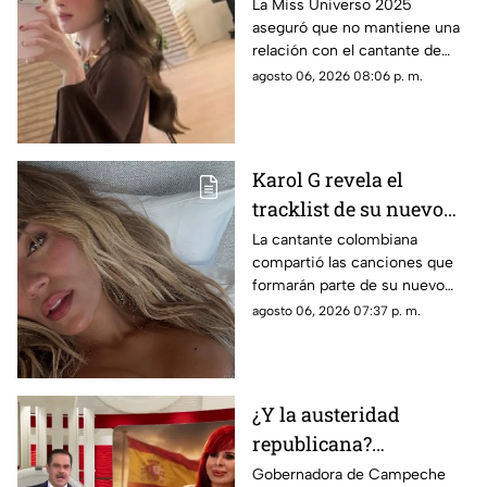
tener un romance con
La Miss Universo 2025
aseguró que no mantiene una
Natanael Cano
relación con el cantante de
corridos tumbados.
agosto 06, 2026 08:06 p. m.
Karol G revela el
tracklist de su nuevo
álbum antes de su
La cantante colombiana
compartió las canciones que
lanzamiento; esta es la
formarán parte de su nuevo
lista completa
material de estudio,
agosto 06, 2026 07:37 p. m.
sorprendiendo con
colaboraciones
internacionales.
¿Y la austeridad
republicana?
Gobernadora Layda
Gobernadora de Campeche