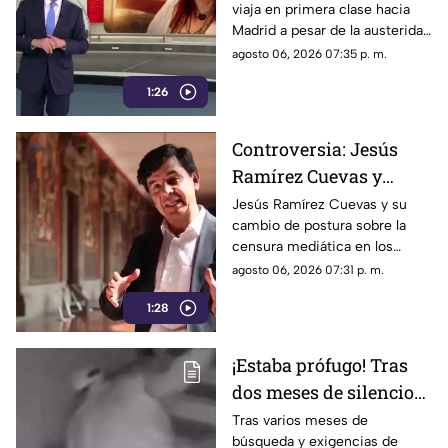
viaja en primera clase hacia
Sansores viaja en
Madrid a pesar de la austeridad
primera clase hacia
republicana.
agosto 06, 2026 07:35 p. m.
Madrid
1:26
Controversia: Jesús
Ramírez Cuevas y
Censura a los Medios
Jesús Ramírez Cuevas y su
cambio de postura sobre la
de Comunicación
censura mediática en los
medios de comunicación.
agosto 06, 2026 07:31 p. m.
1:28
¡Estaba prófugo! Tras
dos meses de silencio
detuvieron a Jorge "N",
Tras varios meses de
búsqueda y exigencias de
agresor de Paula