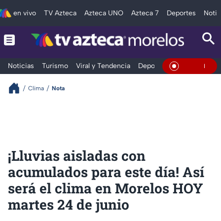
en vivo
TV Azteca
Azteca UNO
Azteca 7
Deportes
Notic
Noticias
Turismo
Viral y Tendencia
Deportes
Espectáculos
En Vivo
Clima
Nota
¡Lluvias aisladas con
acumulados para este día! Así
será el clima en Morelos HOY
martes 24 de junio