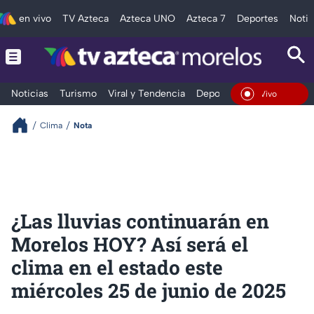
en vivo
TV Azteca
Azteca UNO
Azteca 7
Deportes
Notic
Noticias
Turismo
Viral y Tendencia
Deportes
Espectáculos
En Vivo
Clima
Nota
¿Las lluvias continuarán en
Morelos HOY? Así será el
clima en el estado este
miércoles 25 de junio de 2025