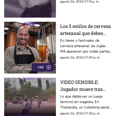
Paula Fajardo fue localizado y
agosto 06, 2026 07:15 p. m.
detenido en el estado de
Guerrero.
Los 5 estilos de cerveza
artesanal que debes
conocer
En bares y festivales de
cerveza artesanal, las siglas
IPA aparecen por todas partes.
Pero, ¿qué significa realmente
agosto 06, 2026 07:09 p. m.
y qué otras variedades existen
1:03
en el mundo?
VIDEO SENSIBLE:
Jugador muere tras
impacto de rayo
Lo que debía ser un juego
terminó en tragedia. En
durante partido
Thailandia, un futbolista perdió
la vida al ser alcanzado por un
agosto 06, 2026 07:05 p. m.