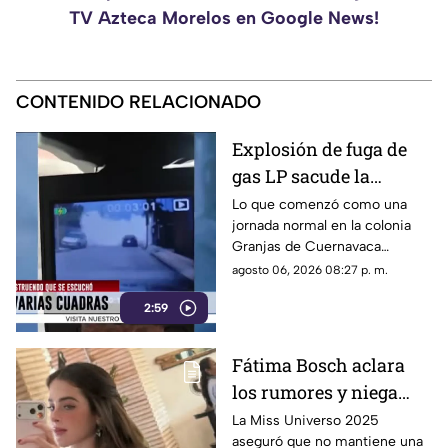
TV Azteca Morelos en Google News!
CONTENIDO RELACIONADO
Explosión de fuga de
gas LP sacude la
colonia Las Granjas
Lo que comenzó como una
jornada normal en la colonia
Granjas de Cuernavaca
terminó en una movilización
agosto 06, 2026 08:27 p. m.
de emergencia.
2:59
Fátima Bosch aclara
los rumores y niega
tener un romance con
La Miss Universo 2025
aseguró que no mantiene una
Natanael Cano