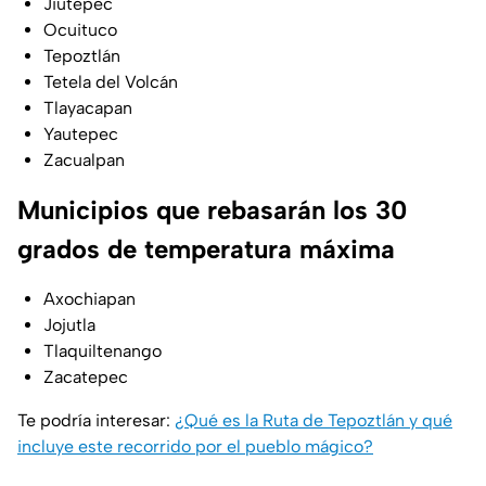
Jiutepec
Ocuituco
Tepoztlán
Tetela del Volcán
Tlayacapan
Yautepec
Zacualpan
Municipios que rebasarán los 30
grados de temperatura máxima
Axochiapan
Jojutla
Tlaquiltenango
Zacatepec
Te podría interesar:
¿Qué es la Ruta de Tepoztlán y qué
incluye este recorrido por el pueblo mágico?