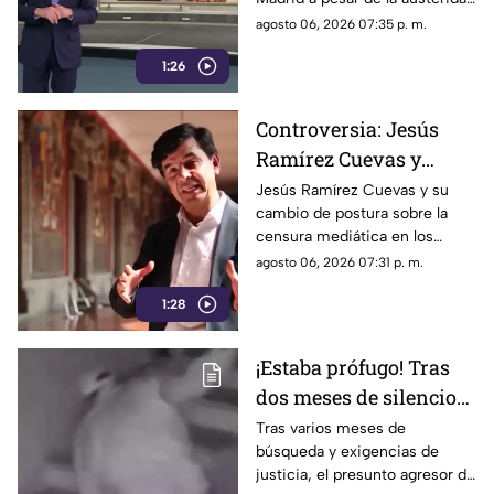
primera clase hacia
republicana.
agosto 06, 2026 07:35 p. m.
Madrid
1:26
Controversia: Jesús
Ramírez Cuevas y
Censura a los Medios
Jesús Ramírez Cuevas y su
cambio de postura sobre la
de Comunicación
censura mediática en los
medios de comunicación.
agosto 06, 2026 07:31 p. m.
1:28
¡Estaba prófugo! Tras
dos meses de silencio
detuvieron a Jorge "N",
Tras varios meses de
búsqueda y exigencias de
agresor de Paula
justicia, el presunto agresor de