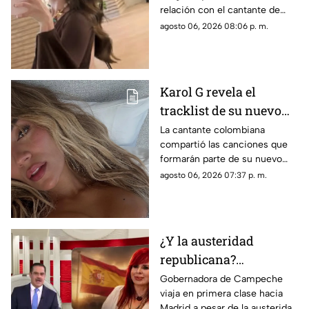
relación con el cantante de
corridos tumbados.
agosto 06, 2026 08:06 p. m.
Karol G revela el
tracklist de su nuevo
álbum antes de su
La cantante colombiana
compartió las canciones que
lanzamiento; esta es la
formarán parte de su nuevo
lista completa
material de estudio,
agosto 06, 2026 07:37 p. m.
sorprendiendo con
colaboraciones
internacionales.
¿Y la austeridad
republicana?
Gobernadora Layda
Gobernadora de Campeche
viaja en primera clase hacia
Sansores viaja en
Madrid a pesar de la austeridad