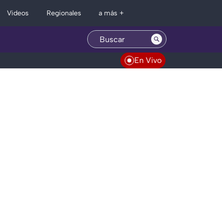
Regionales
Videos
a más +
En Vivo