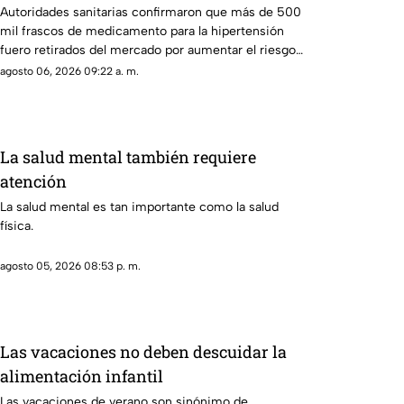
para la presión arterial que podría
Autoridades sanitarias confirmaron que más de 500
mil frascos de medicamento para la hipertensión
desarrollar cáncer
fuero retirados del mercado por aumentar el riesgo
de padecer cáncer.
agosto 06, 2026 09:22 a. m.
La salud mental también requiere
atención
La salud mental es tan importante como la salud
física.
agosto 05, 2026 08:53 p. m.
Las vacaciones no deben descuidar la
alimentación infantil
Las vacaciones de verano son sinónimo de