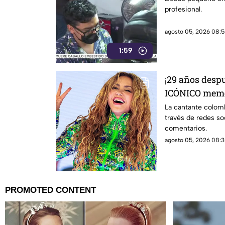
profesional.
agosto 05, 2026 08:5
1:59
¡29 años desp
ICÓNICO meme; 
fotografía
La cantante colomb
través de redes so
comentarios.
agosto 05, 2026 08:3