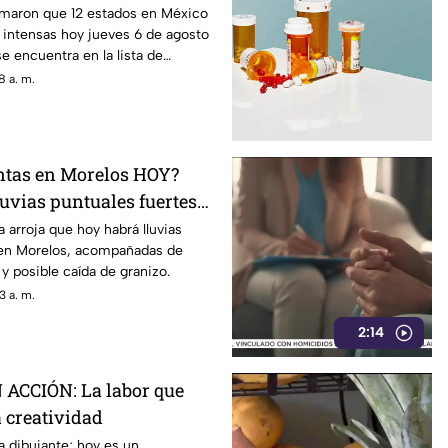
orelos se encuentra en
rmaron que 12 estados en México
s intensas hoy jueves 6 de agosto
e encuentra en la lista de
s.
8 a. m.
ntas en Morelos HOY?
uvias puntuales fuertes
eléctricas en estos
a arroja que hoy habrá lluvias
 en Morelos, acompañadas de
 y posible caída de granizo.
3 a. m.
2:14
ACCIÓN: La labor que
a creatividad
 dibujante; hoy es un