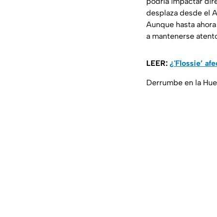
podría impactar dir
desplaza desde el A
Aunque hasta ahora 
a mantenerse atentos
LEER:
¿'Flossie’ af
Derrumbe en la Huey