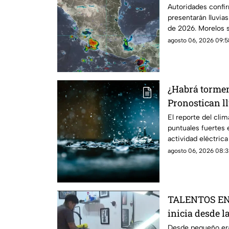
México HOY; M
Autoridades confi
presentarán lluvia
la lista
de 2026. Morelos s
entidades afectada
agosto 06, 2026 09:5
¿Habrá torme
Pronostican ll
con descargas 
El reporte del clim
puntuales fuertes
municipios
actividad eléctrica
agosto 06, 2026 08:3
TALENTOS EN 
inicia desde l
Desde pequeño era