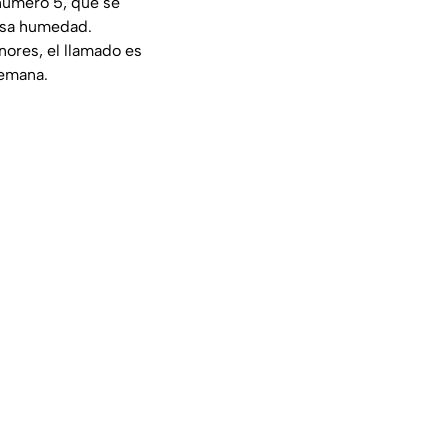
 número 5, que se
ensa humedad.
ores, el llamado es
semana.