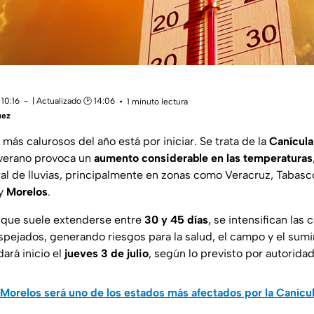
10:16
| Actualizado 🕑 14:06
1 minuto lectura
uez
más calurosos del año está por iniciar. Se trata de la
Canícula
 verano provoca un
aumento considerable en las temperaturas
l de lluvias, principalmente en zonas como Veracruz, Tabasc
 y
Morelos
.
 que suele extenderse entre
30 y 45 días
, se intensifican las
spejados, generando riesgos para la salud, el campo y el sumi
ará inicio el
jueves 3 de julio
, según lo previsto por autorida
Morelos será uno de los estados más afectados por la Canícu