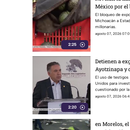
México por el
Unidos al agu
El bloqueo de exp
Michoacán a Estad
millonarias.
agosto 07, 2026 07:0
2:25
Detienen a ex
Ayotzinapa y 
El uso de testigos
Unidos para investi
cuestionado por l
también ha colocad
agosto 07, 2026 06:4
gobernadores de m
2:20
Enrique Inzunza.
en Morelos, el