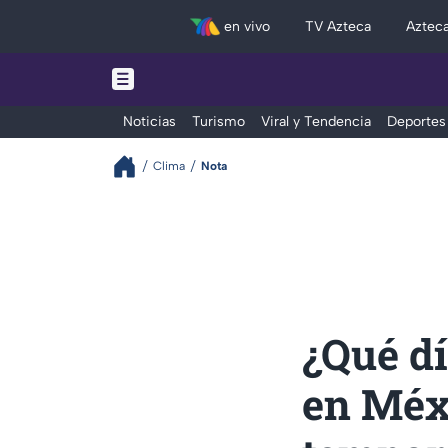
en vivo
TV Azteca
Aztec
Noticias
Turismo
Viral y Tendencia
Deportes
Clima
Nota
¿Qué d
en Méx