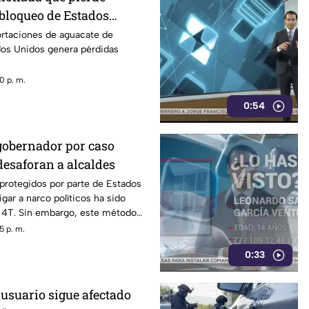
 bloqueo de Estados
acate de Michoacán
ortaciones de aguacate de
os Unidos genera pérdidas
0 p. m.
0:54
gobernador por caso
desaforan a alcaldes
 protegidos por parte de Estados
gar a narco políticos ha sido
a 4T. Sin embargo, este método
o bajo la lupa a funcionarios y
5 p. m.
orena, entre ellos Rubén Rocha y
0:33
 usuario sigue afectado