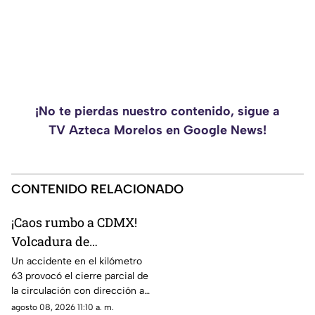
¡No te pierdas nuestro contenido, sigue a
TV Azteca Morelos en Google News!
CONTENIDO RELACIONADO
¡Caos rumbo a CDMX!
Volcadura de
camioneta provoca
Un accidente en el kilómetro
63 provocó el cierre parcial de
cierre parcial en la
la circulación con dirección a
México-Cuernavaca
la Ciudad de México.
agosto 08, 2026 11:10 a. m.