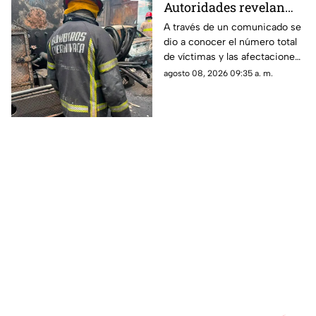
Autoridades revelan
nueva información tras
A través de un comunicado se
dio a conocer el número total
la explosión de la pipa
de víctimas y las afectaciones
de gas LP en
tras el siniestro.
agosto 08, 2026 09:35 a. m.
Cuernavaca