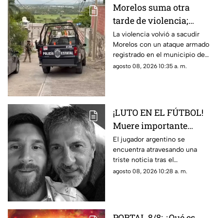
Morelos suma otra
tarde de violencia;
ejecutan a un hombre
La violencia volvió a sacudir
Morelos con un ataque armado
en Jojutla
registrado en el municipio de
Jojutla.
agosto 08, 2026 10:35 a. m.
¡LUTO EN EL FÚTBOL!
Muere importante
figura de la familia
El jugador argentino se
encuentra atravesando una
MESSI; así dieron a
triste noticia tras el
conocer la noticia
fallecimiento de su padre.
agosto 08, 2026 10:28 a. m.
PORTAL 8/8: ¿Qué es,