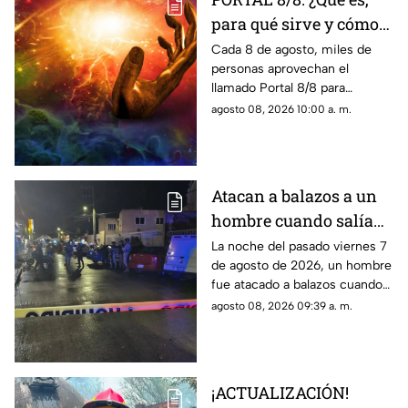
para qué sirve y cómo
manifestar
Cada 8 de agosto, miles de
personas aprovechan el
correctamente?
llamado Portal 8/8 para
reflexionar, pedir y establecer
agosto 08, 2026 10:00 a. m.
nuevas metas.
Atacan a balazos a un
hombre cuando salía
de una iglesia en
La noche del pasado viernes 7
de agosto de 2026, un hombre
Cuautla, ¿cuál es su
fue atacado a balazos cuando
estado de salud?
salía de una iglesia. Los hechos
agosto 08, 2026 09:39 a. m.
ocurrieron en el municipio de
Cuautla.
¡ACTUALIZACIÓN!