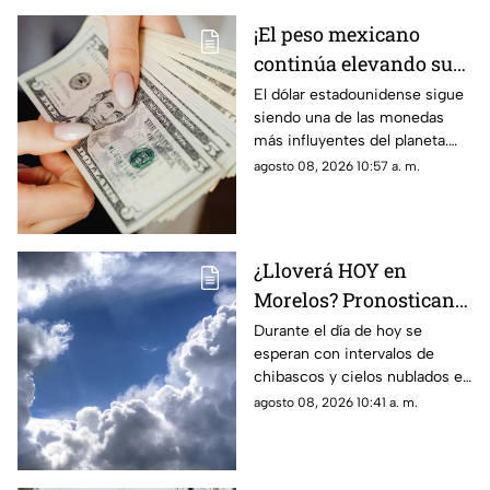
¡El peso mexicano
continúa elevando su
valor! Descubre cuánto
El dólar estadounidense sigue
siendo una de las monedas
cuesta el dólar en
más influyentes del planeta.
Morelos HOY
Este es el precio que tiene en
agosto 08, 2026 10:57 a. m.
Morelos hoy sábado 8 de
agosto de 2026.
¿Lloverá HOY en
Morelos? Pronostican
tardes nubladas con
Durante el día de hoy se
esperan con intervalos de
chubascos en estos
chibascos y cielos nublados en
municipios
diferentes municipios de
agosto 08, 2026 10:41 a. m.
Morelos. Este es el reporte del
clima del sábado 8 de agosto
de 2026.