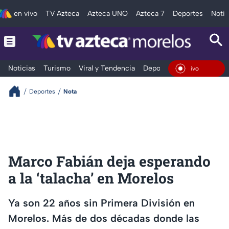
en vivo
TV Azteca
Azteca UNO
Azteca 7
Deportes
Notic
Noticias
Turismo
Viral y Tendencia
Deportes
Espectáculos
En Vivo
Deportes
Nota
Marco Fabián deja esperando
a la ‘talacha’ en Morelos
Ya son 22 años sin Primera División en
Morelos. Más de dos décadas donde las