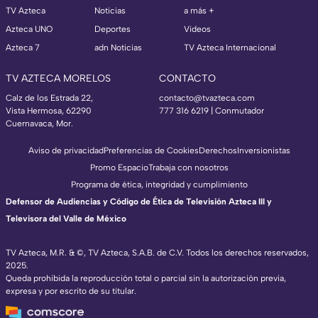
TV Azteca
Noticias
a más +
Azteca UNO
Deportes
Videos
Azteca 7
adn Noticias
TV Azteca Internacional
TV AZTECA MORELOS
CONTACTO
Calz de los Estrada 22,
contacto@tvazteca.com
Vista Hermosa, 62290
777 316 6219 | Conmutador
Cuernavaca, Mor.
Aviso de privacidad
Preferencias de Cookies
Derechos
Inversionistas
Promo Espacio
Trabaja con nosotros
Programa de ética, integridad y cumplimiento
Defensor de Audiencias y Código de Ética de Televisión Azteca III y
Televisora del Valle de México
TV Azteca, M.R. & ©, TV Azteca, S.A.B. de C.V. Todos los derechos reservados,
2025.
Queda prohibida la reproducción total o parcial sin la autorización previa,
expresa y por escrito de su titular.