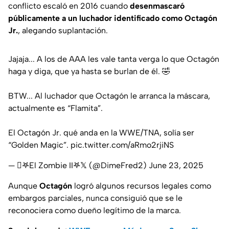
conflicto escaló en 2016 cuando
desenmascaró
públicamente a un luchador identificado como Octagón
Jr.
, alegando suplantación.
Jajaja... A los de AAA les vale tanta verga lo que Octagón
haga y diga, que ya hasta se burlan de él. 🤣
BTW... Al luchador que Octagón le arranca la máscara,
actualmente es “Flamita”.
El Octagón Jr. qué anda en la WWE/TNA, solía ser
“Golden Magic”.
pic.twitter.com/aRmo2rjiNS
— 𖤐El Zombie II𖤐𝕏 (@DimeFred2)
June 23, 2025
Aunque
Octagón
logró algunos recursos legales como
embargos parciales, nunca consiguió que se le
reconociera como dueño legítimo de la marca.