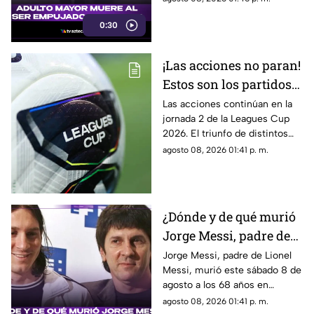
vehicular.
0:30
¡Las acciones no paran!
Estos son los partidos
restantes de la jornada
Las acciones continúan en la
jornada 2 de la Leagues Cup
2 de la Leagues Cup
2026. El triunfo de distintos
2026
equipos de la Liga MX podría
agosto 08, 2026 01:41 p. m.
apretar la parte alta de la tabla
de posiciones.
¿Dónde y de qué murió
Jorge Messi, padre de
Lionel Messi?
Jorge Messi, padre de Lionel
Messi, murió este sábado 8 de
agosto a los 68 años en
Rosario, Argentina.
agosto 08, 2026 01:41 p. m.