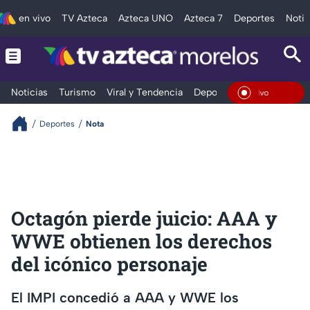
en vivo
TV Azteca
Azteca UNO
Azteca 7
Deportes
Notic
Noticias
Turismo
Viral y Tendencia
Deportes
Espectáculos
En Vi
Deportes
Nota
Octagón pierde juicio: AAA y
WWE obtienen los derechos
del icónico personaje
El IMPI concedió a AAA y WWE los