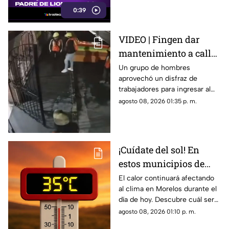
0:39
VIDEO | Fingen dar
mantenimiento a calle
para cometer
Un grupo de hombres
aprovechó un disfraz de
millonario robo en
trabajadores para ingresar al
restaurante
negocio.
agosto 08, 2026 01:35 p. m.
¡Cuídate del sol! En
estos municipios de
Morelos hará más calor
El calor continuará afectando
al clima en Morelos durante el
HOY
día de hoy. Descubre cuál será
la temperatura máxima hoy
agosto 08, 2026 01:10 p. m.
sábado 8 de agosto de 2026.