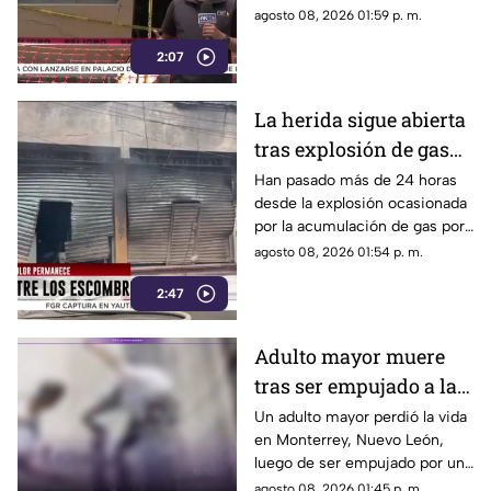
provocara una explosión en la
agosto 08, 2026 01:59 p. m.
colonia Las Granjas.
2:07
La herida sigue abierta
tras explosión de gas
LP en Cuernavaca
Han pasado más de 24 horas
desde la explosión ocasionada
por la acumulación de gas por
fuga.
agosto 08, 2026 01:54 p. m.
2:47
Adulto mayor muere
tras ser empujado a la
calle
Un adulto mayor perdió la vida
en Monterrey, Nuevo León,
luego de ser empujado por un
sujeto hacia el arroyo
agosto 08, 2026 01:45 p. m.