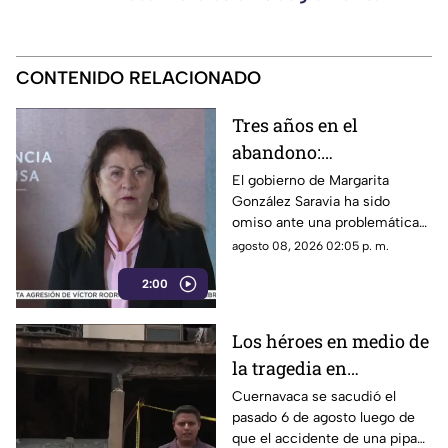
CONTENIDO RELACIONADO
Tres años en el
abandono:
comerciantes de
El gobierno de Margarita
González Saravia ha sido
Cuautla padecen las
omiso ante una problemática
inclemencias del
que afecta directamente a
agosto 08, 2026 02:05 p. m.
tiempo
cientos de familias que
2:00
dependen de este espacio
para vivir.
Los héroes en medio de
la tragedia en
Cuernavaca
Cuernavaca se sacudió el
pasado 6 de agosto luego de
que el accidente de una pipa