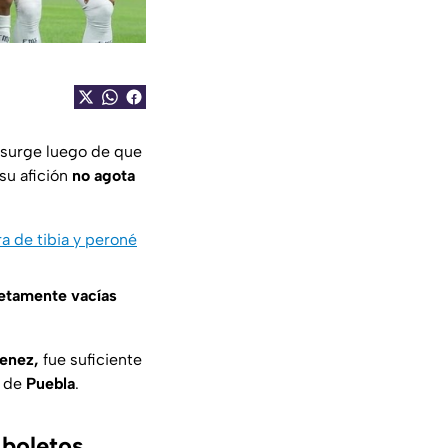
 surge luego de que
su afición
no agota
a de tibia y peroné
letamente vacías
enez,
fue suficiente
o de
Puebla
.
 boletos