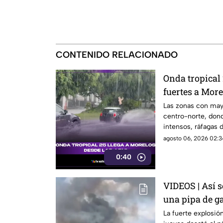
CONTENIDO RELACIONADO
Onda tropical 
fuertes a More
y horas exact
Las zonas con mayo
centro-norte, don
intensos, ráfagas 
áreas montañosas. 
agosto 06, 2026 02:3
tormentas puntuale
0:40
constante, mientr
Cuautla existe ri
inundaciones repe
VIDEOS | Así s
una pipa de ga
Granjas, Cuer
La fuerte explosión