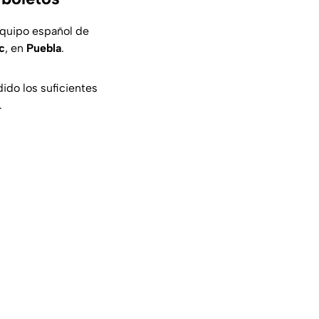
equipo español de
c
, en
Puebla
.
ido los suficientes
.