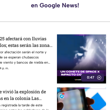
en Google News!
25 afectará con lluvias
los; estas serán las zonas
as
r afectación serán el norte y
de se esperan chubascos
de viento y bancos de niebla en
En el sur y sureste habrá
4 p. m.
s con actividad eléctrica
0:47
as que en Cuernavaca, Jiutepec y
esgo de encharcamientos e
ntinas.
e vivió la explosión de
s en la colonia Las
navaca
 registrada la tarde de este