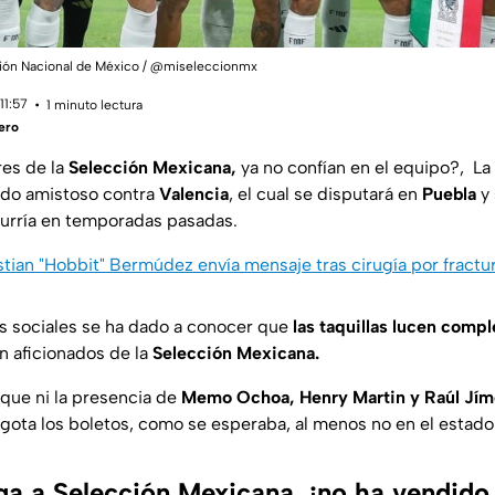
ción Nacional de México / @miseleccionmx
11:57
1 minuto lectura
ero
res de la
Selección Mexicana,
ya no confían en el equipo?,
La
tido amistoso contra
Valencia
, el cual se disputará en
Puebla
y 
urría en temporadas pasadas.
stian "Hobbit" Bermúdez envía mensaje tras cirugía por fractur
es sociales se ha dado a conocer que
las taquillas lucen comp
n aficionados de la
Selección Mexicana.
que ni la presencia de
Memo Ochoa, Henry Martin y Raúl Jím
 agota los boletos, como se esperaba, al menos no en el estad
iga a Selección Mexicana, ¡no ha vendido