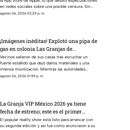
la App Store de Apple, lo que desató especulaciones
en redes sociales sobre una posible censura. Sin
embargo, Pavel Durov, fundador de la aplicación,
agosto 06, 2026 02:24 p. m.
aclaró que el retiro temporal se debió a un incidente
de ciberseguridad.
¡Imágenes inéditas! Explotó una pipa de
gas en colonia Las Granjas de
Cuernavaca
Vecinos salieron de sus casas tras escuchar un
fuerte estallido que dejó daños materiales y una
intensa movilización. Mientras las autoridades
investigan qué provocó la explosión, estas son las
agosto 06, 2026 01:59 p. m.
imágenes, las afectaciones y las rutas alternas para
evitar la zona.
La Granja VIP México 2026 ya tiene
fecha de estreno; este es el primer
participante confirmado
El popular reality show está listo para arrancar con
su segunda edición y así fue como anunciaron a su