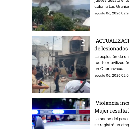
jueves desató el p
colonia Las Granja
agosto 06, 2026 02:2
¡ACTUALIZACI
de lesionados 
pipa de gas en
La explosión de un
fuerte movilizaci
en Cuernavaca.
agosto 06, 2026 02:0
¡Violencia inc
Mujer resulta
armado en Jiu
La noche del pasa
se registró un ata