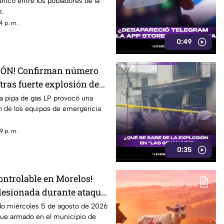
ánico entre los pobladores de la
s.
4 p. m.
0:49
ÓN! Confirman número
tras fuerte explosión de
 colonia Las Granjas
a pipa de gas LP provocó una
ón de los equipos de emergencia
9 p. m.
0:35
ontrolable en Morelos!
 lesionada durante ataque
tepec
do miércoles 5 de agosto de 2026
que armado en el municipio de