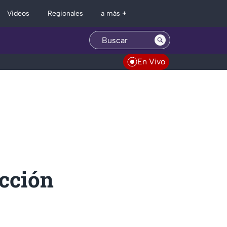
Regionales
Videos
a más +
En Vivo
ección