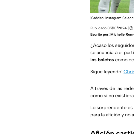
|Crédito: Instagram Selec
Publicado 05/10/2024 | 🕑 
Escrito por:
Michelle Rom
¿Acaso los seguido
se anunciara el par
los boletos
como oc
Sigue leyendo:
Chri
A través de las red
como si no existiera
Lo sorprendente es 
para la afición y no
Afición cast