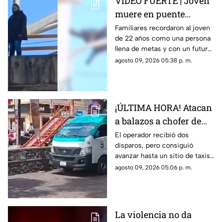
VIDEO FUERTE | Joven
muere en puente
vehicular; pidió a su
Familiares recordaron al joven
de 22 años como una persona
mamá que cuidara de
llena de metas y con un futuro
su gatito
prometedor.
agosto 09, 2026 05:38 p. m.
¡ÚLTIMA HORA! Atacan
a balazos a chofer de
Ruta 13 en Oaxtepec
El operador recibió dos
disparos, pero consiguió
avanzar hasta un sitio de taxis
donde solicitó ayuda.
agosto 09, 2026 05:06 p. m.
La violencia no da