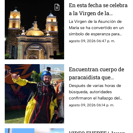
En esta fecha se celebra
a la Virgen de la
Asunción de María en
La Virgen de la Asunción de
María se ha convertido en un
Morelos
símbolo de esperanza para
miles de creyentes.
agosto 09, 2026 06:47 p. m.
Encuentran cuerpo de
paracaidista que
desapareció durante
Después de varias horas de
búsqueda, autoridades
actividad en Puente de
confirmaron el hallazgo del
Ixtla
deportista en la zona sur de
agosto 09, 2026 06:14 p. m.
Morelos.