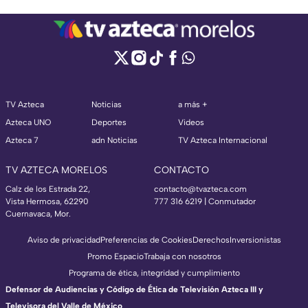
TV Azteca
Noticias
a más +
Azteca UNO
Deportes
Videos
Azteca 7
adn Noticias
TV Azteca Internacional
TV AZTECA MORELOS
CONTACTO
Calz de los Estrada 22,
contacto@tvazteca.com
Vista Hermosa, 62290
777 316 6219 | Conmutador
Cuernavaca, Mor.
Aviso de privacidad
Preferencias de Cookies
Derechos
Inversionistas
Promo Espacio
Trabaja con nosotros
Programa de ética, integridad y cumplimiento
Defensor de Audiencias y Código de Ética de Televisión Azteca III y
Televisora del Valle de México