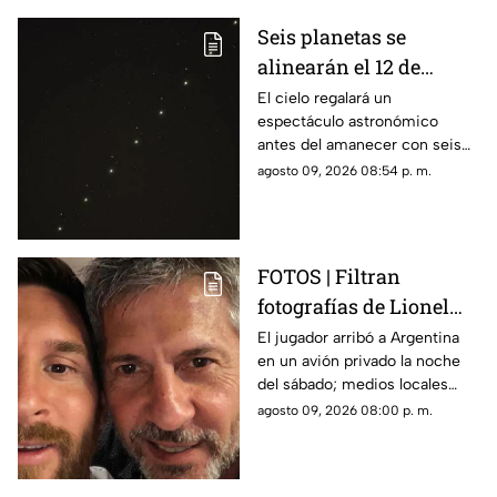
Seis planetas se
alinearán el 12 de
agosto: así podrás
El cielo regalará un
espectáculo astronómico
observar el fenómeno
antes del amanecer con seis
desde Morelos
planetas visibles desde
agosto 09, 2026 08:54 p. m.
distintos puntos de México,
incluida la entidad morelense.
FOTOS | Filtran
fotografías de Lionel
Messi y su familia en el
El jugador arribó a Argentina
en un avión privado la noche
funeral de su papá
del sábado; medios locales
captaron su llegada.
agosto 09, 2026 08:00 p. m.