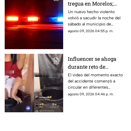
tregua en Morelos;
ejecutan a un hombre
Un nuevo hecho violento
volvió a sacudir la noche del
en Jiutepec
sábado al municipio de
Jiutepec.
agosto 09, 2026 04:55 p. m.
Influencer se ahoga
durante reto de
transmisión en vivo;
El video del momento exacto
del accidente comenzó a
esto se sabe del caso
circular en diferentes
(+VIDEO)
plataformas digitales.
agosto 09, 2026 04:46 p. m.