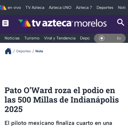
en vivo
TV Azteca
Azteca UNO
Azteca 7
Deportes
Notic
Noticias
Turismo
Viral y Tendencia
Deportes
Espectáculos
En Vivo
Deportes
Nota
Pato O’Ward roza el podio en
las 500 Millas de Indianápolis
2025
El piloto mexicano finaliza cuarto en una