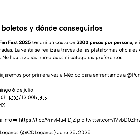
s boletos y dónde conseguirlos
Fan Fest 2025
tendrá un costo de
$200 pesos por persona
, e
das. La venta se realiza a través de las plataformas oficiales 
io. No habrá zonas numeradas ni categorías preferentes.
Viajaremos por primera vez a México para enfrentarnos a
@Pu
ingo 6 de julio
0h 🇪🇸 / 12:00h 🇲🇽
MX
la info ➡️
https://t.co/9mvMu41DjZ
pic.twitter.com/IVvbD0ZFr
. Leganés (@CDLeganes)
June 25, 2025