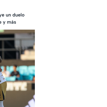
uye un duelo
e y más