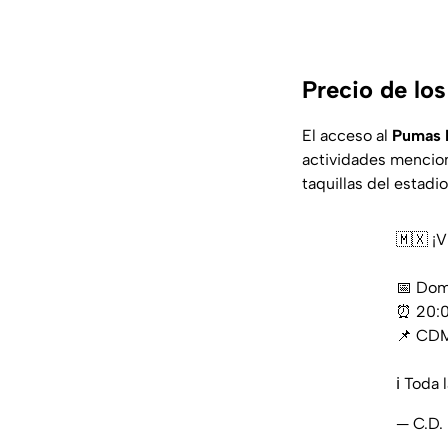
Precio de lo
El acceso al
Pumas 
actividades menciona
taquillas del estad
🇲🇽 ¡
📅 Dom
⏰ 20:0
📌 CD
ℹ️ Toda 
— C.D