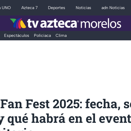
a UNO
Azteca 7
Deportes
Noticias
adn Noticias
Espectáculos
Policiaca
Clima
an Fest 2025: fecha, s
y qué habrá en el even