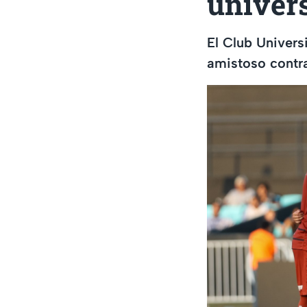
univers
El Club Univers
amistoso contr