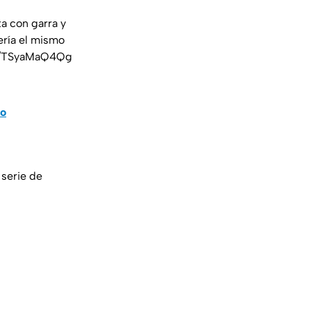
ta con garra y
ería el mismo
om/TSyaMaQ4Qg
do
 serie de