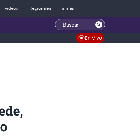
Regionales
Videos
a más +
En Vivo
ede,
to