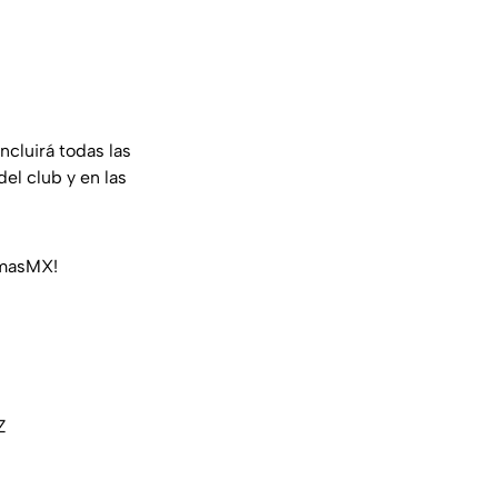
 incluirá todas las
del club y en las
masMX
!
Z