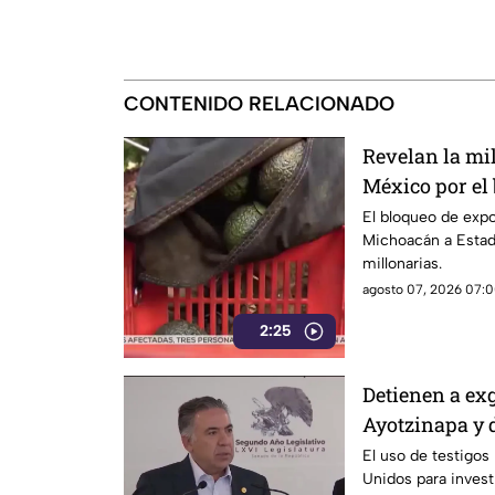
CONTENIDO RELACIONADO
Revelan la mi
México por el
Unidos al agu
El bloqueo de exp
Michoacán a Estad
millonarias.
agosto 07, 2026 07:0
2:25
Detienen a ex
Ayotzinapa y 
El uso de testigos
Unidos para investi