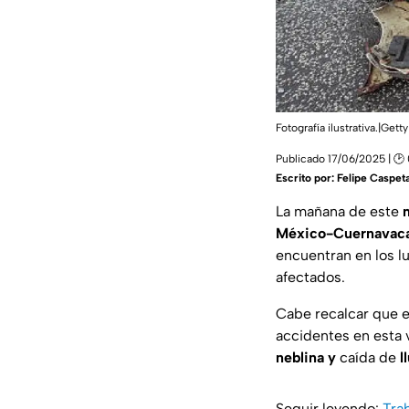
Fotografía ilustrativa.|Ge
Publicado 17/06/2025 | 🕑 
Escrito por:
Felipe Caspet
La mañana de este
México-Cuernavac
encuentran en los lu
afectados.
Cabe recalcar que el
accidentes en esta 
neblina y
caída de
l
Seguir leyendo:
Tra