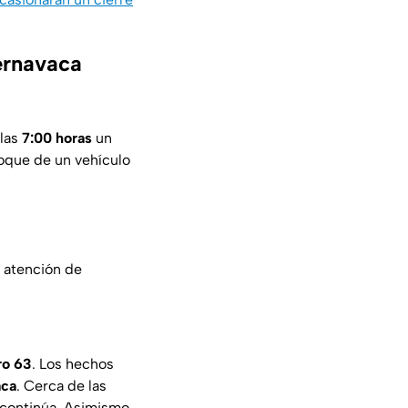
ernavaca
 las
7:00 horas
un
hoque de un vehículo
r atención de
ro 63
. Los hechos
aca
. Cerca de las
n continúa. Asimismo,