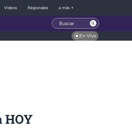
Regionales
Videos
a más +
En Vivo
a HOY