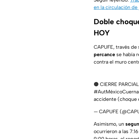
en la circulación de
Doble choque
HOY
CAPUFE, través de s
percance
se había r
contra el muro centr
🟠 CIERRE PARCIA
#AutMéxicoCuerna
accidente (choque c
— CAPUFE (@CAP
Asimismo, un
segun
ocurrieron a las 7:1
9:00 horas, el repor