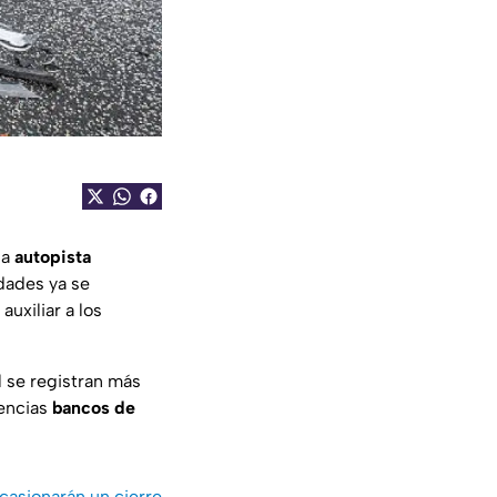
la
autopista
idades ya se
uxiliar a los
l se registran más
encias
bancos de
asionarán un cierre