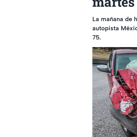
martes 
La mañana de ho
autopista Méxi
75.