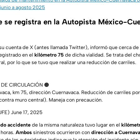
 junio a agosto 2025
 se registra en la Autopista México-Cu
u cuenta de X (antes llamada Twitter), informó que cerca de
egistrado en el
kilómetro 75
de dicha vialidad. Se trata del c
al, por lo que se tuvo que realizar una reducción de carriles.
L DE CIRCULACIÓN 🟠
vaca
, km 75, dirección Cuernavaca. Reducción de carriles po
ontra muro central). Maneja con precaución.
UFE)
June 17, 2025
do accidente
de la misma naturaleza tuvo lugar en el
kilómet
6 horas.
Ambos
siniestros ocurrieron con
dirección a Cuernav
te de las autoridades indica que la atención del incidente aú