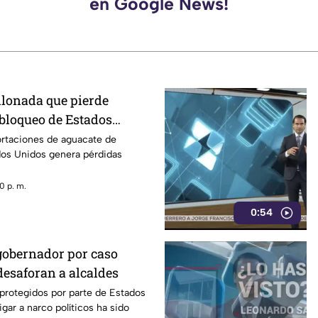
en Google News!
llonada que pierde
 bloqueo de Estados
acate de Michoacán
ortaciones de aguacate de
os Unidos genera pérdidas
0 p. m.
0:54
gobernador por caso
desaforan a alcaldes
 protegidos por parte de Estados
gar a narco políticos ha sido