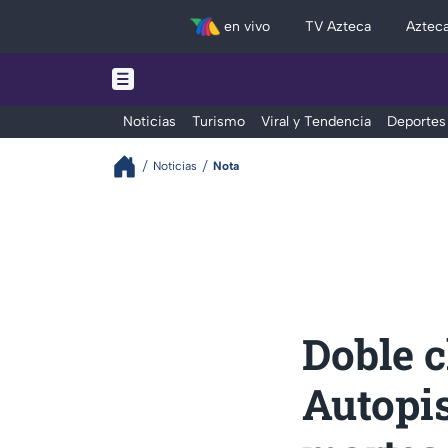
en vivo
TV Azteca
Aztec
Noticias
Turismo
Viral y Tendencia
Deportes
Noticias
Nota
Doble c
Autopi