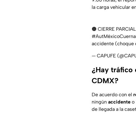
la carga vehicular e
🟠 CIERRE PARCIA
#AutMéxicoCuerna
accidente (choque c
— CAPUFE (@CAP
¿Hay tráfico
CDMX?
De acuerdo con el
r
ningún
accidente
o 
de llegada a la cas