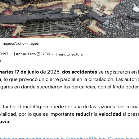
tty Images/Arctic-Images
09:17
| Actualizado 🕑 12:30
1 minuto lectura
a
martes 17 de junio
de 2025,
dos accidentes
se registraron en 
a
, lo que provocó un cierre parcial en la circulación. Las autor
gares en donde sucedieron los percances, con el finde poder a
 factor climatológico puede ser una de las razones por la cua
vialidad, por lo que es importante
reducir
la
velocidad
si pres
luvia
.
bajos de mantenimiento en la Autopista México-Cuernavaca oc