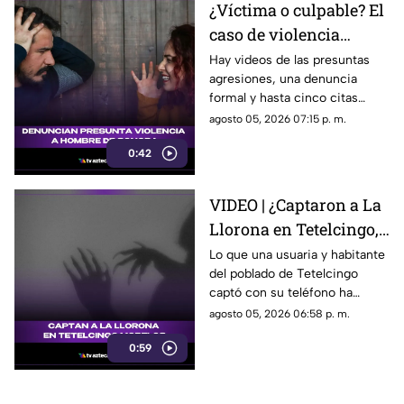
¿Víctima o culpable? El
fuertes. ¿Qué dijeron las
caso de violencia
autoridades y qué sigue en el
caso?
contra los hombres en
Hay videos de las presuntas
agresiones, una denuncia
Sonora que está
formal y hasta cinco citas
generando
psicológicas canceladas; aun
agosto 05, 2026 07:15 p. m.
conversación en redes
así, José asegura que la
sociales
0:42
justicia sigue sin llegar.
VIDEO | ¿Captaron a La
Llorona en Tetelcingo,
Morelos? Misteriosa
Lo que una usuaria y habitante
del poblado de Tetelcingo
figura y lamentos en
captó con su teléfono ha
Tetelcingo, Morelos,
dejado a muchos morelenses
agosto 05, 2026 06:58 p. m.
estremecen las redes
cuestionando sí las leyendas
0:59
que se han contado de
generación en generación
sobre la presencia de la llorona