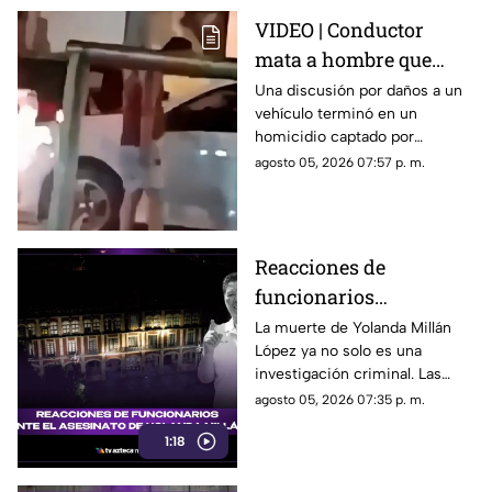
VIDEO | Conductor
mata a hombre que
rompió su espejo
Una discusión por daños a un
vehículo terminó en un
retrovisor
homicidio captado por
testigos.
agosto 05, 2026 07:57 p. m.
Reacciones de
funcionarios
Morelenses ante el
La muerte de Yolanda Millán
López ya no solo es una
asesinato de Yolanda
investigación criminal. Las
Millán, ayudante
reacciones continúan
agosto 05, 2026 07:35 p. m.
municipal de
creciendo y las preguntas
Tepetzingo
1:18
sobre la seguridad de los
funcionarios municipales en
Morelos son cada vez más