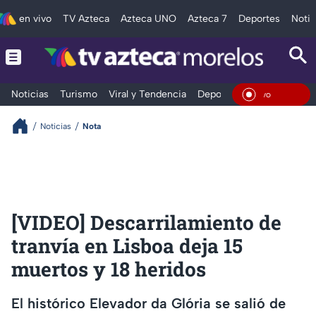
en vivo
TV Azteca
Azteca UNO
Azteca 7
Deportes
Notic
Noticias
Turismo
Viral y Tendencia
Deportes
Espectáculos
En Viv
Noticias
Nota
[VIDEO] Descarrilamiento de
tranvía en Lisboa deja 15
muertos y 18 heridos
El histórico Elevador da Glória se salió de