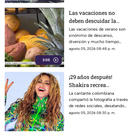
Las vacaciones no
deben descuidar la
alimentación infantil
Las vacaciones de verano son
sinónimo de descanso,
diversión y mucho tiempo
libre.
agosto 05, 2026 08:48 p. m.
3:05
¡29 años después!
Shakira recrea
ICÓNICO meme; esta es
La cantante colombiana
compartió la fotografía a través
la historia de la
de redes sociales, desatando
fotografía
cientos de comentarios.
agosto 05, 2026 08:30 p. m.