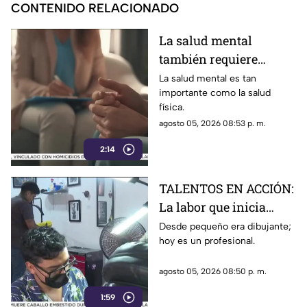
CONTENIDO RELACIONADO
La salud mental
también requiere
atención
La salud mental es tan
importante como la salud
física.
agosto 05, 2026 08:53 p. m.
2:14
TALENTOS EN ACCIÓN:
La labor que inicia
desde la creatividad
Desde pequeño era dibujante;
hoy es un profesional.
agosto 05, 2026 08:50 p. m.
1:59