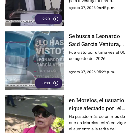
para investigar a narco
políticos ha sido cuestionado
agosto 07, 2026 06:45 p. m.
por la 4T. Sin embargo, este
2:20
método también ha colocado
bajo la lupa a funcionarios y
gobernadores de morena,
Se busca a Leonardo
entre ellos Rubén Rocha y
Said García Ventura,
Enrique Inzunza.
desaparecido en
Fue visto por última vez el 05
de agosto del 2026.
Cuernavaca
agosto 07, 2026 05:29 p. m.
0:33
en Morelos, el usuario
sigue afectado por "el
tarifazo"
Ha pasado más de un mes de
que en Morelos entró en vigor
el aumento a la tarifa del