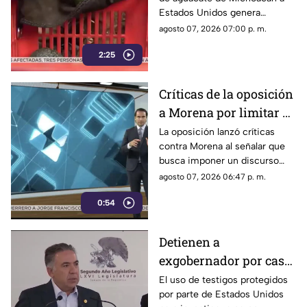
Unidos al aguacate de
Estados Unidos genera
Michoacán
pérdidas millonarias.
agosto 07, 2026 07:00 p. m.
2:25
Críticas de la oposición
a Morena por limitar el
debate político
La oposición lanzó críticas
contra Morena al señalar que
busca imponer un discurso
único y limitar las voces que
agosto 07, 2026 06:47 p. m.
cuestionan a personajes
0:54
señalados por presuntos
vínculos con la narcopolítica de
la 4T.
Detienen a
exgobernador por caso
Ayotzinapa y desaforan
El uso de testigos protegidos
por parte de Estados Unidos
a alcaldes