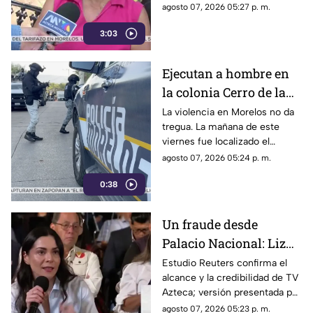
transporte público. Un mes,
agosto 07, 2026 05:27 p. m.
desde que la economía de los
3:03
morelenses se vio afectada y
los ciudadanos denunciaran su
incorfomidad por el mal trato
Ejecutan a hombre en
al interior de las unidades.
la colonia Cerro de la
Corona
La violencia en Morelos no da
tregua. La mañana de este
viernes fue localizado el
cuerpo de un hombre con
agosto 07, 2026 05:24 p. m.
impactos de arma de fuego
0:38
sobre la calle alianza nacional,
en la colonia cerro de la
corona, en Jiutepec.
Un fraude desde
Palacio Nacional: Liz
Vilchis intentó
Estudio Reuters confirma el
alcance y la credibilidad de TV
desvirtuar estudio de
Azteca; versión presentada por
Reuters sobre la
Liz Vilchis fue cuestionada al
agosto 07, 2026 05:23 p. m.