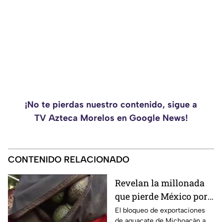
¡No te pierdas nuestro contenido, sigue a
TV Azteca Morelos en Google News!
CONTENIDO RELACIONADO
Revelan la millonada
que pierde México por
el bloqueo de Estados
El bloqueo de exportaciones
de aguacate de Michoacán a