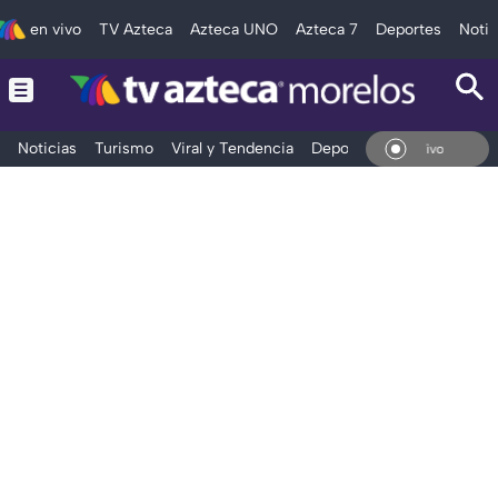
en vivo
TV Azteca
Azteca UNO
Azteca 7
Deportes
Notic
Noticias
Turismo
Viral y Tendencia
Deportes
Espectáculos
En Vivo