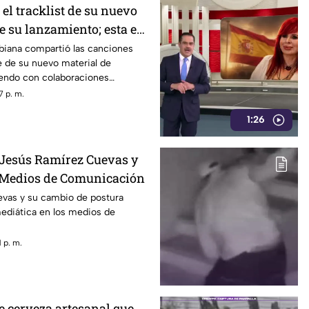
 el tracklist de su nuevo
e su lanzamiento; esta es
eta
biana compartió las canciones
e de su nuevo material de
iendo con colaboraciones
7 p. m.
1:26
 Jesús Ramírez Cuevas y
 Medios de Comunicación
vas y su cambio de postura
mediática en los medios de
 p. m.
de cerveza artesanal que