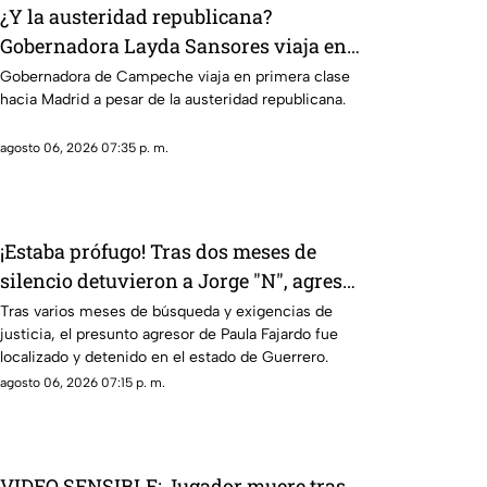
¿Y la austeridad republicana?
Gobernadora Layda Sansores viaja en
primera clase hacia Madrid
Gobernadora de Campeche viaja en primera clase
hacia Madrid a pesar de la austeridad republicana.
agosto 06, 2026 07:35 p. m.
¡Estaba prófugo! Tras dos meses de
silencio detuvieron a Jorge "N", agresor
de Paula
Tras varios meses de búsqueda y exigencias de
justicia, el presunto agresor de Paula Fajardo fue
localizado y detenido en el estado de Guerrero.
agosto 06, 2026 07:15 p. m.
VIDEO SENSIBLE: Jugador muere tras