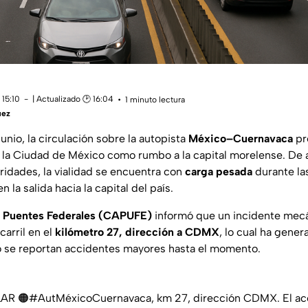
 15:10
| Actualizado 🕑 16:04
1 minuto lectura
uez
nio, la circulación sobre la autopista
México–Cuernavaca
pr
a la Ciudad de México como rumbo a la capital morelense. De
ridades, la vialidad se encuentra con
carga pesada
durante la
 la salida hacia la capital del país.
 Puentes Federales (CAPUFE)
informó que un incidente mecá
carril en el
kilómetro 27, dirección a CDMX
, lo cual ha gene
o se reportan accidentes mayores hasta el momento.
AR 🟠
#AutMéxicoCuernavaca
, km 27, dirección CDMX. El ac