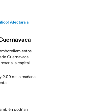
fico! Afectará a
-Cuernavaca
n embotellamientos
desde Cuernavaca
esar a la capital.
 y 9:00 de la mañana
enta.
 también podrían