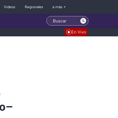
Regionales
Videos
a más +
En Vivo
e
co–