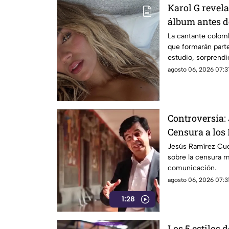
Karol G revela
álbum antes d
la lista compl
La cantante colom
que formarán part
estudio, sorprend
internacionales.
agosto 06, 2026 07:3
Controversia:
Censura a los
Jesús Ramírez Cue
sobre la censura 
comunicación.
agosto 06, 2026 07:31
1:28
Los 5 estilos 