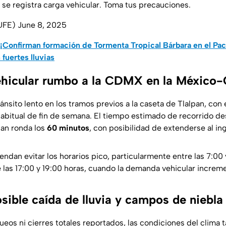
 se registra carga vehicular. Toma tus precauciones.
UFE)
June 8, 2025
¡Confirman formación de Tormenta Tropical Bárbara en el Pací
fuertes lluvias
ehicular rumbo a la CDMX en la México
ánsito lento en los tramos previos a la caseta de Tlalpan, co
 habitual de fin de semana. El tiempo estimado de recorrido 
pan ronda los
60 minutos
, con posibilidad de extenderse al ingr
ndan evitar los horarios pico, particularmente entre las 7:00
e las 17:00 y 19:00 horas, cuando la demanda vehicular increm
sible caída de lluvia y campos de niebla
eos ni cierres totales reportados, las condiciones del clima