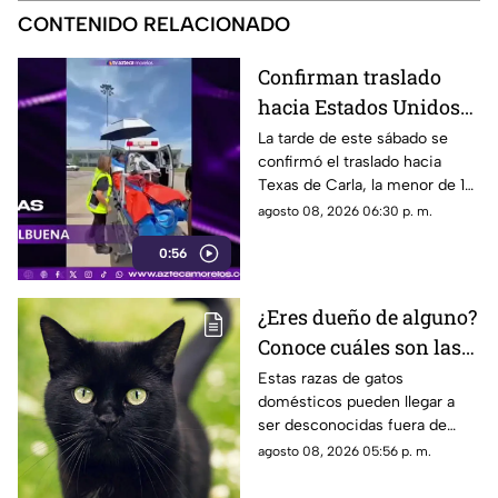
CONTENIDO RELACIONADO
Confirman traslado
hacia Estados Unidos
de menor que sufrió
La tarde de este sábado se
confirmó el traslado hacia
quemadura en la
Texas de Carla, la menor de 15
explosión de gas LP en
años que resultó gravemente
agosto 08, 2026 06:30 p. m.
Cuernavaca
lesionada en la explosión de
0:56
gas en Cuernavaca.
¿Eres dueño de alguno?
Conoce cuáles son las
cinco razas más raras
Estas razas de gatos
domésticos pueden llegar a
de gatos domésticos en
ser desconocidas fuera de
todo el mundo
círculos especializados, y
agosto 08, 2026 05:56 p. m.
algunos de ellos enfrentan
desafíos para su preservación.