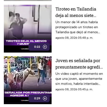
Tiroteo en Tailandia
deja al menos siete
muertos
Un menor de 14 años habría
protagonizado un tiroteo en
Tailandia que dejó al menos
siete personas muertas, entre
agosto 08, 2026 05:48 p. m.
ellas sus abuelos y cinco
0:22
personas en una escuela.
Joven es señalada por
presuntamente agredir
a un pony en feria de
Un video captó el momento en
que una joven, aparentemente
Pueblo Mágico
sin motivo, habría intentado
agredir a un pequeño pony.
agosto 08, 2026 05:45 p. m.
0:29