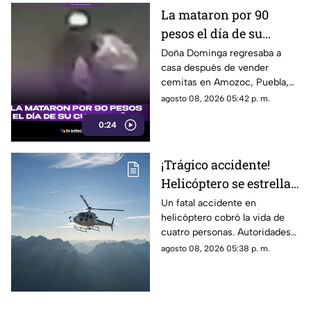
La mataron por 90
pesos el día de su
cumpleaños; Este es el
Doña Dominga regresaba a
casa después de vender
caso de Doña Dominga
cemitas en Amozoc, Puebla,
cuando presuntamente un
agosto 08, 2026 05:42 p. m.
hombre la siguió para asaltarla.
0:24
¡Trágico accidente!
Helicóptero se estrella
en zona boscosa y
Un fatal accidente en
helicóptero cobró la vida de
mueren cuatro
cuatro personas. Autoridades
personas
confirmaron que la aeronave
agosto 08, 2026 05:38 p. m.
se estrelló en una zona
boscosa.