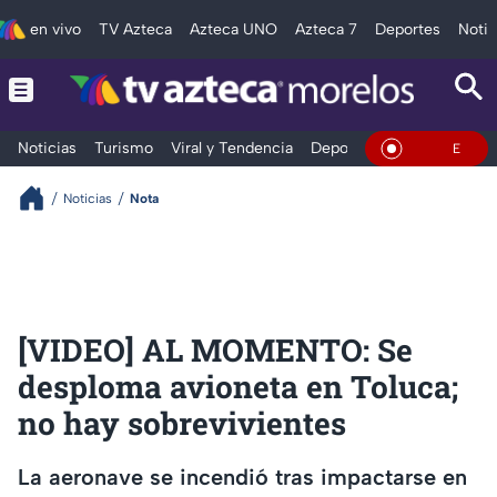
en vivo
TV Azteca
Azteca UNO
Azteca 7
Deportes
Notic
Noticias
Turismo
Viral y Tendencia
Deportes
Espectáculos
En Vivo
Noticias
Nota
[VIDEO] AL MOMENTO: Se
desploma avioneta en Toluca;
no hay sobrevivientes
La aeronave se incendió tras impactarse en