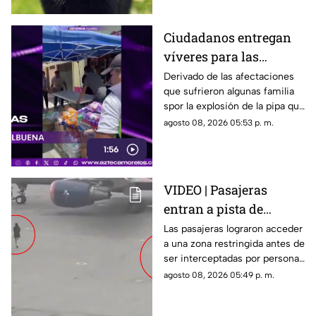
Ciudadanos entregan
víveres para las
familias afectadas por
Derivado de las afectaciones
que sufrieron algunas familia
la explosión de pipa en
spor la explosión de la pipa que
Cuernavaca
transportaba gas LP,
agosto 08, 2026 05:53 p. m.
ciudadanos de Cuernavaca
1:56
entregaron víveres en la zona.
VIDEO | Pasajeras
entran a pista de
aeropuerto tras perder
Las pasajeras lograron acceder
a una zona restringida antes de
su vuelo; autoridades
ser interceptadas por personal
logran detenerlas
del aeropuerto.
agosto 08, 2026 05:49 p. m.