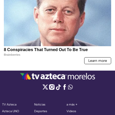
TV Azteca
Noticias
a más +
Azteca UNO
Deportes
Videos