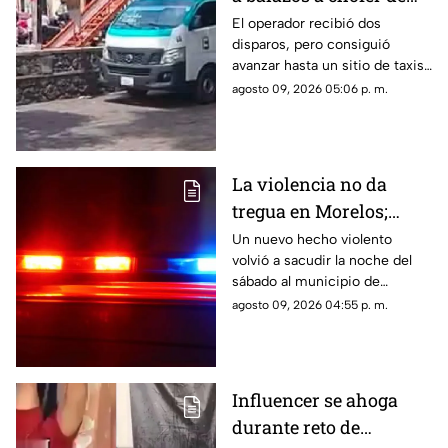
Ruta 13 en Oaxtepec
El operador recibió dos
disparos, pero consiguió
avanzar hasta un sitio de taxis
donde solicitó ayuda.
agosto 09, 2026 05:06 p. m.
La violencia no da
tregua en Morelos;
ejecutan a un hombre
Un nuevo hecho violento
volvió a sacudir la noche del
en Jiutepec
sábado al municipio de
Jiutepec.
agosto 09, 2026 04:55 p. m.
Influencer se ahoga
durante reto de