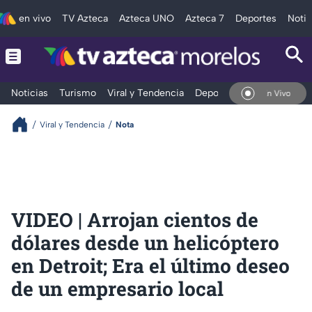
en vivo
TV Azteca
Azteca UNO
Azteca 7
Deportes
Notic
Noticias
Turismo
Viral y Tendencia
Deportes
Espectáculos
En Vivo
Viral y Tendencia
Nota
VIDEO | Arrojan cientos de
dólares desde un helicóptero
en Detroit; Era el último deseo
de un empresario local