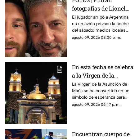
FOTOS | Filtran
fotografías de Lionel
Messi y su familia en el
El jugador arribó a Argentina
en un avión privado la noche
funeral de su papá
del sábado; medios locales
captaron su llegada.
agosto 09, 2026 08:00 p. m.
En esta fecha se celebra
a la Virgen de la
Asunción de María en
La Virgen de la Asunción de
María se ha convertido en un
Morelos
símbolo de esperanza para
miles de creyentes.
agosto 09, 2026 06:47 p. m.
Encuentran cuerpo de