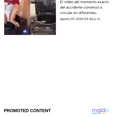
transmisión en vivo;
El video del momento exacto
del accidente comenzó a
esto se sabe del caso
circular en diferentes
(+VIDEO)
plataformas digitales.
agosto 09, 2026 04:46 p. m.