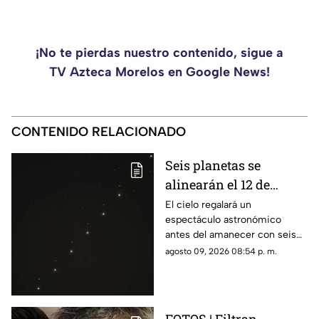
¡No te pierdas nuestro contenido, sigue a
TV Azteca Morelos en Google News!
CONTENIDO RELACIONADO
Seis planetas se
alinearán el 12 de
agosto: así podrás
El cielo regalará un
espectáculo astronómico
observar el fenómeno
antes del amanecer con seis
desde Morelos
planetas visibles desde
agosto 09, 2026 08:54 p. m.
distintos puntos de México,
incluida la entidad morelense.