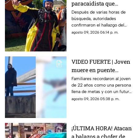
paracaidista que
desapareció durante
Después de varias horas de
búsqueda, autoridades
actividad en Puente de
confirmaron el hallazgo del
Ixtla
deportista en la zona sur de
agosto 09, 2026 06:14 p. m.
Morelos.
VIDEO FUERTE | Joven
muere en puente
vehicular; pidió a su
Familiares recordaron al joven
de 22 años como una persona
mamá que cuidara de
llena de metas y con un futuro
su gatito
prometedor.
agosto 09, 2026 05:38 p. m.
¡ÚLTIMA HORA! Atacan
a balazos a chofer de