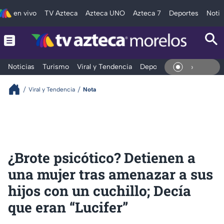
en vivo
TV Azteca
Azteca UNO
Azteca 7
Deportes
Notic
Noticias
Turismo
Viral y Tendencia
Deportes
Espectáculos
En Viv
Viral y Tendencia
Nota
¿Brote psicótico? Detienen a
una mujer tras amenazar a sus
hijos con un cuchillo; Decía
que eran “Lucifer”