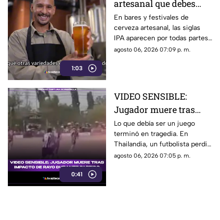
artesanal que debes
conocer
En bares y festivales de
cerveza artesanal, las siglas
IPA aparecen por todas partes.
Pero, ¿qué significa realmente
agosto 06, 2026 07:09 p. m.
y qué otras variedades existen
1:03
en el mundo?
VIDEO SENSIBLE:
Jugador muere tras
impacto de rayo
Lo que debía ser un juego
terminó en tragedia. En
durante partido
Thailandia, un futbolista perdió
la vida al ser alcanzado por un
agosto 06, 2026 07:05 p. m.
rayo en pleno partido
0:41