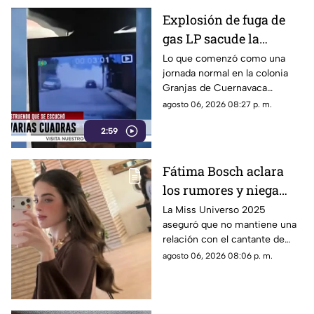
Explosión de fuga de
gas LP sacude la
colonia Las Granjas
Lo que comenzó como una
jornada normal en la colonia
Granjas de Cuernavaca
terminó en una movilización
agosto 06, 2026 08:27 p. m.
de emergencia.
2:59
Fátima Bosch aclara
los rumores y niega
tener un romance con
La Miss Universo 2025
aseguró que no mantiene una
Natanael Cano
relación con el cantante de
corridos tumbados.
agosto 06, 2026 08:06 p. m.