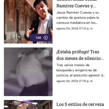
Ramírez Cuevas y
Censura a los Medios
Jesús Ramírez Cuevas y su
cambio de postura sobre la
de Comunicación
censura mediática en los
medios de comunicación.
agosto 06, 2026 07:31 p. m.
1:28
¡Estaba prófugo! Tras
dos meses de silencio
detuvieron a Jorge "N",
Tras varios meses de
búsqueda y exigencias de
agresor de Paula
justicia, el presunto agresor de
Paula Fajardo fue localizado y
agosto 06, 2026 07:15 p. m.
detenido en el estado de
Guerrero.
Los 5 estilos de cerveza