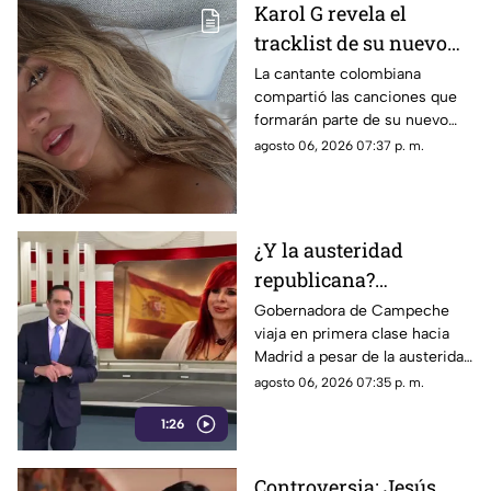
Karol G revela el
tracklist de su nuevo
álbum antes de su
La cantante colombiana
compartió las canciones que
lanzamiento; esta es la
formarán parte de su nuevo
lista completa
material de estudio,
agosto 06, 2026 07:37 p. m.
sorprendiendo con
colaboraciones
internacionales.
¿Y la austeridad
republicana?
Gobernadora Layda
Gobernadora de Campeche
viaja en primera clase hacia
Sansores viaja en
Madrid a pesar de la austeridad
primera clase hacia
republicana.
agosto 06, 2026 07:35 p. m.
Madrid
1:26
Controversia: Jesús