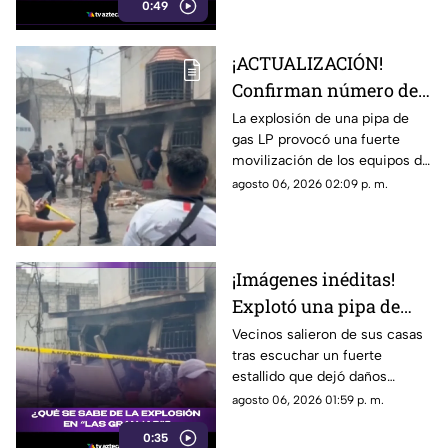
0:49
censura. Sin embargo, Pavel
Durov, fundador de la
aplicación, aclaró que el retiro
¡ACTUALIZACIÓN!
temporal se debió a un
Confirman número de
incidente de ciberseguridad.
lesionados tras fuerte
La explosión de una pipa de
gas LP provocó una fuerte
explosión de pipa de
movilización de los equipos de
gas en colonia Las
emergencia en Cuernavaca.
agosto 06, 2026 02:09 p. m.
Granjas
¡Imágenes inéditas!
Explotó una pipa de
gas en colonia Las
Vecinos salieron de sus casas
tras escuchar un fuerte
Granjas de Cuernavaca
estallido que dejó daños
materiales y una intensa
agosto 06, 2026 01:59 p. m.
movilización. Mientras las
0:35
autoridades investigan qué