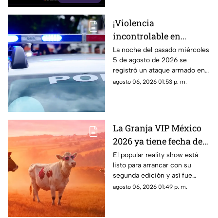
provocó la explosión, estas son
las imágenes, las afectaciones
¡Violencia
y las rutas alternas para evitar
incontrolable en
la zona.
Morelos! Mujer resulta
La noche del pasado miércoles
5 de agosto de 2026 se
lesionada durante
registró un ataque armado en
ataque armado en
el municipio de Jiutepec. El
agosto 06, 2026 01:53 p. m.
Jiutepec
saldo fue de una mujer
lesionada.
La Granja VIP México
2026 ya tiene fecha de
estreno; este es el
El popular reality show está
listo para arrancar con su
primer participante
segunda edición y así fue
confirmado
como anunciaron a su primer
agosto 06, 2026 01:49 p. m.
participante.