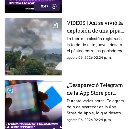
una velocidad impresionante,
0:47
generando un enorme cráter.
VIDEOS | Así se vivió la
explosión de una pipa
de gas en la colonia Las
La fuerte explosión registrada
la tarde de este jueves desató
Granjas, Cuernavaca
el pánico entre los pobladores
de la colonia Las Granjas.
agosto 06, 2026 02:24 p. m.
¿Desapareció Telegram
de la App Store por
censura?
Durante varias horas, Telegram
dejó de aparecer en la App
Store de Apple, lo que desató
especulaciones en redes
agosto 06, 2026 02:24 p. m.
sociales sobre una posible