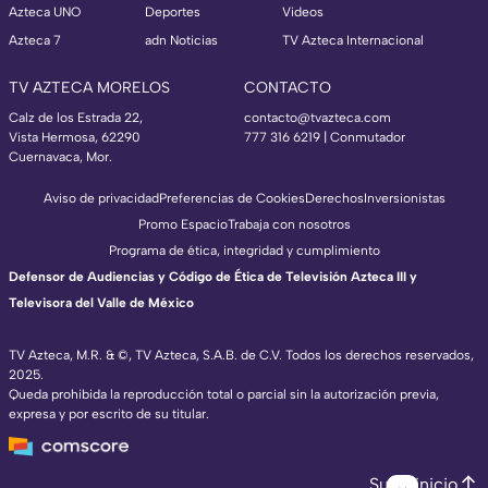
Azteca UNO
Deportes
Videos
Azteca 7
adn Noticias
TV Azteca Internacional
TV AZTECA MORELOS
CONTACTO
Calz de los Estrada 22,
contacto@tvazteca.com
Vista Hermosa, 62290
777 316 6219 | Conmutador
Cuernavaca, Mor.
Aviso de privacidad
Preferencias de Cookies
Derechos
Inversionistas
Promo Espacio
Trabaja con nosotros
Programa de ética, integridad y cumplimiento
Defensor de Audiencias y Código de Ética de Televisión Azteca III y
Televisora del Valle de México
TV Azteca, M.R. & ©, TV Azteca, S.A.B. de C.V. Todos los derechos reservados,
2025.
Queda prohibida la reproducción total o parcial sin la autorización previa,
expresa y por escrito de su titular.
Subir inicio