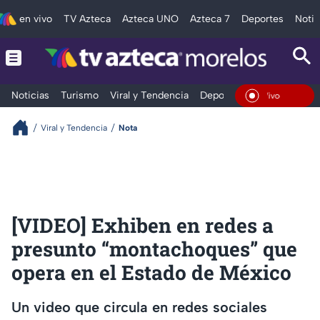
en vivo
TV Azteca
Azteca UNO
Azteca 7
Deportes
Notic
Noticias
Turismo
Viral y Tendencia
Deportes
Espectáculos
En Vivo
Viral y Tendencia
Nota
[VIDEO] Exhiben en redes a
presunto “montachoques” que
opera en el Estado de México
Un video que circula en redes sociales