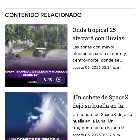
CONTENIDO RELACIONADO
Onda tropical 25
afectará con lluvias
fuertes a Morelos; estas
Las zonas con mayor
afectación serán el norte y
serán las zonas y horas
centro-norte, donde se
exactas
esperan chubascos intensos,
agosto 06, 2026 02:34 p. m.
ráfagas de viento y bancos de
0:40
niebla en áreas montañosas.
En el sur y sureste habrá
tormentas puntuales con
¡Un cohete de SpaceX
actividad eléctrica constante,
dejó su huella en la
mientras que en Cuernavaca,
Jiutepec y Cuautla existe
Luna!
Un cohete de SpaceX dejó su
riesgo de encharcamientos e
huella en la Luna! Un
inundaciones repentinas.
fragmento de un Falcon 9
impactó el satélite natural a
agosto 06, 2026 02:32 p. m.