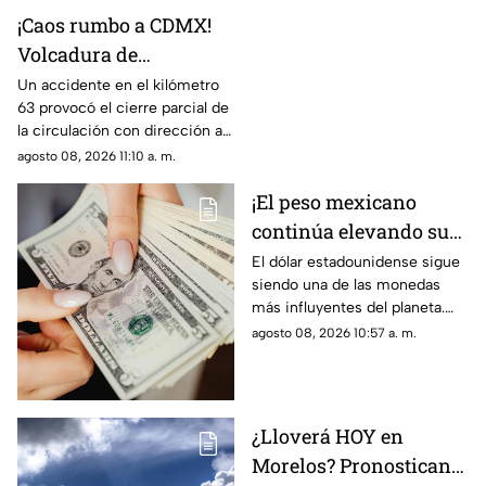
¡Caos rumbo a CDMX!
Volcadura de
camioneta provoca
Un accidente en el kilómetro
63 provocó el cierre parcial de
cierre parcial en la
la circulación con dirección a
México-Cuernavaca
la Ciudad de México.
agosto 08, 2026 11:10 a. m.
¡El peso mexicano
continúa elevando su
valor! Descubre cuánto
El dólar estadounidense sigue
siendo una de las monedas
cuesta el dólar en
más influyentes del planeta.
Morelos HOY
Este es el precio que tiene en
agosto 08, 2026 10:57 a. m.
Morelos hoy sábado 8 de
agosto de 2026.
¿Lloverá HOY en
Morelos? Pronostican