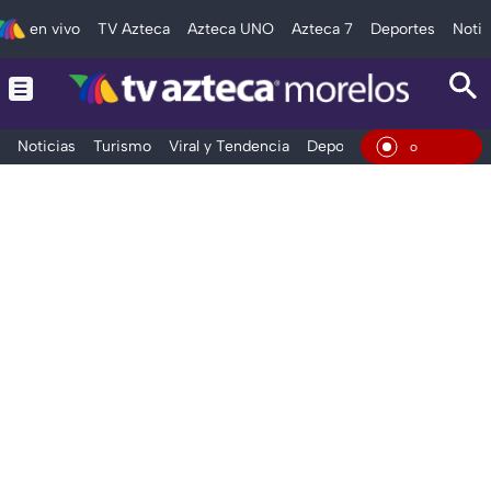
en vivo
TV Azteca
Azteca UNO
Azteca 7
Deportes
Notic
Noticias
Turismo
Viral y Tendencia
Deportes
Espectáculos
En Viv