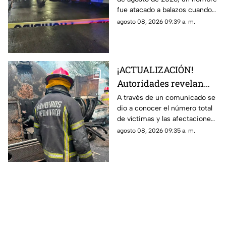
Cuautla, ¿cuál es su
fue atacado a balazos cuando
estado de salud?
salía de una iglesia. Los hechos
agosto 08, 2026 09:39 a. m.
ocurrieron en el municipio de
Cuautla.
¡ACTUALIZACIÓN!
Autoridades revelan
nueva información tras
A través de un comunicado se
dio a conocer el número total
la explosión de la pipa
de víctimas y las afectaciones
de gas LP en
tras el siniestro.
agosto 08, 2026 09:35 a. m.
Cuernavaca