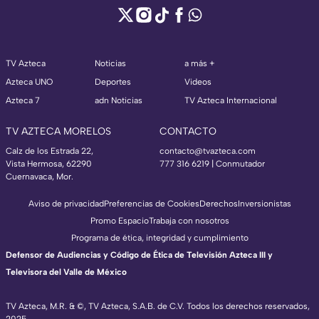
TV Azteca
Noticias
a más +
Azteca UNO
Deportes
Videos
Azteca 7
adn Noticias
TV Azteca Internacional
TV AZTECA MORELOS
CONTACTO
Calz de los Estrada 22,
contacto@tvazteca.com
Vista Hermosa, 62290
777 316 6219 | Conmutador
Cuernavaca, Mor.
Aviso de privacidad
Preferencias de Cookies
Derechos
Inversionistas
Promo Espacio
Trabaja con nosotros
Programa de ética, integridad y cumplimiento
Defensor de Audiencias y Código de Ética de Televisión Azteca III y
Televisora del Valle de México
TV Azteca, M.R. & ©, TV Azteca, S.A.B. de C.V. Todos los derechos reservados,