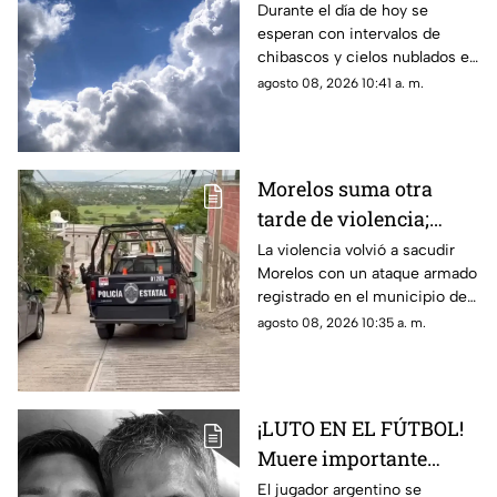
tardes nubladas con
Durante el día de hoy se
esperan con intervalos de
chubascos en estos
chibascos y cielos nublados en
municipios
diferentes municipios de
agosto 08, 2026 10:41 a. m.
Morelos. Este es el reporte del
clima del sábado 8 de agosto
de 2026.
Morelos suma otra
tarde de violencia;
ejecutan a un hombre
La violencia volvió a sacudir
Morelos con un ataque armado
en Jojutla
registrado en el municipio de
Jojutla.
agosto 08, 2026 10:35 a. m.
¡LUTO EN EL FÚTBOL!
Muere importante
figura de la familia
El jugador argentino se