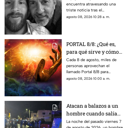
encuentra atravesando una
MESSI; así dieron a
triste noticia tras el
conocer la noticia
fallecimiento de su padre.
agosto 08, 2026 10:28 a. m.
PORTAL 8/8: ¿Qué es,
para qué sirve y cómo
manifestar
Cada 8 de agosto, miles de
personas aprovechan el
correctamente?
llamado Portal 8/8 para
reflexionar, pedir y establecer
agosto 08, 2026 10:00 a. m.
nuevas metas.
Atacan a balazos a un
hombre cuando salía
de una iglesia en
La noche del pasado viernes 7
de agosto de 2026, un hombre