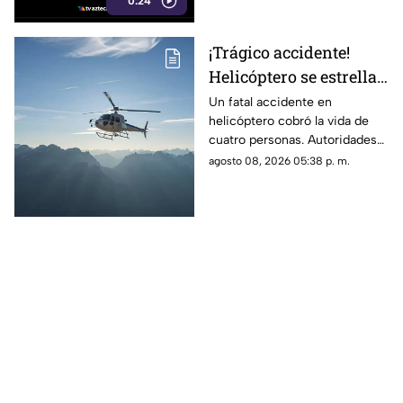
0:24
¡Trágico accidente!
Helicóptero se estrella
en zona boscosa y
Un fatal accidente en
helicóptero cobró la vida de
mueren cuatro
cuatro personas. Autoridades
personas
confirmaron que la aeronave
agosto 08, 2026 05:38 p. m.
se estrelló en una zona
boscosa.