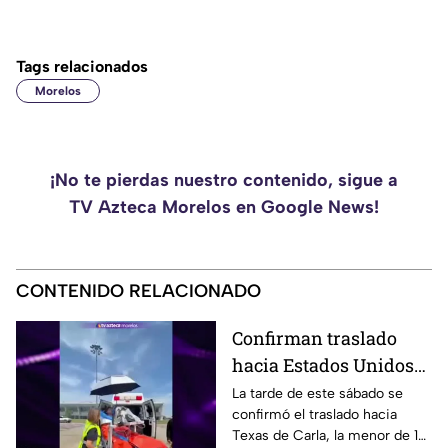
Tags relacionados
Morelos
¡No te pierdas nuestro contenido, sigue a
TV Azteca Morelos en Google News!
CONTENIDO RELACIONADO
Confirman traslado
hacia Estados Unidos
de menor que sufrió
La tarde de este sábado se
confirmó el traslado hacia
quemadura en la
Texas de Carla, la menor de 15
explosión de gas LP en