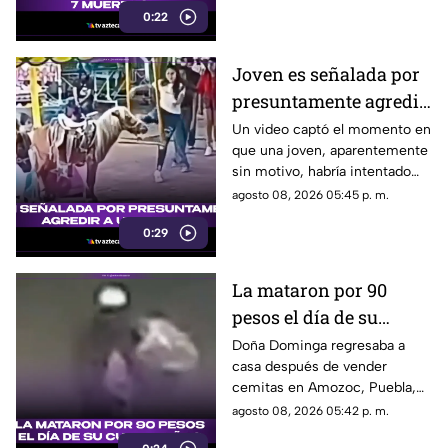
0:22
personas en una escuela.
Joven es señalada por
presuntamente agredir
a un pony en feria de
Un video captó el momento en
que una joven, aparentemente
Pueblo Mágico
sin motivo, habría intentado
agredir a un pequeño pony.
agosto 08, 2026 05:45 p. m.
0:29
La mataron por 90
pesos el día de su
cumpleaños; Este es el
Doña Dominga regresaba a
casa después de vender
caso de Doña Dominga
cemitas en Amozoc, Puebla,
cuando presuntamente un
agosto 08, 2026 05:42 p. m.
hombre la siguió para asaltarla.