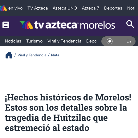
en vivo
TV Azteca
Azteca UNO
Azteca 7
Deportes
Notic
Noticias
Turismo
Viral y Tendencia
Deportes
Espectáculos
En Vivo
Viral y Tendencia
Nota
¡Hechos históricos de Morelos!
Estos son los detalles sobre la
tragedia de Huitzilac que
estremeció al estado