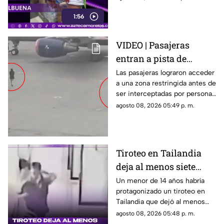
ciudadanos de Cuernavaca
1:56
entregaron víveres en la zona.
VIDEO | Pasajeras
entran a pista de
aeropuerto tras perder
Las pasajeras lograron acceder
a una zona restringida antes de
su vuelo; autoridades
ser interceptadas por personal
logran detenerlas
del aeropuerto.
agosto 08, 2026 05:49 p. m.
Tiroteo en Tailandia
deja al menos siete
muertos
Un menor de 14 años habría
protagonizado un tiroteo en
Tailandia que dejó al menos
siete personas muertas, entre
agosto 08, 2026 05:48 p. m.
ellas sus abuelos y cinco