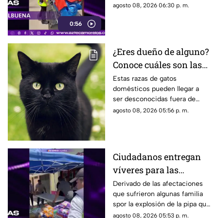
años que resultó gravemente
agosto 08, 2026 06:30 p. m.
Cuernavaca
lesionada en la explosión de
0:56
gas en Cuernavaca.
¿Eres dueño de alguno?
Conoce cuáles son las
cinco razas más raras
Estas razas de gatos
domésticos pueden llegar a
de gatos domésticos en
ser desconocidas fuera de
todo el mundo
círculos especializados, y
agosto 08, 2026 05:56 p. m.
algunos de ellos enfrentan
desafíos para su preservación.
Ciudadanos entregan
víveres para las
familias afectadas por
Derivado de las afectaciones
que sufrieron algunas familia
la explosión de pipa en
spor la explosión de la pipa que
Cuernavaca
transportaba gas LP,
agosto 08, 2026 05:53 p. m.