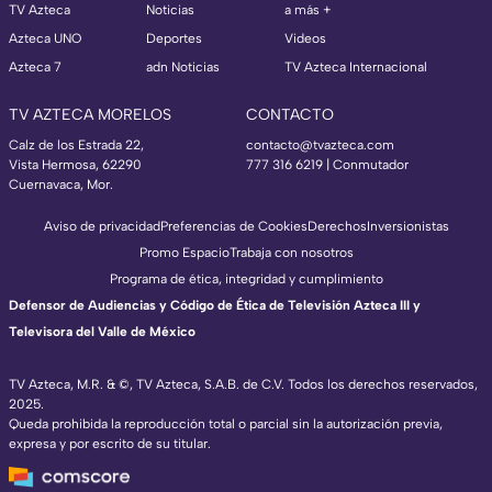
TV Azteca
Noticias
a más +
Azteca UNO
Deportes
Videos
Azteca 7
adn Noticias
TV Azteca Internacional
TV AZTECA MORELOS
CONTACTO
Calz de los Estrada 22,
contacto@tvazteca.com
Vista Hermosa, 62290
777 316 6219 | Conmutador
Cuernavaca, Mor.
Aviso de privacidad
Preferencias de Cookies
Derechos
Inversionistas
Promo Espacio
Trabaja con nosotros
Programa de ética, integridad y cumplimiento
Defensor de Audiencias y Código de Ética de Televisión Azteca III y
Televisora del Valle de México
TV Azteca, M.R. & ©, TV Azteca, S.A.B. de C.V. Todos los derechos reservados,
2025.
Queda prohibida la reproducción total o parcial sin la autorización previa,
expresa y por escrito de su titular.