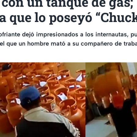
 con un tanque de gas;
a que lo poseyó “Chuc
friante dejó impresionados a los internautas, p
el que un hombre mató a su compañero de traba