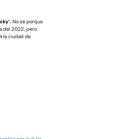
cky’.
No sé porque
ta del 2022, pero
n
la ciudad de
explica por qué las