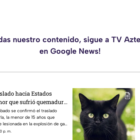
rdas nuestro contenido, sigue a TV Azt
en Google News!
slado hacia Estados
nor que sufrió quemadura
n de gas LP en
ábado se confirmó el traslado
la, la menor de 15 años que
 lesionada en la explosión de gas
0 p. m.