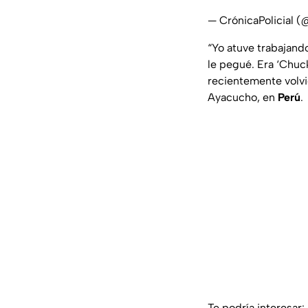
— CrónicaPolicial (
“Yo atuve trabajando
le pegué. Era ‘Chuc
recientemente volvió
Ayacucho, en
Perú
.
Te podría interesar: