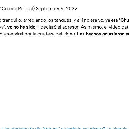
@CronicaPolicial)
September 9, 2022
 tranquilo, arreglando los tanques, y allí no era yo, ya
era ‘Chu
ky’,
yo no he sido
.”
, declaró el agresor. Asimismo, el video da
 a ser viral por la crudeza del video.
Los hechos ocurrieron e
¿Una persona te dio ‘toques’ cuando lo saludaste? La ciencia 