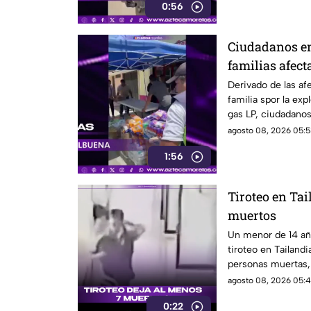
0:56
Ciudadanos en
familias afect
pipa en Cuer
Derivado de las af
familia spor la exp
gas LP, ciudadano
víveres en la zona.
agosto 08, 2026 05:5
1:56
Tiroteo en Tai
muertos
Un menor de 14 añ
tiroteo en Tailand
personas muertas, 
personas en una e
agosto 08, 2026 05:4
0:22