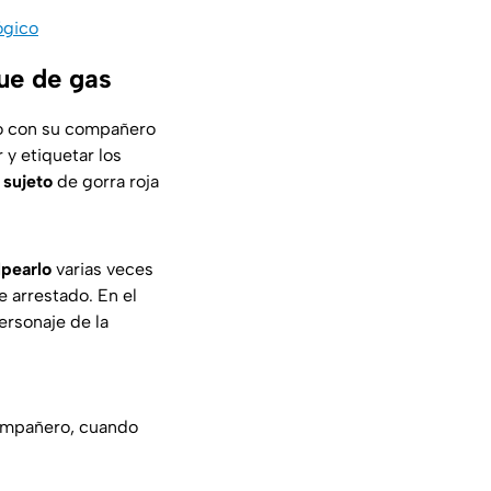
ógico
ue de gas
o con su compañero
y etiquetar los
l
sujeto
de gorra roja
lpearlo
varias veces
e arrestado. En el
ersonaje de la
compañero, cuando