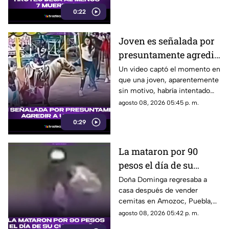
ellas sus abuelos y cinco
0:22
personas en una escuela.
Joven es señalada por
presuntamente agredir
a un pony en feria de
Un video captó el momento en
que una joven, aparentemente
Pueblo Mágico
sin motivo, habría intentado
agredir a un pequeño pony.
agosto 08, 2026 05:45 p. m.
0:29
La mataron por 90
pesos el día de su
cumpleaños; Este es el
Doña Dominga regresaba a
casa después de vender
caso de Doña Dominga
cemitas en Amozoc, Puebla,
cuando presuntamente un
agosto 08, 2026 05:42 p. m.
hombre la siguió para asaltarla.