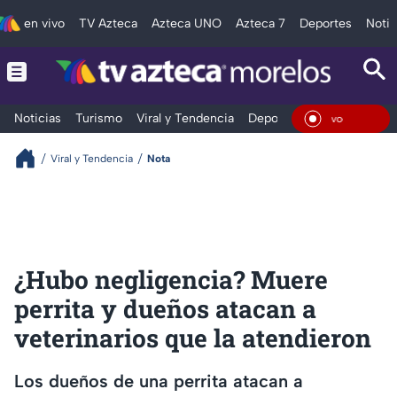
en vivo
TV Azteca
Azteca UNO
Azteca 7
Deportes
Notic
Noticias
Turismo
Viral y Tendencia
Deportes
Espectáculos
En Vi
Viral y Tendencia
Nota
¿Hubo negligencia? Muere
perrita y dueños atacan a
veterinarios que la atendieron
Los dueños de una perrita atacan a