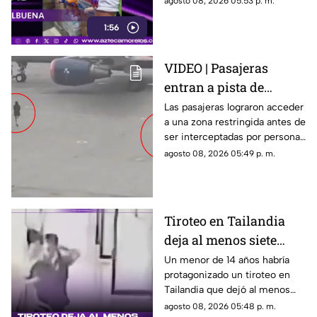
agosto 08, 2026 05:53 p. m.
ciudadanos de Cuernavaca
1:56
entregaron víveres en la zona.
VIDEO | Pasajeras
entran a pista de
aeropuerto tras perder
Las pasajeras lograron acceder
a una zona restringida antes de
su vuelo; autoridades
ser interceptadas por personal
logran detenerlas
del aeropuerto.
agosto 08, 2026 05:49 p. m.
Tiroteo en Tailandia
deja al menos siete
muertos
Un menor de 14 años habría
protagonizado un tiroteo en
Tailandia que dejó al menos
siete personas muertas, entre
agosto 08, 2026 05:48 p. m.