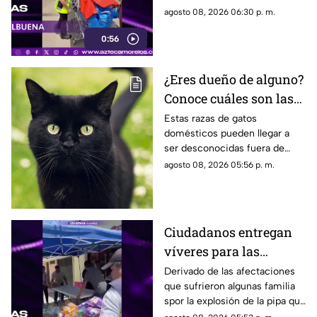
explosión de gas LP en
años que resultó gravemente
agosto 08, 2026 06:30 p. m.
Cuernavaca
lesionada en la explosión de
0:56
gas en Cuernavaca.
¿Eres dueño de alguno?
Conoce cuáles son las
cinco razas más raras
Estas razas de gatos
domésticos pueden llegar a
de gatos domésticos en
ser desconocidas fuera de
todo el mundo
círculos especializados, y
agosto 08, 2026 05:56 p. m.
algunos de ellos enfrentan
desafíos para su preservación.
Ciudadanos entregan
víveres para las
familias afectadas por
Derivado de las afectaciones
que sufrieron algunas familia
la explosión de pipa en
spor la explosión de la pipa que
Cuernavaca
transportaba gas LP,