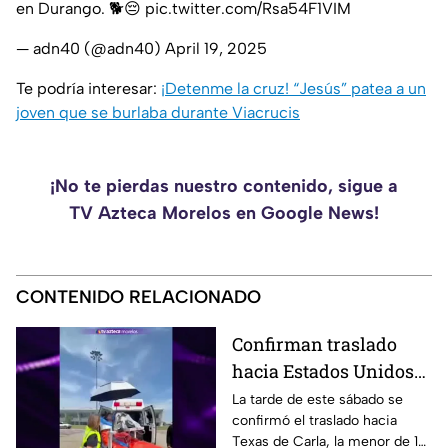
en Durango. 🐕😔
pic.twitter.com/Rsa54F1VIM
— adn40 (@adn40)
April 19, 2025
Te podría interesar:
¡Detenme la cruz! “Jesús” patea a un
joven que se burlaba durante Viacrucis
¡No te pierdas nuestro contenido, sigue a
TV Azteca Morelos en Google News!
CONTENIDO RELACIONADO
Confirman traslado
hacia Estados Unidos
de menor que sufrió
La tarde de este sábado se
confirmó el traslado hacia
quemadura en la
Texas de Carla, la menor de 15