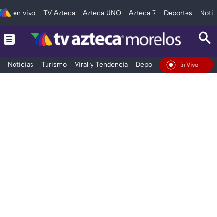
en vivo
TV Azteca
Azteca UNO
Azteca 7
Deportes
Notic
Noticias
Turismo
Viral y Tendencia
Deportes
Espectáculos
En Vivo