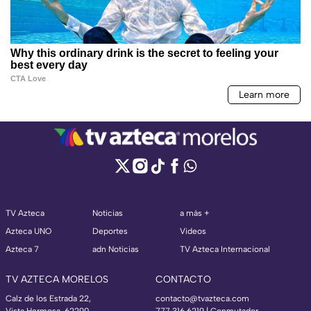
TV Azteca
Noticias
a más +
Azteca UNO
Deportes
Videos
Azteca 7
adn Noticias
TV Azteca Internacional
TV AZTECA MORELOS
CONTACTO
Calz de los Estrada 22,
contacto@tvazteca.com
Vista Hermosa, 62290
777 316 6219 | Conmutador