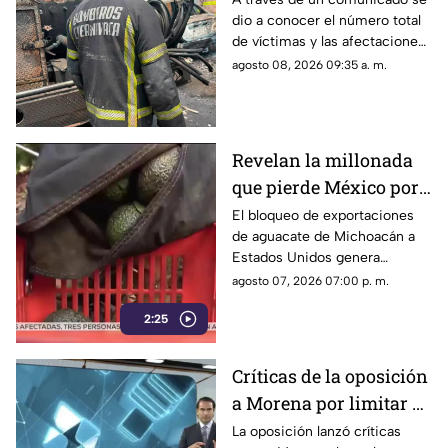
dio a conocer el número total
la explosión de la pipa
de víctimas y las afectaciones
de gas LP en
tras el siniestro.
agosto 08, 2026 09:35 a. m.
Cuernavaca
Revelan la millonada
que pierde México por
el bloqueo de Estados
El bloqueo de exportaciones
de aguacate de Michoacán a
Unidos al aguacate de
Estados Unidos genera
Michoacán
pérdidas millonarias.
agosto 07, 2026 07:00 p. m.
2:25
Críticas de la oposición
a Morena por limitar el
debate político
La oposición lanzó críticas