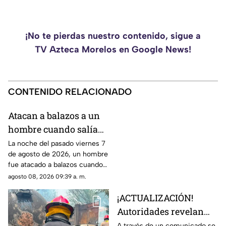
¡No te pierdas nuestro contenido, sigue a
TV Azteca Morelos en Google News!
CONTENIDO RELACIONADO
Atacan a balazos a un
hombre cuando salía
de una iglesia en
La noche del pasado viernes 7
de agosto de 2026, un hombre
Cuautla, ¿cuál es su
fue atacado a balazos cuando
estado de salud?
salía de una iglesia. Los hechos
agosto 08, 2026 09:39 a. m.
ocurrieron en el municipio de
¡ACTUALIZACIÓN!
Cuautla.
Autoridades revelan
nueva información tras
A través de un comunicado se