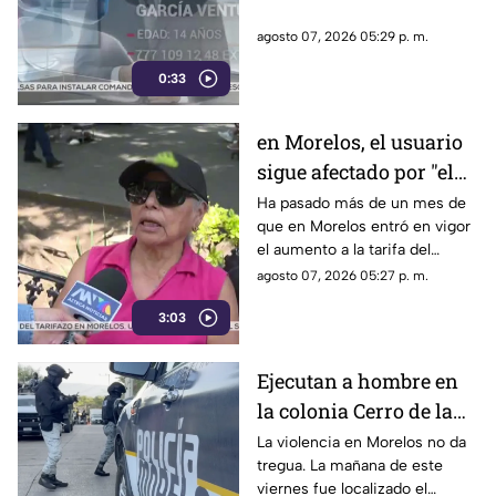
agosto 07, 2026 05:29 p. m.
0:33
en Morelos, el usuario
sigue afectado por "el
tarifazo"
Ha pasado más de un mes de
que en Morelos entró en vigor
el aumento a la tarifa del
transporte público. Un mes,
agosto 07, 2026 05:27 p. m.
desde que la economía de los
3:03
morelenses se vio afectada y
los ciudadanos denunciaran su
incorfomidad por el mal trato
Ejecutan a hombre en
al interior de las unidades.
la colonia Cerro de la
Corona
La violencia en Morelos no da
tregua. La mañana de este
viernes fue localizado el