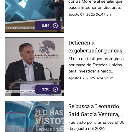
contra Morena al señalar que
busca imponer un discurso
único y limitar las voces que
agosto 07, 2026 06:47 p. m.
cuestionan a personajes
0:54
señalados por presuntos
vínculos con la narcopolítica de
la 4T.
Detienen a
exgobernador por caso
Ayotzinapa y desaforan
El uso de testigos protegidos
por parte de Estados Unidos
a alcaldes
para investigar a narco
políticos ha sido cuestionado
agosto 07, 2026 06:45 p. m.
por la 4T. Sin embargo, este
2:20
método también ha colocado
bajo la lupa a funcionarios y
gobernadores de morena,
Se busca a Leonardo
entre ellos Rubén Rocha y
Said García Ventura,
Enrique Inzunza.
desaparecido en
Fue visto por última vez el 05
de agosto del 2026.
Cuernavaca