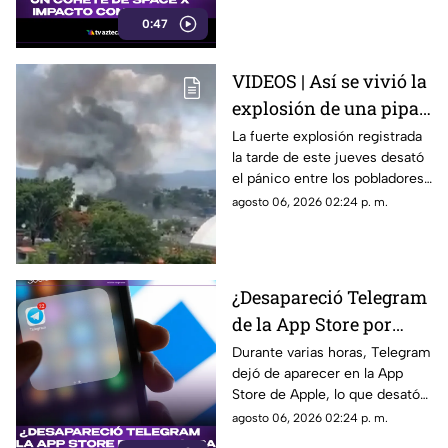
una velocidad impresionante,
0:47
generando un enorme cráter.
VIDEOS | Así se vivió la
explosión de una pipa
de gas en la colonia Las
La fuerte explosión registrada
la tarde de este jueves desató
Granjas, Cuernavaca
el pánico entre los pobladores
de la colonia Las Granjas.
agosto 06, 2026 02:24 p. m.
¿Desapareció Telegram
de la App Store por
censura?
Durante varias horas, Telegram
dejó de aparecer en la App
Store de Apple, lo que desató
especulaciones en redes
agosto 06, 2026 02:24 p. m.
sociales sobre una posible