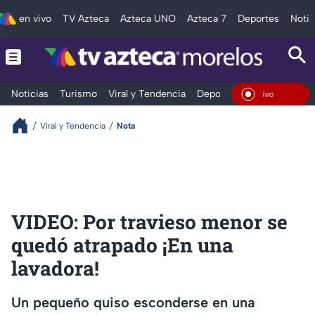
en vivo
TV Azteca
Azteca UNO
Azteca 7
Deportes
Notic
Noticias
Turismo
Viral y Tendencia
Deportes
Espectáculos
En Vivo
Viral y Tendencia
Nota
VIDEO: Por travieso menor se
quedó atrapado ¡En una
lavadora!
Un pequeño quiso esconderse en una