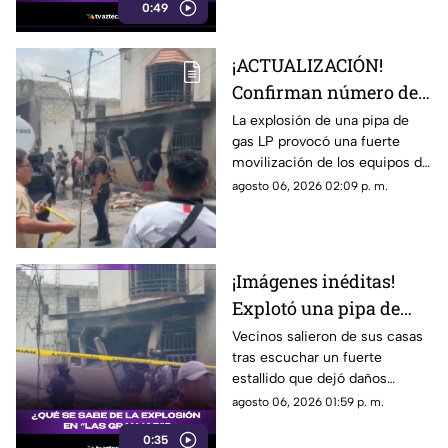
0:49
censura. Sin embargo, Pavel
Durov, fundador de la
aplicación, aclaró que el retiro
¡ACTUALIZACIÓN!
temporal se debió a un
Confirman número de
incidente de ciberseguridad.
lesionados tras fuerte
La explosión de una pipa de
gas LP provocó una fuerte
explosión de pipa de
movilización de los equipos de
gas en colonia Las
emergencia en Cuernavaca.
agosto 06, 2026 02:09 p. m.
Granjas
¡Imágenes inéditas!
Explotó una pipa de
gas en colonia Las
Vecinos salieron de sus casas
tras escuchar un fuerte
Granjas de Cuernavaca
estallido que dejó daños
materiales y una intensa
agosto 06, 2026 01:59 p. m.
movilización. Mientras las
0:35
autoridades investigan qué