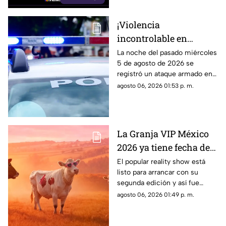
provocó la explosión, estas son
las imágenes, las afectaciones
¡Violencia
y las rutas alternas para evitar
incontrolable en
la zona.
Morelos! Mujer resulta
La noche del pasado miércoles
5 de agosto de 2026 se
lesionada durante
registró un ataque armado en
ataque armado en
el municipio de Jiutepec. El
agosto 06, 2026 01:53 p. m.
Jiutepec
saldo fue de una mujer
lesionada.
La Granja VIP México
2026 ya tiene fecha de
estreno; este es el
El popular reality show está
listo para arrancar con su
primer participante
segunda edición y así fue
confirmado
como anunciaron a su primer
agosto 06, 2026 01:49 p. m.
participante.