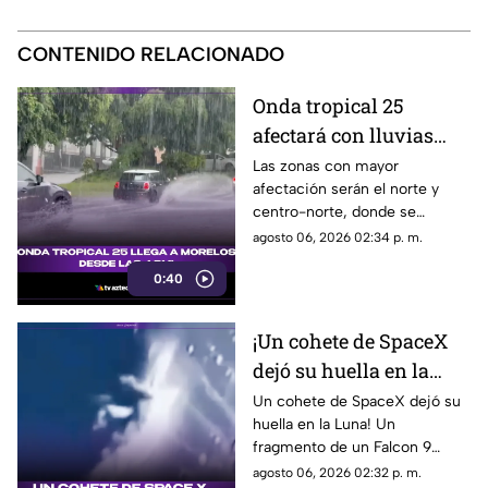
CONTENIDO RELACIONADO
Onda tropical 25
afectará con lluvias
fuertes a Morelos; estas
Las zonas con mayor
afectación serán el norte y
serán las zonas y horas
centro-norte, donde se
exactas
esperan chubascos intensos,
agosto 06, 2026 02:34 p. m.
ráfagas de viento y bancos de
0:40
niebla en áreas montañosas.
En el sur y sureste habrá
tormentas puntuales con
¡Un cohete de SpaceX
actividad eléctrica constante,
dejó su huella en la
mientras que en Cuernavaca,
Jiutepec y Cuautla existe
Luna!
Un cohete de SpaceX dejó su
riesgo de encharcamientos e
huella en la Luna! Un
inundaciones repentinas.
fragmento de un Falcon 9
impactó el satélite natural a
agosto 06, 2026 02:32 p. m.