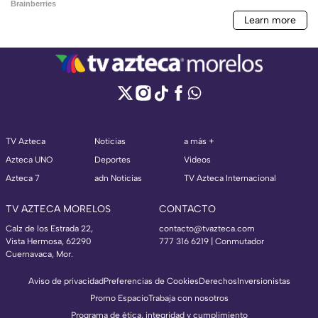
TV Azteca
Noticias
a más +
Azteca UNO
Deportes
Videos
Azteca 7
adn Noticias
TV Azteca Internacional
TV AZTECA MORELOS
CONTACTO
Calz de los Estrada 22,
contacto@tvazteca.com
Vista Hermosa, 62290
777 316 6219 | Conmutador
Cuernavaca, Mor.
Aviso de privacidad
Preferencias de Cookies
Derechos
Inversionistas
Promo Espacio
Trabaja con nosotros
Programa de ética, integridad y cumplimiento