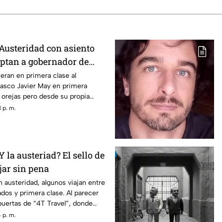
usteridad con asiento
aptan a gobernador de
r May en primera clase
eran en primera clase al
asco Javier May en primera
as orejas pero desde su propia
 p. m.
la austeriad? El sello de
jar sin pena
austeridad, algunos viajan entre
ados y primera clase. Al parecer
 puertas de “4T Travel”, donde
ce ser el sello de la casa.
 p. m.