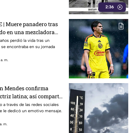
2:36
 | Muere panadero tras
do en una mezcladora
años perdió la vida tras un
 se encontraba en su jornada
 a. m.
n Mendes confirma
ctriz latina; así compartió
o a través de las redes sociales
de le dedicó un emotivo mensaje.
a. m.