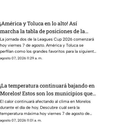
¡América y Toluca en lo alto! Así
marcha la tabla de posiciones de la
Leagues Cup 2026 previo a la jornada 2
La jornada dos de la Leagues Cup 2026 comenzará
hoy viernes 7 de agosto. América y Toluca se
perfilan como los grandes favoritos para la siguiente
ronda.
agosto 07, 2026 11:29 a. m.
¡La temperatura continuará bajando en
Morelos! Estos son los municipios que
registrarán menos de 30 grados
El calor continuará afectando al clima en Morelos
durante el día de hoy. Descubre cuál será la
temperatura máxima hoy viernes 7 de agosto de
2026.
agosto 07, 2026 11:01 a. m.