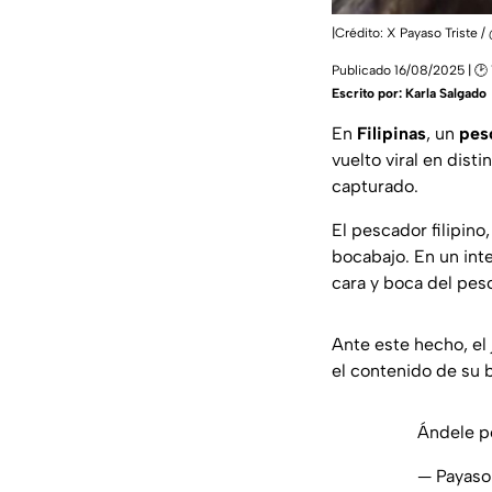
|Crédito: X Payaso Triste 
Publicado 16/08/2025 | 🕑 
Escrito por:
Karla Salgado
En
Filipinas
, un
pes
vuelto viral en dist
capturado.
El pescador filipino
bocabajo. En un int
cara y boca del pes
Ante este hecho, el
el contenido de su 
Ándele p
— Payaso