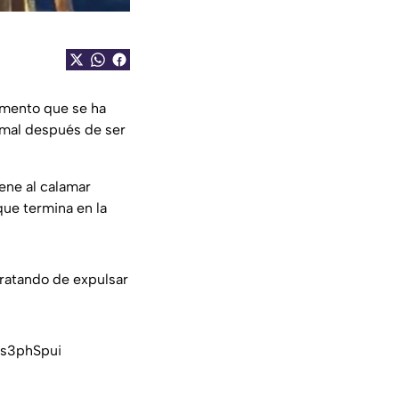
mento que se ha
nimal después de ser
iene al calamar
ue termina en la
tratando de expulsar
Js3phSpui