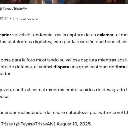
/ @PayasoTristeAlv
12:37
1 minuto lectura
cador
se volvió tendencia tras la captura de un
calamar,
el mo
intas plataformas digitales, esto por la reacción que tiene el a
, posa para la foto mostrando su valiosa captura mientras sost
ento de defensa, el animal
dispara
una gran cantidad de
tinta
q
cador.
 joven, suelta al animal mientras emite sonidos de desagrado 
boca.
or andar molestando a la madre naturaleza.
pic.twitter.com/T
 Triste (@PayasoTristeAlv)
August 10, 2025