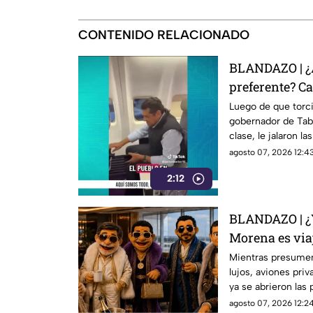
CONTENIDO RELACIONADO
BLANDAZO | ¿A
preferente? C
Tabasco Javie
Luego de que torci
gobernador de Tab
clase, le jalaron l
casa.
agosto 07, 2026 12:43
2:12
BLANDAZO | ¿Y 
Morena es via
Mientras presumen 
lujos, aviones priv
ya se abrieron las
volar sin pena pare
agosto 07, 2026 12:24