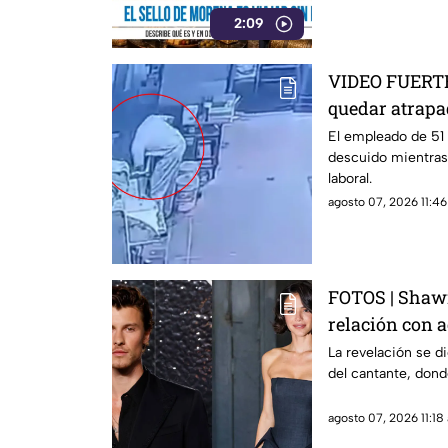
2:09
VIDEO FUERTE
quedar atrapa
industrial
El empleado de 51 
descuido mientras
laboral.
agosto 07, 2026 11:46
FOTOS | Shaw
relación con a
la noticia
La revelación se di
del cantante, don
agosto 07, 2026 11:18 