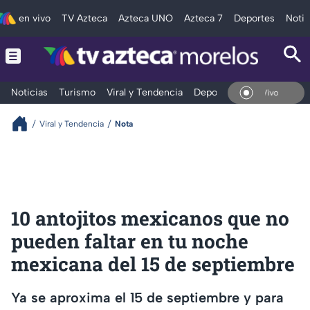
en vivo
TV Azteca
Azteca UNO
Azteca 7
Deportes
Notic
Noticias
Turismo
Viral y Tendencia
Deportes
Espectáculos
En Vivo
Viral y Tendencia
Nota
10 antojitos mexicanos que no
pueden faltar en tu noche
mexicana del 15 de septiembre
Ya se aproxima el 15 de septiembre y para