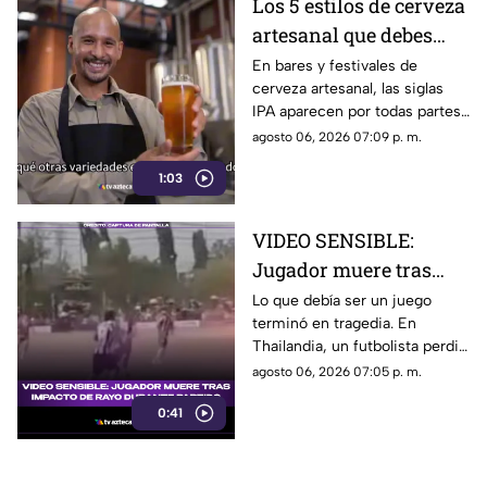
Los 5 estilos de cerveza
artesanal que debes
conocer
En bares y festivales de
cerveza artesanal, las siglas
IPA aparecen por todas partes.
Pero, ¿qué significa realmente
agosto 06, 2026 07:09 p. m.
y qué otras variedades existen
1:03
en el mundo?
VIDEO SENSIBLE:
Jugador muere tras
impacto de rayo
Lo que debía ser un juego
terminó en tragedia. En
durante partido
Thailandia, un futbolista perdió
la vida al ser alcanzado por un
agosto 06, 2026 07:05 p. m.
rayo en pleno partido
0:41