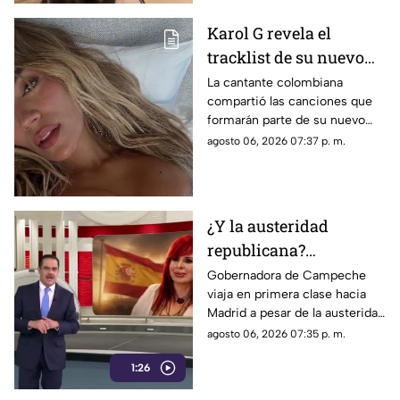
Karol G revela el
tracklist de su nuevo
álbum antes de su
La cantante colombiana
compartió las canciones que
lanzamiento; esta es la
formarán parte de su nuevo
lista completa
material de estudio,
agosto 06, 2026 07:37 p. m.
sorprendiendo con
colaboraciones
internacionales.
¿Y la austeridad
republicana?
Gobernadora Layda
Gobernadora de Campeche
viaja en primera clase hacia
Sansores viaja en
Madrid a pesar de la austeridad
primera clase hacia
republicana.
agosto 06, 2026 07:35 p. m.
Madrid
1:26