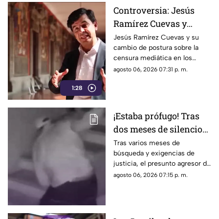
Controversia: Jesús
Ramírez Cuevas y
Censura a los Medios
Jesús Ramírez Cuevas y su
cambio de postura sobre la
de Comunicación
censura mediática en los
medios de comunicación.
agosto 06, 2026 07:31 p. m.
1:28
¡Estaba prófugo! Tras
dos meses de silencio
detuvieron a Jorge "N",
Tras varios meses de
búsqueda y exigencias de
agresor de Paula
justicia, el presunto agresor de
Paula Fajardo fue localizado y
agosto 06, 2026 07:15 p. m.
detenido en el estado de
Guerrero.