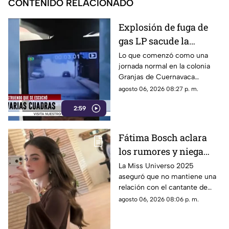
CONTENIDO RELACIONADO
Explosión de fuga de
gas LP sacude la
colonia Las Granjas
Lo que comenzó como una
jornada normal en la colonia
Granjas de Cuernavaca
terminó en una movilización
agosto 06, 2026 08:27 p. m.
de emergencia.
2:59
Fátima Bosch aclara
los rumores y niega
tener un romance con
La Miss Universo 2025
aseguró que no mantiene una
Natanael Cano
relación con el cantante de
corridos tumbados.
agosto 06, 2026 08:06 p. m.