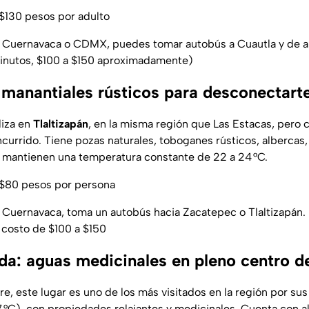
$130 pesos por adulto
Cuernavaca o CDMX, puedes tomar autobús a Cuautla y de ahí 
inutos, $100 a $150 aproximadamente)
: manantiales rústicos para desconectart
liza en
Tlaltizapán
, en la misma región que Las Estacas, pero
ncurrido. Tiene pozas naturales, toboganes rústicos, albercas
 mantienen una temperatura constante de 22 a 24 °C.
$80 pesos por persona
Cuernavaca, toma un autobús hacia Zacatepec o Tlaltizapán.
n costo de $100 a $150
a: aguas medicinales en pleno centro d
e, este lugar es uno de los más visitados en la región por sus
7 °C), con propiedades relajantes y medicinales. Cuenta con a