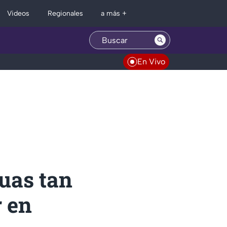
Regionales
Videos
a más +
En Vivo
uas tan
r en