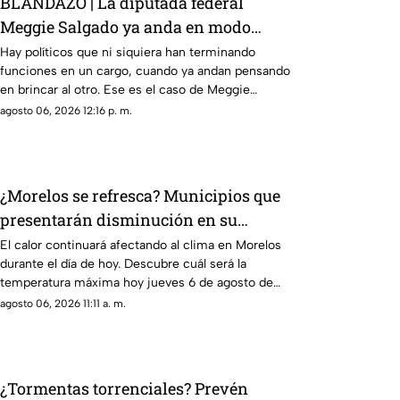
BLANDAZO | La diputada federal
Meggie Salgado ya anda en modo
precampaña en Cuernavaca
Hay políticos que ni siquiera han terminando
funciones en un cargo, cuando ya andan pensando
en brincar al otro. Ese es el caso de Meggie
Salgado, la legisladora que ahora quiere ser
agosto 06, 2026 12:16 p. m.
alcaldesa.
¿Morelos se refresca? Municipios que
presentarán disminución en su
temperatura máxima HOY
El calor continuará afectando al clima en Morelos
durante el día de hoy. Descubre cuál será la
temperatura máxima hoy jueves 6 de agosto de
2026.
agosto 06, 2026 11:11 a. m.
¿Tormentas torrenciales? Prevén