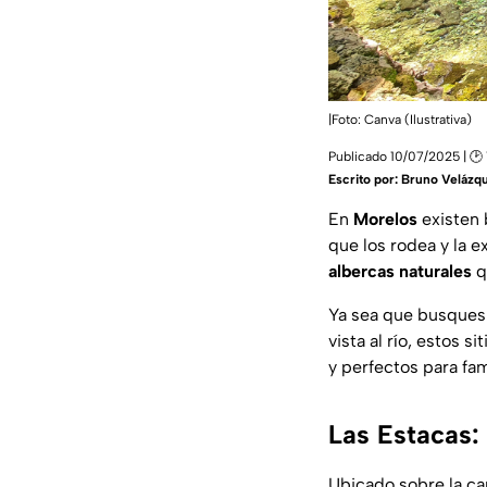
|Foto: Canva (Ilustrativa)
Publicado 10/07/2025 | 🕑
Escrito por:
Bruno Velázq
En
Morelos
existen 
que los rodea y la 
albercas naturales
q
Ya sea que busques 
vista al río, estos 
y perfectos para fam
Las Estacas: 
Ubicado sobre la car