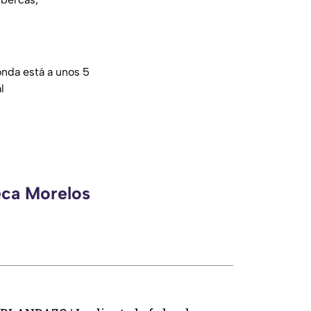
nda está a unos 5
l
eca Morelos