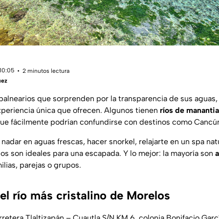
 10:05
2 minutos lectura
uez
balnearios que sorprenden por la transparencia de sus aguas, 
experiencia única que ofrecen. Algunos tienen
ríos de manantia
ue fácilmente podrían confundirse con destinos como Cancún
nadar en aguas frescas, hacer snorkel, relajarte en un spa na
sitios son ideales para una escapada. Y lo mejor: la mayoría son
a
ilias, parejas o grupos.
el río más cristalino de Morelos
retera Tlaltizapán – Cuautla S/N KM 6, colonia Bonifacio Garcí