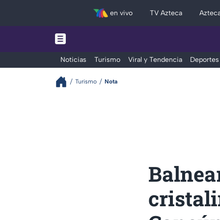
en vivo
TV Azteca
Aztec
Noticias
Turismo
Viral y Tendencia
Deportes
Turismo
Nota
Balnea
cristal