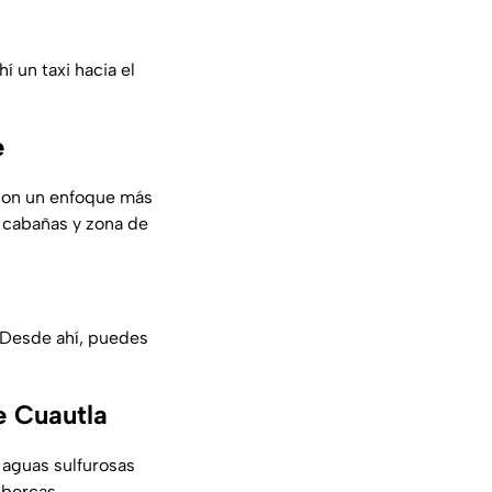
un taxi hacia el
e
 con un enfoque más
, cabañas y zona de
 Desde ahí, puedes
e Cuautla
 aguas sulfurosas
lbercas,