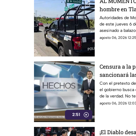
AL MOMENTO: 
hombre en Tla
que se sabe
Autoridades de Mo
de este jueves 6 
asesinado a balazo
agosto 06, 2026 12:25
Censura a la 
sancionará las
gobierno?
Con el pretexto de
el gobierno busca 
de la verdad. No te
agosto 06, 2026 12:03
2:51
¡El Diablo des