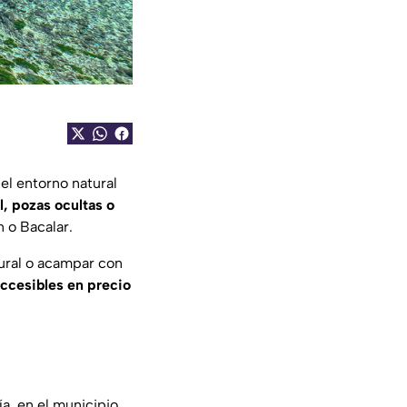
el entorno natural
l, pozas ocultas o
 o Bacalar.
tural o acampar con
ccesibles en precio
a, en el municipio