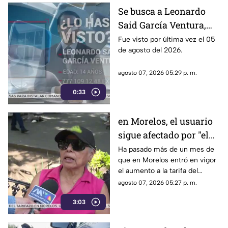
gobernadores de morena,
Se busca a Leonardo
entre ellos Rubén Rocha y
Said García Ventura,
Enrique Inzunza.
desaparecido en
Fue visto por última vez el 05
de agosto del 2026.
Cuernavaca
agosto 07, 2026 05:29 p. m.
0:33
en Morelos, el usuario
sigue afectado por "el
tarifazo"
Ha pasado más de un mes de
que en Morelos entró en vigor
el aumento a la tarifa del
transporte público. Un mes,
agosto 07, 2026 05:27 p. m.
desde que la economía de los
3:03
morelenses se vio afectada y
los ciudadanos denunciaran su
incorfomidad por el mal trato