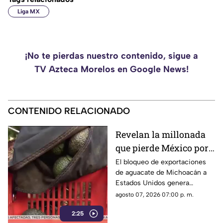
Liga MX
¡No te pierdas nuestro contenido, sigue a
TV Azteca Morelos en Google News!
CONTENIDO RELACIONADO
Revelan la millonada
que pierde México por
el bloqueo de Estados
El bloqueo de exportaciones
de aguacate de Michoacán a
Unidos al aguacate de
Estados Unidos genera
Michoacán
pérdidas millonarias.
agosto 07, 2026 07:00 p. m.
2:25