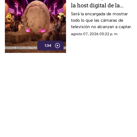
la host digital de la
segunda temporada de
Será la encargada de mostrar
todo lo que las cámaras de
La Granja VIP
televisión no alcanzan a captar.
agosto 07, 2026 05:22 p. m.
1:34