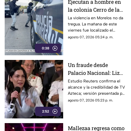
Ejecutan a hombre en
al interior de las unidades.
la colonia Cerro de la
Corona
La violencia en Morelos no da
tregua. La mañana de este
viernes fue localizado el
cuerpo de un hombre con
agosto 07, 2026 05:24 p. m.
impactos de arma de fuego
0:38
sobre la calle alianza nacional,
en la colonia cerro de la
corona, en Jiutepec.
Un fraude desde
Palacio Nacional: Liz
Vilchis intentó
Estudio Reuters confirma el
alcance y la credibilidad de TV
desvirtuar estudio de
Azteca; versión presentada por
Reuters sobre la
Liz Vilchis fue cuestionada al
agosto 07, 2026 05:23 p. m.
credibilidad de TV
contrastarla con el informe.
Azteca
2:52
Mallezaa regresa como