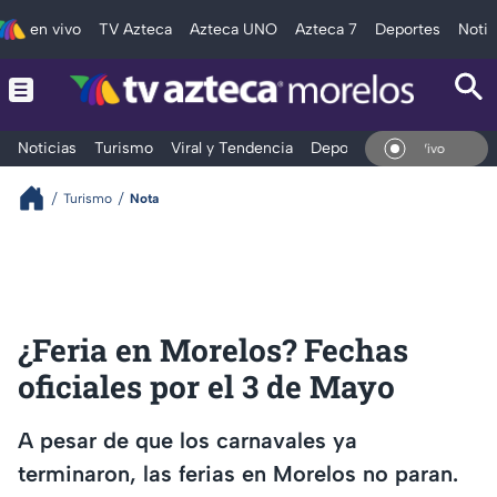
en vivo
TV Azteca
Azteca UNO
Azteca 7
Deportes
Notic
Noticias
Turismo
Viral y Tendencia
Deportes
Espectáculos
En Vivo
Turismo
Nota
¿Feria en Morelos? Fechas
oficiales por el 3 de Mayo
A pesar de que los carnavales ya
terminaron, las ferias en Morelos no paran.