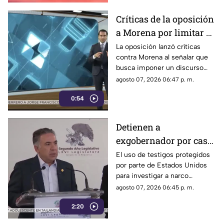
Críticas de la oposición
a Morena por limitar el
debate político
La oposición lanzó críticas
contra Morena al señalar que
busca imponer un discurso
único y limitar las voces que
agosto 07, 2026 06:47 p. m.
cuestionan a personajes
0:54
señalados por presuntos
vínculos con la narcopolítica de
la 4T.
Detienen a
exgobernador por caso
Ayotzinapa y desaforan
El uso de testigos protegidos
por parte de Estados Unidos
a alcaldes
para investigar a narco
políticos ha sido cuestionado
agosto 07, 2026 06:45 p. m.
por la 4T. Sin embargo, este
2:20
método también ha colocado
bajo la lupa a funcionarios y