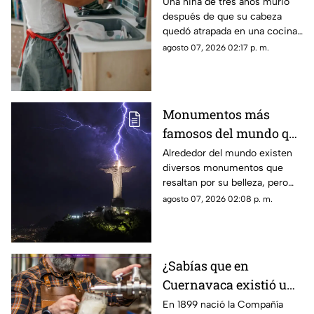
después de quedar
Una niña de tres años murió
después de que su cabeza
atrapada en una cocina
quedó atrapada en una cocina
de juguete
de juguete. La menor de edad
agosto 07, 2026 02:17 p. m.
estaba al cuidado del esposo
de su niñera.
Monumentos más
famosos del mundo que
también funcionan
Alrededor del mundo existen
diversos monumentos que
como pararrayos, ¿por
resaltan por su belleza, pero
qué ocurre esto?
algunos de ellos pueden llegar
agosto 07, 2026 02:08 p. m.
a funcionar como pararrayos.
¿Cuáles son?
¿Sabías que en
Cuernavaca existió una
enorme fábrica de
En 1899 nació la Compañía