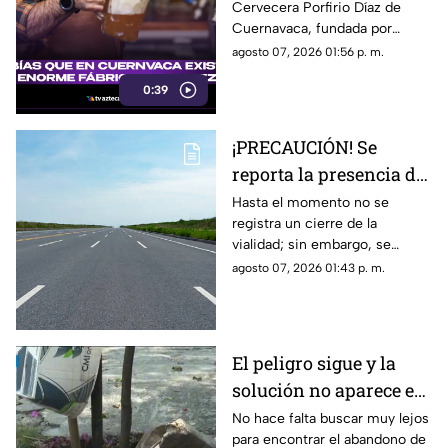
Cervecera Porfirio Díaz de
cerveza hace más de
Cuernavaca, fundada por
120 años?
empresarios alemanes y
agosto 07, 2026 01:56 p. m.
aprovechando el agua de los
0:39
famosos manantiales de la
zona.
¡PRECAUCIÓN! Se
reporta la presencia de
manifestantes en la
Hasta el momento no se
registra un cierre de la
autopista Cuernavaca-
vialidad; sin embargo, se
Acapulco
exhorta a los automovilistas a
agosto 07, 2026 01:43 p. m.
tomar precauciones.
El peligro sigue y la
solución no aparece en
el municipio de
No hace falta buscar muy lejos
para encontrar el abandono de
Yautepec