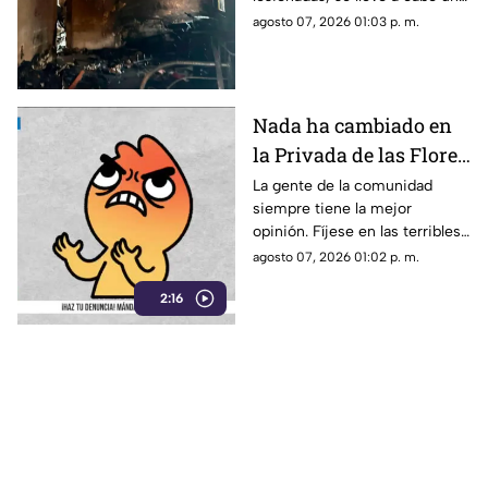
traslado aéreo de una de las
agosto 07, 2026 01:03 p. m.
víctimas.
Nada ha cambiado en
la Privada de las Flores
de Tepoztlán,
La gente de la comunidad
siempre tiene la mejor
ciudadanos viven sin
opinión. Fíjese en las terribles
pavimento ni drenaje
condiciones en las que viven
agosto 07, 2026 01:02 p. m.
los vecinos de esta comunidad
2:16
de Tepoztlán.