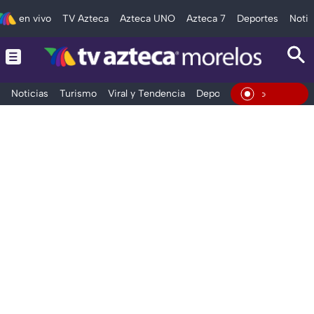
en vivo
TV Azteca
Azteca UNO
Azteca 7
Deportes
Notic
Noticias
Turismo
Viral y Tendencia
Deportes
Espectáculos
En Viv