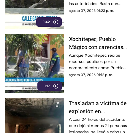
las autoridades. Basta con
recorrer la calle Gabriel Tepepa
agosto 07, 2026 01:23 p. m.
del poblado de Oacalco, en el
1:42
municipio de Yautepec.
Xochitepec, Pueblo
Mágico con carencias
en la zona Centro
Aunque Xochitepec recibe
recursos públicos por su
nombramiento como Pueblo
Mágico, en el primer cuadro
agosto 07, 2026 01:12 p. m.
del municipio todavía se
1:17
observan carencias.
Trasladan a víctima de
explosión en
Cuernavaca a hospital
A casi 24 horas del accidente
que dejó al menos 21 personas
especializado
lesionadas, se llevó a cabo un