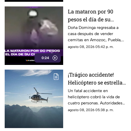
La mataron por 90
pesos el día de su
cumpleaños; Este es el
Doña Dominga regresaba a
casa después de vender
caso de Doña Dominga
cemitas en Amozoc, Puebla,
cuando presuntamente un
agosto 08, 2026 05:42 p. m.
hombre la siguió para asaltarla.
0:24
¡Trágico accidente!
Helicóptero se estrella
en zona boscosa y
Un fatal accidente en
helicóptero cobró la vida de
mueren cuatro
cuatro personas. Autoridades
personas
confirmaron que la aeronave
agosto 08, 2026 05:38 p. m.
se estrelló en una zona
boscosa.