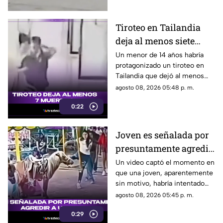
Tiroteo en Tailandia
deja al menos siete
muertos
Un menor de 14 años habría
protagonizado un tiroteo en
Tailandia que dejó al menos
siete personas muertas, entre
agosto 08, 2026 05:48 p. m.
ellas sus abuelos y cinco
0:22
personas en una escuela.
Joven es señalada por
presuntamente agredir
a un pony en feria de
Un video captó el momento en
que una joven, aparentemente
Pueblo Mágico
sin motivo, habría intentado
agredir a un pequeño pony.
agosto 08, 2026 05:45 p. m.
0:29