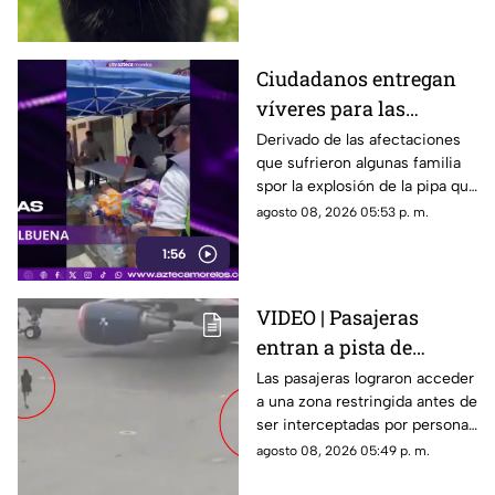
desafíos para su preservación.
Ciudadanos entregan
víveres para las
familias afectadas por
Derivado de las afectaciones
que sufrieron algunas familia
la explosión de pipa en
spor la explosión de la pipa que
Cuernavaca
transportaba gas LP,
agosto 08, 2026 05:53 p. m.
ciudadanos de Cuernavaca
1:56
entregaron víveres en la zona.
VIDEO | Pasajeras
entran a pista de
aeropuerto tras perder
Las pasajeras lograron acceder
a una zona restringida antes de
su vuelo; autoridades
ser interceptadas por personal
logran detenerlas
del aeropuerto.
agosto 08, 2026 05:49 p. m.