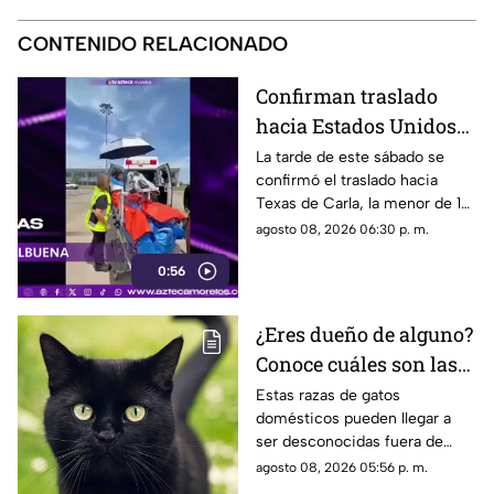
CONTENIDO RELACIONADO
Confirman traslado
hacia Estados Unidos
de menor que sufrió
La tarde de este sábado se
confirmó el traslado hacia
quemadura en la
Texas de Carla, la menor de 15
explosión de gas LP en
años que resultó gravemente
agosto 08, 2026 06:30 p. m.
Cuernavaca
lesionada en la explosión de
0:56
gas en Cuernavaca.
¿Eres dueño de alguno?
Conoce cuáles son las
cinco razas más raras
Estas razas de gatos
domésticos pueden llegar a
de gatos domésticos en
ser desconocidas fuera de
todo el mundo
círculos especializados, y
agosto 08, 2026 05:56 p. m.
algunos de ellos enfrentan