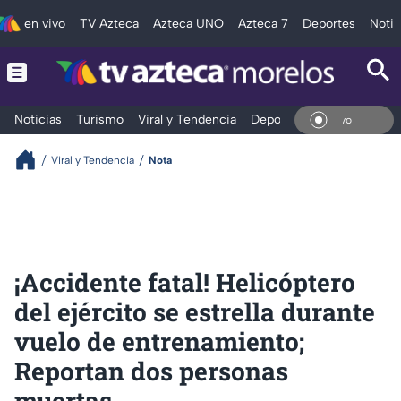
en vivo
TV Azteca
Azteca UNO
Azteca 7
Deportes
Notic
Noticias
Turismo
Viral y Tendencia
Deportes
Espectáculos
En V
Viral y Tendencia
Nota
¡Accidente fatal! Helicóptero
del ejército se estrella durante
vuelo de entrenamiento;
Reportan dos personas
muertas