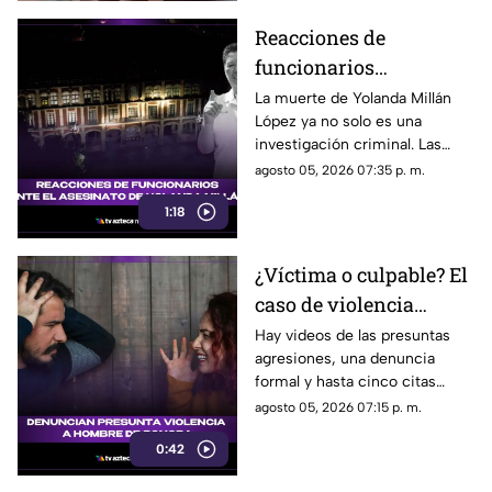
Reacciones de
funcionarios
Morelenses ante el
La muerte de Yolanda Millán
López ya no solo es una
asesinato de Yolanda
investigación criminal. Las
Millán, ayudante
reacciones continúan
agosto 05, 2026 07:35 p. m.
municipal de
creciendo y las preguntas
Tepetzingo
1:18
sobre la seguridad de los
funcionarios municipales en
Morelos son cada vez más
¿Víctima o culpable? El
fuertes. ¿Qué dijeron las
caso de violencia
autoridades y qué sigue en el
caso?
contra los hombres en
Hay videos de las presuntas
agresiones, una denuncia
Sonora que está
formal y hasta cinco citas
generando
psicológicas canceladas; aun
agosto 05, 2026 07:15 p. m.
conversación en redes
así, José asegura que la
sociales
0:42
justicia sigue sin llegar.