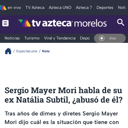
en vivo
TV Azteca
Azteca UNO
Azteca 7
Deportes
Notic
Noticias
Turismo
Viral y Tendencia
Deportes
Espectáculos
En Vivo
Espectáculos
Nota
Sergio Mayer Mori habla de su
ex Natália Subtil, ¿abusó de él?
Tras años de dimes y diretes Sergio Mayer
Mori dijo cuál es la situación que tiene con