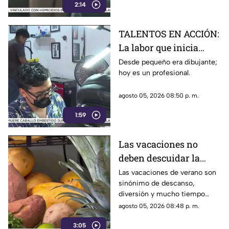
2:14
TALENTOS EN ACCIÓN:
La labor que inicia
desde la creatividad
Desde pequeño era dibujante;
hoy es un profesional.
agosto 05, 2026 08:50 p. m.
1:59
Las vacaciones no
deben descuidar la
alimentación infantil
Las vacaciones de verano son
sinónimo de descanso,
diversión y mucho tiempo
libre.
agosto 05, 2026 08:48 p. m.
3:05