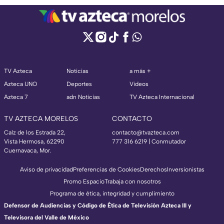
TV Azteca
Noticias
a más +
Azteca UNO
Deportes
Videos
Azteca 7
adn Noticias
TV Azteca Internacional
TV AZTECA MORELOS
CONTACTO
Calz de los Estrada 22,
contacto@tvazteca.com
Vista Hermosa, 62290
777 316 6219 | Conmutador
Cuernavaca, Mor.
Aviso de privacidad
Preferencias de Cookies
Derechos
Inversionistas
Promo Espacio
Trabaja con nosotros
Programa de ética, integridad y cumplimiento
Defensor de Audiencias y Código de Ética de Televisión Azteca III y
Televisora del Valle de México