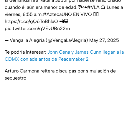
si demandaría a Natália Subtil por haberse relacionado
cuando él aún era menor de edad.💬👀
#VLA
📺 Lunes a
viernes, 8:55 a.m.
#AztecaUNO
EN VIVO 👉🏼
https://t.co/gQ6ToBhlaQ
📲💻
pic.twitter.com/qVEvUBn22m
— Venga la Alegría (@VengaLaAlegria)
May 27, 2025
Te podría interesar:
John Cena y James Gunn llegan a la
CDMX con adelantos de Peacemaker 2
Arturo Carmona reitera disculpas por simulación de
secuestro