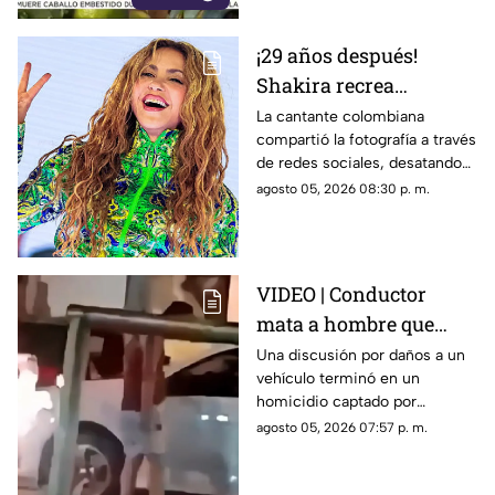
¡29 años después!
Shakira recrea
ICÓNICO meme; esta es
La cantante colombiana
compartió la fotografía a través
la historia de la
de redes sociales, desatando
fotografía
cientos de comentarios.
agosto 05, 2026 08:30 p. m.
VIDEO | Conductor
mata a hombre que
rompió su espejo
Una discusión por daños a un
vehículo terminó en un
retrovisor
homicidio captado por
testigos.
agosto 05, 2026 07:57 p. m.