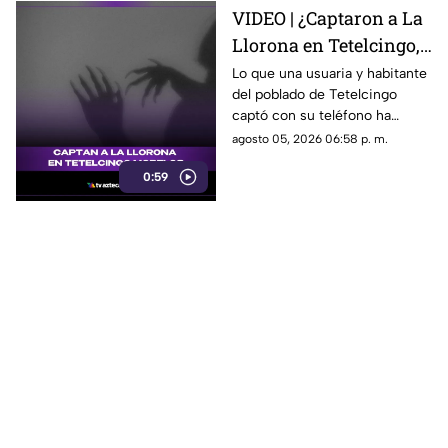
VIDEO | ¿Captaron a La
Llorona en Tetelcingo,
Morelos? Misteriosa
Lo que una usuaria y habitante
del poblado de Tetelcingo
figura y lamentos en
captó con su teléfono ha
Tetelcingo, Morelos,
dejado a muchos morelenses
agosto 05, 2026 06:58 p. m.
estremecen las redes
cuestionando sí las leyendas
0:59
que se han contado de
generación en generación
sobre la presencia de la llorona
en la entidad, son reales.