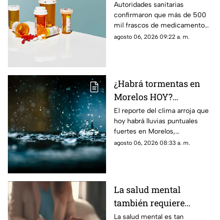
más de 500 mil frascos
Autoridades sanitarias
confirmaron que más de 500
de medicamento para
mil frascos de medicamento
la presión arterial que
para la hipertensión fuero
agosto 06, 2026 09:22 a. m.
podría desarrollar
retirados del mercado por
cáncer
aumentar el riesgo de padecer
cáncer.
¿Habrá tormentas en
Morelos HOY?
Pronostican lluvias
El reporte del clima arroja que
hoy habrá lluvias puntuales
puntuales fuertes con
fuertes en Morelos,
descargas eléctricas en
acompañadas de actividad
agosto 06, 2026 08:33 a. m.
estos municipios
eléctrica y posible caída de
granizo.
La salud mental
también requiere
atención
La salud mental es tan