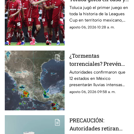
Chivas pierde en
Toluca jugó el primer juego en
toda la historia de la Leagues
penales en la Jornada 1
Cup en territorio mexicano,
de la Leagues Cup 2026
donde ganó contra Seattle
agosto 06, 2026 10:28 a. m.
Sounders 3 por 0.
¿Tormentas
torrenciales? Prevén
lluvias intensas en 12
Autoridades confirmaron que
12 estados en México
estados de México HOY;
presentarán lluvias intensas
Morelos se encuentra
hoy jueves 6 de agosto de
agosto 06, 2026 09:58 a. m.
en la lista
2026. Morelos se encuentra en
la lista de entidades afectadas.
PRECAUCIÓN:
Autoridades retiran