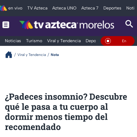
en vivo
TV Azteca
Azteca UNO
Azteca 7
Deportes
Notic
Noticias
Turismo
Viral y Tendencia
Deportes
Espectáculos
En Vivo
Viral y Tendencia
Nota
¿Padeces insomnio? Descubre
qué le pasa a tu cuerpo al
dormir menos tiempo del
recomendado