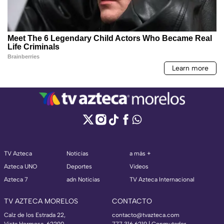
TV Azteca
Noticias
a más +
Azteca UNO
Deportes
Videos
Azteca 7
adn Noticias
TV Azteca Internacional
TV AZTECA MORELOS
CONTACTO
Calz de los Estrada 22,
contacto@tvazteca.com
Vista Hermosa, 62290
777 316 6219 | Conmutador