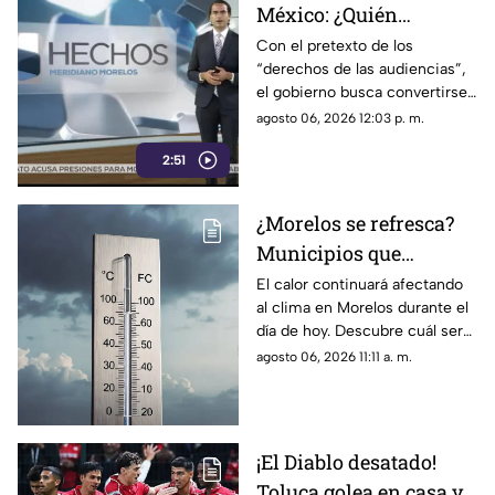
México: ¿Quién
sancionará las
Con el pretexto de los
“derechos de las audiencias”,
mentiras oficiales del
el gobierno busca convertirse
gobierno?
en el árbitro supremo de la
agosto 06, 2026 12:03 p. m.
verdad. No te pierdas el
2:51
análisis en Casilla 27.
¿Morelos se refresca?
Municipios que
presentarán
El calor continuará afectando
al clima en Morelos durante el
disminución en su
día de hoy. Descubre cuál será
temperatura máxima
la temperatura máxima hoy
agosto 06, 2026 11:11 a. m.
HOY
jueves 6 de agosto de 2026.
¡El Diablo desatado!
Toluca golea en casa y