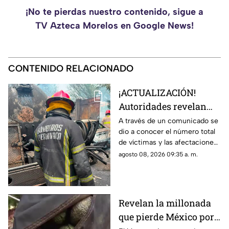
¡No te pierdas nuestro contenido, sigue a
TV Azteca Morelos en Google News!
CONTENIDO RELACIONADO
¡ACTUALIZACIÓN!
Autoridades revelan
nueva información tras
A través de un comunicado se
dio a conocer el número total
la explosión de la pipa
de víctimas y las afectaciones
de gas LP en
tras el siniestro.
agosto 08, 2026 09:35 a. m.
Cuernavaca
Revelan la millonada
que pierde México por