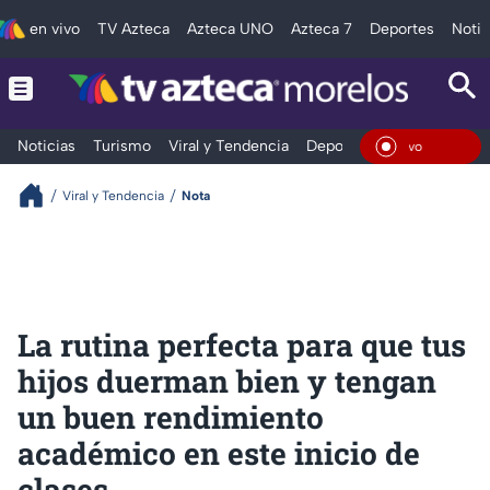
en vivo
TV Azteca
Azteca UNO
Azteca 7
Deportes
Notic
Noticias
Turismo
Viral y Tendencia
Deportes
Espectáculos
En Vi
Viral y Tendencia
Nota
La rutina perfecta para que tus
hijos duerman bien y tengan
un buen rendimiento
académico en este inicio de
clases