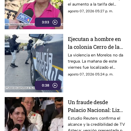
el aumento a la tarifa del
transporte público. Un mes,
agosto 07, 2026 05:27 p. m.
desde que la economía de los
3:03
morelenses se vio afectada y
los ciudadanos denunciaran su
incorfomidad por el mal trato
Ejecutan a hombre en
al interior de las unidades.
la colonia Cerro de la
Corona
La violencia en Morelos no da
tregua. La mañana de este
viernes fue localizado el
cuerpo de un hombre con
agosto 07, 2026 05:24 p. m.
impactos de arma de fuego
0:38
sobre la calle alianza nacional,
en la colonia cerro de la
corona, en Jiutepec.
Un fraude desde
Palacio Nacional: Liz
Vilchis intentó
Estudio Reuters confirma el
alcance y la credibilidad de TV
desvirtuar estudio de
Azteca; versión presentada por