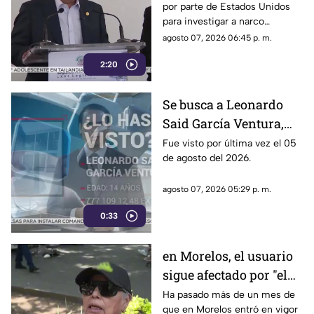
por parte de Estados Unidos
a alcaldes
para investigar a narco
políticos ha sido cuestionado
agosto 07, 2026 06:45 p. m.
por la 4T. Sin embargo, este
2:20
método también ha colocado
bajo la lupa a funcionarios y
gobernadores de morena,
Se busca a Leonardo
entre ellos Rubén Rocha y
Said García Ventura,
Enrique Inzunza.
desaparecido en
Fue visto por última vez el 05
de agosto del 2026.
Cuernavaca
agosto 07, 2026 05:29 p. m.
0:33
en Morelos, el usuario
sigue afectado por "el
tarifazo"
Ha pasado más de un mes de
que en Morelos entró en vigor