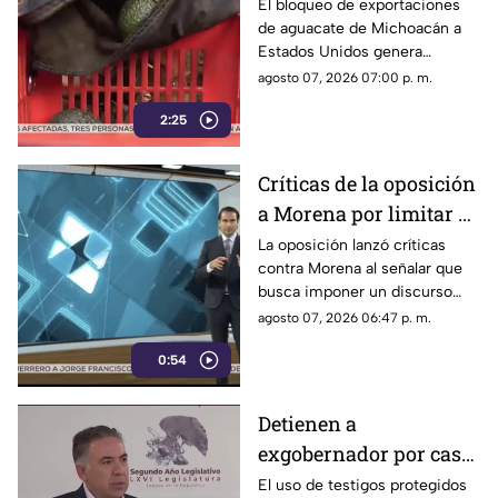
el bloqueo de Estados
El bloqueo de exportaciones
de aguacate de Michoacán a
Unidos al aguacate de
Estados Unidos genera
Michoacán
pérdidas millonarias.
agosto 07, 2026 07:00 p. m.
2:25
Críticas de la oposición
a Morena por limitar el
debate político
La oposición lanzó críticas
contra Morena al señalar que
busca imponer un discurso
único y limitar las voces que
agosto 07, 2026 06:47 p. m.
cuestionan a personajes
0:54
señalados por presuntos
vínculos con la narcopolítica de
la 4T.
Detienen a
exgobernador por caso
Ayotzinapa y desaforan
El uso de testigos protegidos