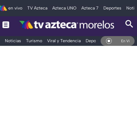
en vivo
TV Azteca
Azteca UNO
Azteca 7
Deportes
Notic
Noticias
Turismo
Viral y Tendencia
Deportes
Espectáculos
En Vivo