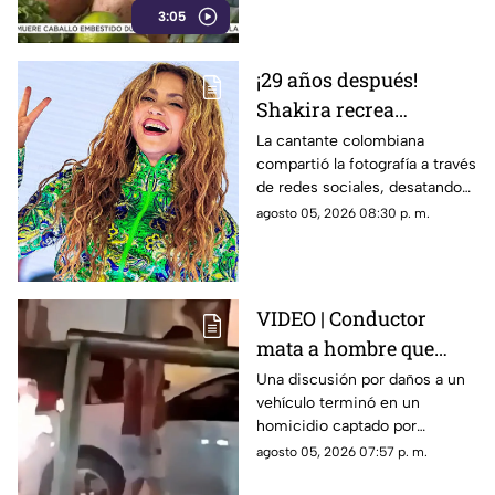
3:05
¡29 años después!
Shakira recrea
ICÓNICO meme; esta es
La cantante colombiana
compartió la fotografía a través
la historia de la
de redes sociales, desatando
fotografía
cientos de comentarios.
agosto 05, 2026 08:30 p. m.
VIDEO | Conductor
mata a hombre que
rompió su espejo
Una discusión por daños a un
vehículo terminó en un
retrovisor
homicidio captado por
testigos.
agosto 05, 2026 07:57 p. m.