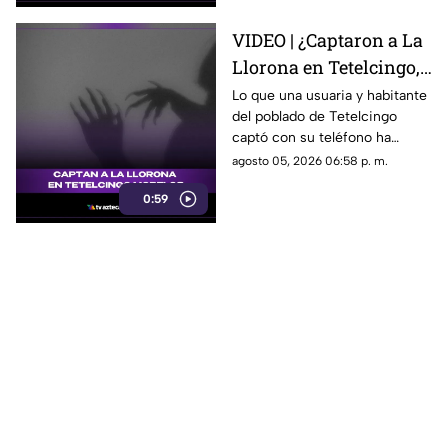
VIDEO | ¿Captaron a La
Llorona en Tetelcingo,
Morelos? Misteriosa
Lo que una usuaria y habitante
del poblado de Tetelcingo
figura y lamentos en
captó con su teléfono ha
Tetelcingo, Morelos,
dejado a muchos morelenses
agosto 05, 2026 06:58 p. m.
estremecen las redes
cuestionando sí las leyendas
0:59
que se han contado de
generación en generación
sobre la presencia de la llorona
en la entidad, son reales.