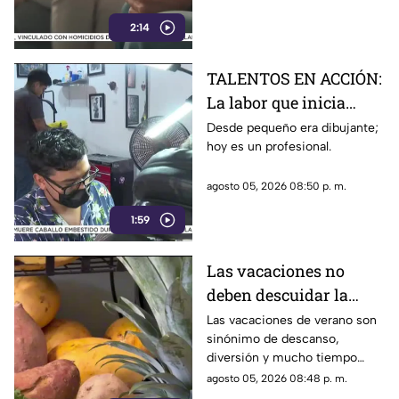
2:14
TALENTOS EN ACCIÓN:
La labor que inicia
desde la creatividad
Desde pequeño era dibujante;
hoy es un profesional.
agosto 05, 2026 08:50 p. m.
1:59
Las vacaciones no
deben descuidar la
alimentación infantil
Las vacaciones de verano son
sinónimo de descanso,
diversión y mucho tiempo
libre.
agosto 05, 2026 08:48 p. m.