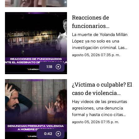
Reacciones de
funcionarios
Morelenses ante el
La muerte de Yolanda Millán
López ya no solo es una
asesinato de Yolanda
investigación criminal. Las
Millán, ayudante
reacciones continúan
agosto 05, 2026 07:35 p. m.
municipal de
creciendo y las preguntas
Tepetzingo
1:18
sobre la seguridad de los
funcionarios municipales en
Morelos son cada vez más
¿Víctima o culpable? El
fuertes. ¿Qué dijeron las
caso de violencia
autoridades y qué sigue en el
caso?
contra los hombres en
Hay videos de las presuntas
agresiones, una denuncia
Sonora que está
formal y hasta cinco citas
generando
psicológicas canceladas; aun
agosto 05, 2026 07:15 p. m.
conversación en redes
así, José asegura que la
sociales
0:42
justicia sigue sin llegar.