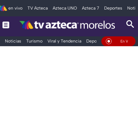
en vivo
TV Azteca
Azteca UNO
Azteca 7
Deportes
Notic
Noticias
Turismo
Viral y Tendencia
Deportes
Espectáculos
En Vivo