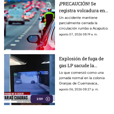
¡PRECAUCIÓN! Se
registra volcadura en
la autopista
Un accidente mantiene
parcialmente cerrada la
Cuernavaca-Acapulco
circulación rumbo a Acapulco.
agosto 07, 2026 08:19 a. m.
Explosión de fuga de
gas LP sacude la
colonia Las Granjas
Lo que comenzó como una
jornada normal en la colonia
Granjas de Cuernavaca
terminó en una movilización
agosto 06, 2026 08:27 p. m.
de emergencia.
2:59