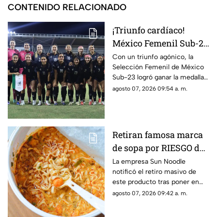
CONTENIDO RELACIONADO
¡Triunfo cardíaco!
México Femenil Sub-23
vence en penales a
Con un triunfo agónico, la
Selección Femenil de México
Colombia en la final de
Sub-23 logró ganar la medalla
los Juegos
de oro en fútbol durante los
agosto 07, 2026 09:54 a. m.
Centroamericanos y del
Juegos Centroamericanos y
Caribe 2026
del Caribe 2026.
Retiran famosa marca
de sopa por RIESGO de
alergia; autoridades
La empresa Sun Noodle
notificó el retiro masivo de
piden no consumir el
este producto tras poner en
producto
riesgo a una parte de la
agosto 07, 2026 09:42 a. m.
población.