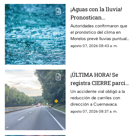
¡Aguas con la lluvia!
Pronostican
precipitaciones muy
Autoridades confirmaron que
el pronóstico del clima en
fuertes en Morelos
Morelos prevé lluvias puntuales
HOY; Lista de
muy fuertes de 50 a 75 mm
agosto 07, 2026 08:43 a. m.
municipios más
hoy viernes 7 de agosto de
afectados
2026.
¡ÚLTIMA HORA! Se
registra CIERRE parcial
en la autopista México-
Un accidente vial obligó a la
reducción de carriles con
Cuernavaca; esto pasó
dirección a Cuernavaca.
agosto 07, 2026 08:37 a. m.