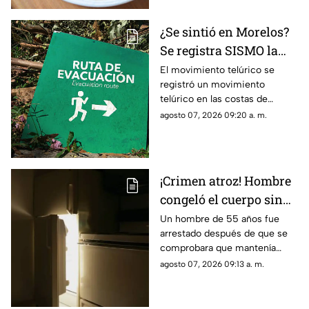
¿Se sintió en Morelos?
Se registra SISMO la
mañana de este viernes
El movimiento telúrico se
registró un movimiento
7 de agosto
telúrico en las costas de
Guerrero.
agosto 07, 2026 09:20 a. m.
¡Crimen atroz! Hombre
congeló el cuerpo sin
vida de su padre para
Un hombre de 55 años fue
arrestado después de que se
poder cobrar su
comprobara que mantenía
pensión; Lo hizo
congelado el cuerpo sin vida
agosto 07, 2026 09:13 a. m.
durante más de dos
de su padre para continuar
años
cobrando su pensión.