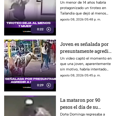
muertos
Un menor de 14 años habría
protagonizado un tiroteo en
Tailandia que dejó al menos
siete personas muertas, entre
agosto 08, 2026 05:48 p. m.
ellas sus abuelos y cinco
0:22
personas en una escuela.
Joven es señalada por
presuntamente agredir
a un pony en feria de
Un video captó el momento en
que una joven, aparentemente
Pueblo Mágico
sin motivo, habría intentado
agredir a un pequeño pony.
agosto 08, 2026 05:45 p. m.
0:29
La mataron por 90
pesos el día de su
cumpleaños; Este es el
Doña Dominga regresaba a