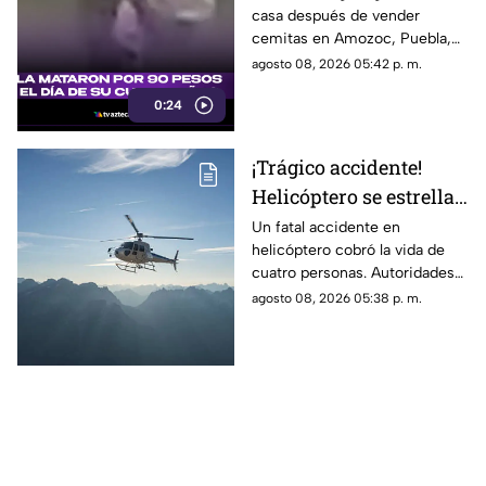
casa después de vender
caso de Doña Dominga
cemitas en Amozoc, Puebla,
cuando presuntamente un
agosto 08, 2026 05:42 p. m.
hombre la siguió para asaltarla.
0:24
¡Trágico accidente!
Helicóptero se estrella
en zona boscosa y
Un fatal accidente en
helicóptero cobró la vida de
mueren cuatro
cuatro personas. Autoridades
personas
confirmaron que la aeronave
agosto 08, 2026 05:38 p. m.
se estrelló en una zona
boscosa.