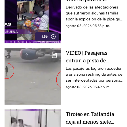
familias afectadas por
Derivado de las afectaciones
que sufrieron algunas familia
la explosión de pipa en
spor la explosión de la pipa que
Cuernavaca
transportaba gas LP,
agosto 08, 2026 05:53 p. m.
ciudadanos de Cuernavaca
1:56
entregaron víveres en la zona.
VIDEO | Pasajeras
entran a pista de
aeropuerto tras perder
Las pasajeras lograron acceder
a una zona restringida antes de
su vuelo; autoridades
ser interceptadas por personal
logran detenerlas
del aeropuerto.
agosto 08, 2026 05:49 p. m.
Tiroteo en Tailandia
deja al menos siete