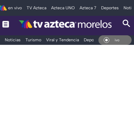
en vivo
TV Azteca
Azteca UNO
Azteca 7
Deportes
Notic
Noticias
Turismo
Viral y Tendencia
Deportes
Espectáculos
En Vivo