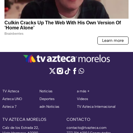
TV Azteca
Noticias
a más +
Azteca UNO
Deportes
Videos
Azteca 7
adn Noticias
TV Azteca Internacional
TV AZTECA MORELOS
CONTACTO
Calz de los Estrada 22,
contacto@tvazteca.com
Vista Hermosa, 62290
777 316 6219 | Conmutador