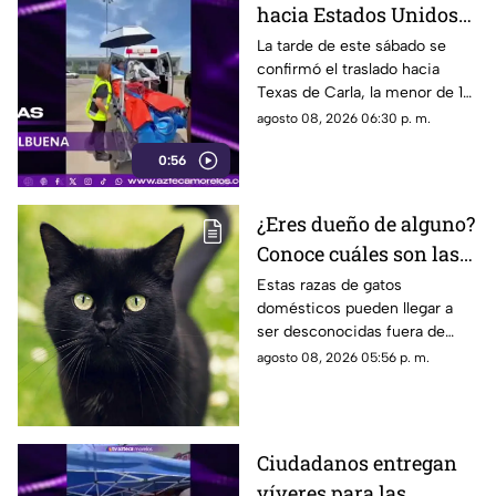
hacia Estados Unidos
de menor que sufrió
La tarde de este sábado se
confirmó el traslado hacia
quemadura en la
Texas de Carla, la menor de 15
explosión de gas LP en
años que resultó gravemente
agosto 08, 2026 06:30 p. m.
Cuernavaca
lesionada en la explosión de
0:56
gas en Cuernavaca.
¿Eres dueño de alguno?
Conoce cuáles son las
cinco razas más raras
Estas razas de gatos
domésticos pueden llegar a
de gatos domésticos en
ser desconocidas fuera de
todo el mundo
círculos especializados, y
agosto 08, 2026 05:56 p. m.
algunos de ellos enfrentan
desafíos para su preservación.
Ciudadanos entregan
víveres para las