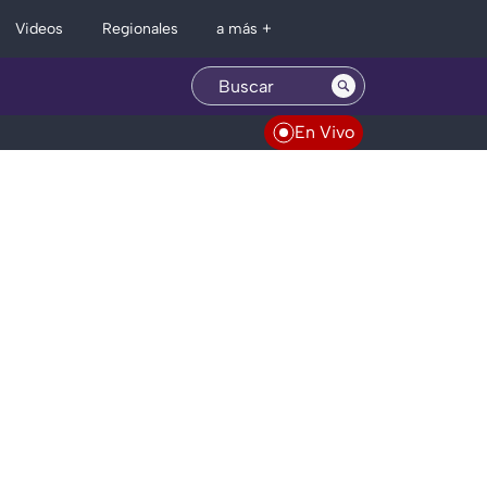
Regionales
Videos
a más +
En Vivo