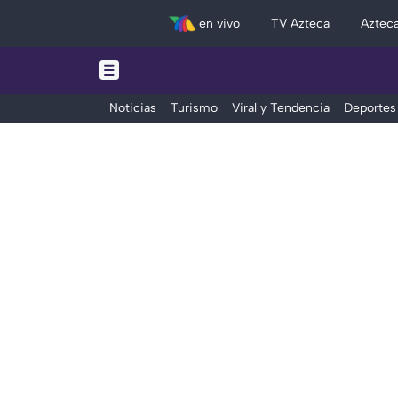
en vivo
TV Azteca
Aztec
Noticias
Turismo
Viral y Tendencia
Deportes