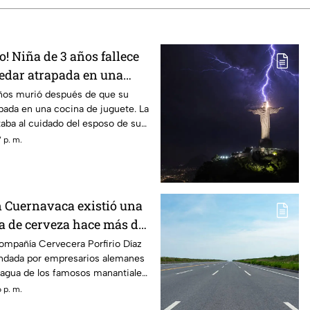
! Niña de 3 años fallece
edar atrapada en una
ete
años murió después de que su
pada en una cocina de juguete. La
aba al cuidado del esposo de su
 p. m.
n Cuernavaca existió una
a de cerveza hace más de
ompañía Cervecera Porfirio Díaz
ndada por empresarios alemanes
 agua de los famosos manantiales
 p. m.