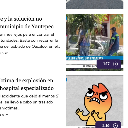
ue y la solución no
 municipio de Yautepec
ar muy lejos para encontrar el
toridades. Basta con recorrer la
pa del poblado de Oacalco, en el
epec.
 p. m.
1:17
íctima de explosión en
hospital especializado
l accidente que dejó al menos 21
s, se llevó a cabo un traslado
s víctimas.
 p. m.
2:16