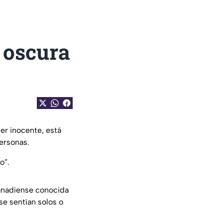
 oscura
ser inocente, está
ersonas.
o”.
canadiense conocida
se sentían solos o