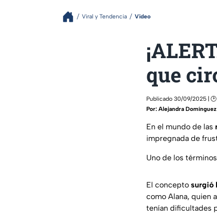
Viral y Tendencia
Video
¡ALERTA
que cir
Publicado 30/09/2025 | 🕑
Por:
Alejandra Domínguez
En el mundo de las
impregnada de frust
Uno de los término
El concepto
surgió 
como Alana, quien ab
tenían dificultades 