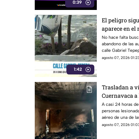
0:39
El peligro sig
aparece en el
No hace falta busc
abandono de las au
calle Gabriel Tepe
municipio de Yaut
agosto 07, 2026 01:23
1:42
Trasladan a v
Cuernavaca a 
A casi 24 horas de
personas lesionada
aéreo de una de la
agosto 07, 2026 01:03