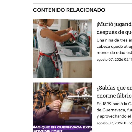
CONTENIDO RELACIONADO
¡Murió jugando
después de qu
cocina de jugu
Una niña de tres 
cabeza quedó atra
menor de edad est
niñera.
agosto 07, 2026 02:17
¿Sabías que e
enorme fábric
120 años?
En 1899 nació la C
de Cuernavaca, fu
y aprovechando el
de la zona.
agosto 07, 2026 01:56