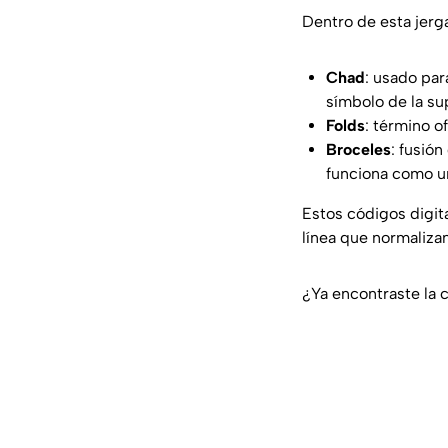
Dentro de esta jerg
Chad
: usado par
símbolo de la su
Folds
: término o
Broceles
: fusió
funciona como u
Estos códigos digita
línea que normalizan
¿Ya encontraste la