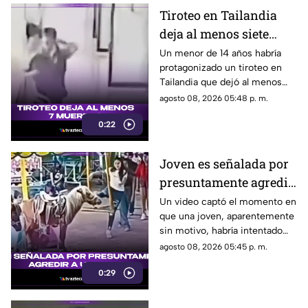
Tiroteo en Tailandia
deja al menos siete
muertos
Un menor de 14 años habría
protagonizado un tiroteo en
Tailandia que dejó al menos
siete personas muertas, entre
agosto 08, 2026 05:48 p. m.
ellas sus abuelos y cinco
0:22
personas en una escuela.
Joven es señalada por
presuntamente agredir
a un pony en feria de
Un video captó el momento en
que una joven, aparentemente
Pueblo Mágico
sin motivo, habría intentado
agredir a un pequeño pony.
agosto 08, 2026 05:45 p. m.
0:29