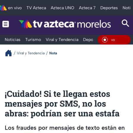
en vivo
TV Azteca
Azteca UNO
Azteca 7
Deportes
Notic
Noticias
Turismo
Viral y Tendencia
Deportes
Espectáculos
En Vi
Viral y Tendencia
Nota
¡Cuidado! Si te llegan estos
mensajes por SMS, no los
abras: podrían ser una estafa
Los fraudes por mensajes de texto están en