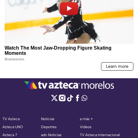
TV Azteca
Noticias
a más +
Azteca UNO
Deportes
Videos
Azteca 7
adn Noticias
TV Azteca Internacional