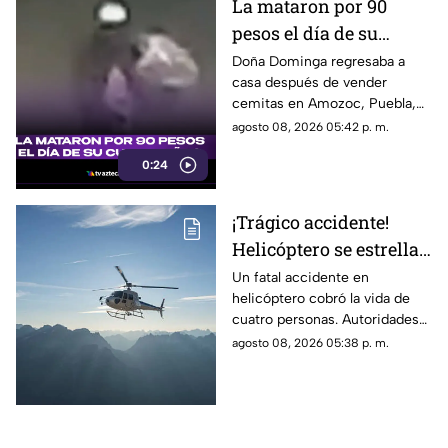
La mataron por 90
pesos el día de su
cumpleaños; Este es el
Doña Dominga regresaba a
casa después de vender
caso de Doña Dominga
cemitas en Amozoc, Puebla,
cuando presuntamente un
agosto 08, 2026 05:42 p. m.
hombre la siguió para asaltarla.
0:24
¡Trágico accidente!
Helicóptero se estrella
en zona boscosa y
Un fatal accidente en
helicóptero cobró la vida de
mueren cuatro
cuatro personas. Autoridades
personas
confirmaron que la aeronave
agosto 08, 2026 05:38 p. m.
se estrelló en una zona
boscosa.