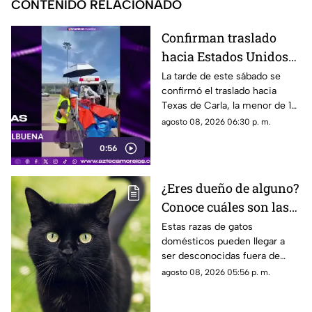
CONTENIDO RELACIONADO
Confirman traslado
hacia Estados Unidos
de menor que sufrió
La tarde de este sábado se
confirmó el traslado hacia
quemadura en la
Texas de Carla, la menor de 15
explosión de gas LP en
años que resultó gravemente
agosto 08, 2026 06:30 p. m.
Cuernavaca
lesionada en la explosión de
0:56
gas en Cuernavaca.
¿Eres dueño de alguno?
Conoce cuáles son las
cinco razas más raras
Estas razas de gatos
domésticos pueden llegar a
de gatos domésticos en
ser desconocidas fuera de
todo el mundo
círculos especializados, y
agosto 08, 2026 05:56 p. m.
algunos de ellos enfrentan
desafíos para su preservación.