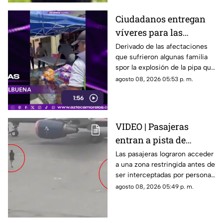
Ciudadanos entregan
víveres para las
familias afectadas por
Derivado de las afectaciones
que sufrieron algunas familia
la explosión de pipa en
spor la explosión de la pipa que
Cuernavaca
transportaba gas LP,
agosto 08, 2026 05:53 p. m.
ciudadanos de Cuernavaca
1:56
entregaron víveres en la zona.
VIDEO | Pasajeras
entran a pista de
aeropuerto tras perder
Las pasajeras lograron acceder
a una zona restringida antes de
su vuelo; autoridades
ser interceptadas por personal
logran detenerlas
del aeropuerto.
agosto 08, 2026 05:49 p. m.