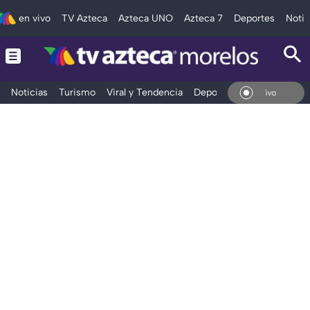
en vivo
TV Azteca
Azteca UNO
Azteca 7
Deportes
Notic
Noticias
Turismo
Viral y Tendencia
Deportes
Espectáculos
En Vivo