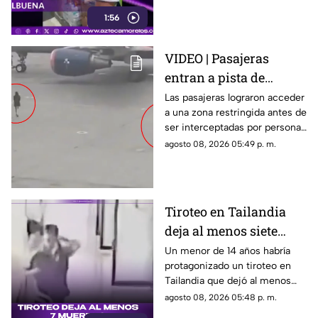
ciudadanos de Cuernavaca
1:56
entregaron víveres en la zona.
VIDEO | Pasajeras
entran a pista de
aeropuerto tras perder
Las pasajeras lograron acceder
a una zona restringida antes de
su vuelo; autoridades
ser interceptadas por personal
logran detenerlas
del aeropuerto.
agosto 08, 2026 05:49 p. m.
Tiroteo en Tailandia
deja al menos siete
muertos
Un menor de 14 años habría
protagonizado un tiroteo en
Tailandia que dejó al menos
siete personas muertas, entre
agosto 08, 2026 05:48 p. m.
ellas sus abuelos y cinco