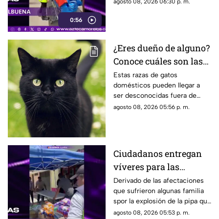
años que resultó gravemente
agosto 08, 2026 06:30 p. m.
Cuernavaca
lesionada en la explosión de
0:56
gas en Cuernavaca.
¿Eres dueño de alguno?
Conoce cuáles son las
cinco razas más raras
Estas razas de gatos
domésticos pueden llegar a
de gatos domésticos en
ser desconocidas fuera de
todo el mundo
círculos especializados, y
agosto 08, 2026 05:56 p. m.
algunos de ellos enfrentan
desafíos para su preservación.
Ciudadanos entregan
víveres para las
familias afectadas por
Derivado de las afectaciones
que sufrieron algunas familia
la explosión de pipa en
spor la explosión de la pipa que
Cuernavaca
transportaba gas LP,
agosto 08, 2026 05:53 p. m.