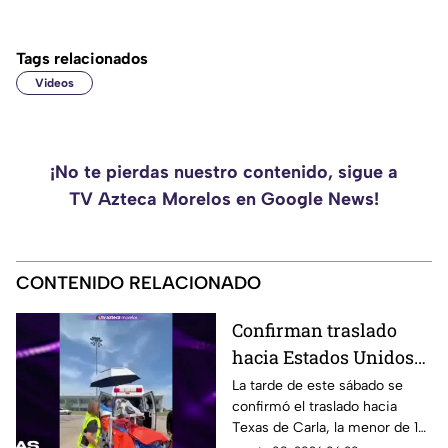
Tags relacionados
Videos
¡No te pierdas nuestro contenido, sigue a
TV Azteca Morelos en Google News!
CONTENIDO RELACIONADO
Confirman traslado
hacia Estados Unidos
de menor que sufrió
La tarde de este sábado se
confirmó el traslado hacia
quemadura en la
Texas de Carla, la menor de 15
explosión de gas LP en