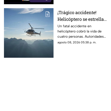
¡Trágico accidente!
Helicóptero se estrella
en zona boscosa y
Un fatal accidente en
helicóptero cobró la vida de
mueren cuatro
cuatro personas. Autoridades
personas
confirmaron que la aeronave
agosto 08, 2026 05:38 p. m.
se estrelló en una zona
boscosa.