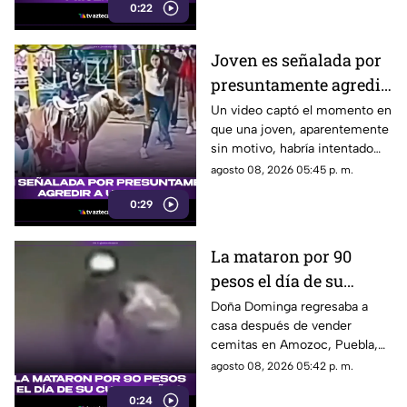
0:22
personas en una escuela.
Joven es señalada por
presuntamente agredir
a un pony en feria de
Un video captó el momento en
que una joven, aparentemente
Pueblo Mágico
sin motivo, habría intentado
agredir a un pequeño pony.
agosto 08, 2026 05:45 p. m.
0:29
La mataron por 90
pesos el día de su
cumpleaños; Este es el
Doña Dominga regresaba a
casa después de vender
caso de Doña Dominga
cemitas en Amozoc, Puebla,
cuando presuntamente un
agosto 08, 2026 05:42 p. m.
hombre la siguió para asaltarla.
0:24